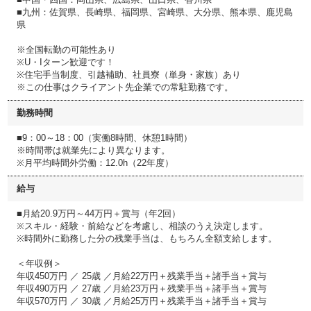
■九州：佐賀県、長崎県、福岡県、宮崎県、大分県、熊本県、鹿児島
県
※全国転勤の可能性あり
※U・Iターン歓迎です！
※住宅手当制度、引越補助、社員寮（単身・家族）あり
※この仕事はクライアント先企業での常駐勤務です。
勤務時間
■9：00～18：00（実働8時間、休憩1時間）
※時間帯は就業先により異なります。
※月平均時間外労働：12.0h（22年度）
給与
■月給20.9万円～44万円＋賞与（年2回）
※スキル・経験・前給などを考慮し、相談のうえ決定します。
※時間外に勤務した分の残業手当は、もちろん全額支給します。
＜年収例＞
年収450万円 ／ 25歳 ／月給22万円＋残業手当＋諸手当＋賞与
年収490万円 ／ 27歳 ／月給23万円＋残業手当＋諸手当＋賞与
年収570万円 ／ 30歳 ／月給25万円＋残業手当＋諸手当＋賞与