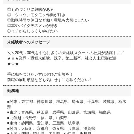
◎ものづくりに興味がある
◎コツコツ、モクモク作業が好き
◎勤務時間や休日など働く環境も大切にしたい
◎車やバイク等のメカが好き
◎イチからじっくり学びたい
未経験者へのメッセージ
＼＼20代～30代を中心に多くの未経験スタートの社員が活躍中／／
★☆★業界・職種未経験、既卒、第二新卒、社会人未経験歓迎
★☆★
手に職をつけたい方はぜひご応募を！
前職の雇用形態なども気にせずご応募ください！
勤務地
■関東：東京都、神奈川県、群馬県、埼玉県、千葉県、茨城県、栃木
県
■東北：青森県、秋田県、岩手県、山形県、宮城県、福島県
■北信越：長野県、福井県、山梨県、
■東海：静岡県、愛知県、三重県、岐阜県
■関西：大阪府、京都府、奈良県、兵庫県、滋賀県
■中国・四国：岡山県、広島県、山口県、香川県