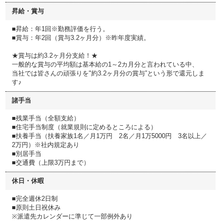
昇給・賞与
■昇給：年1回※勤務評価を行う。
■賞与：年2回（賞与3.2ヶ月分）※昨年度実績。
★賞与は約3.2ヶ月分支給！★
一般的な賞与の平均額は基本給の1～2カ月分と言われている中、
当社では皆さんの頑張りを"約3.2ヶ月分の賞与”という形で還元しま
す♪
諸手当
■残業手当（全額支給）
■住宅手当制度（就業規則に定めるところによる）
■扶養手当（扶養家族1名／月1万円 2名／月1万5000円 3名以上／
2万円）※社内規定あり
■別居手当
■交通費（上限3万円まで）
休日・休暇
■完全週休2日制
■原則土日祝休み
※派遣先カレンダーに準じて一部例外あり