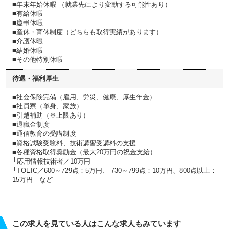
■年末年始休暇 （就業先により変動する可能性あり）
■有給休暇
■慶弔休暇
■産休・育休制度（どちらも取得実績があります）
■介護休暇
■結婚休暇
■その他特別休暇
待遇・福利厚生
■社会保険完備（雇用、労災、健康、厚生年金）
■社員寮（単身、家族）
■引越補助（※上限あり）
■退職金制度
■通信教育の受講制度
■資格試験受験料、技術講習受講料の支援
■各種資格取得奨励金（最大20万円の祝金支給）
└応用情報技術者／10万円
└TOEIC／600～729点：5万円、 730～799点：10万円、800点以上：
15万円 など
この求人を見ている人はこんな求人もみています