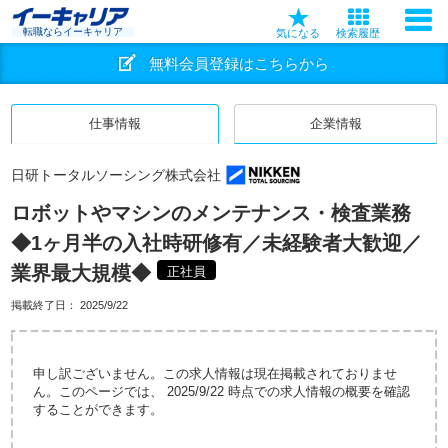
転職ならイーキャリア
気になる
検索履歴
無料会員登録はこちらから
仕事情報
企業情報
日研トータルソーシング株式会社
ロボットやマシンのメンテナンス・検査業務
◆1ヶ月半の入社時研修有／未経験者大歓迎／
業界最大規模◆
正社員
掲載終了日：
2025/9/22
申し訳ございません。この求人情報は現在掲載されておりませ
ん。このページでは、 2025/9/22 時点での求人情報の概要を確認
することができます。