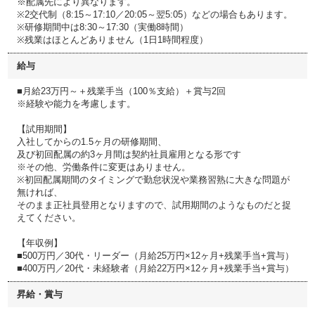
※配属先により異なります。
※2交代制（8:15～17:10／20:05～翌5:05）などの場合もあります。
※研修期間中は8:30～17:30（実働8時間）
※残業はほとんどありません（1日1時間程度）
給与
■月給23万円～＋残業手当（100％支給）＋賞与2回
※経験や能力を考慮します。
【試用期間】
入社してからの1.5ヶ月の研修期間、
及び初回配属の約3ヶ月間は契約社員雇用となる形です
※その他、労働条件に変更はありません。
※初回配属期間のタイミングで勤怠状況や業務習熟に大きな問題が
無ければ、
そのまま正社員登用となりますので、試用期間のようなものだと捉
えてください。
【年収例】
■500万円／30代・リーダー（月給25万円×12ヶ月+残業手当+賞与）
■400万円／20代・未経験者（月給22万円×12ヶ月+残業手当+賞与）
昇給・賞与