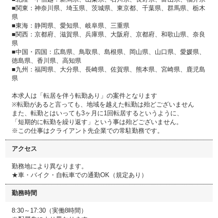
■関東：神奈川県、埼玉県、茨城県、東京都、千葉県、群馬県、栃木
県
■東海：静岡県、愛知県、岐阜県、三重県
■関西：京都府、滋賀県、兵庫県、大阪府、京都府、和歌山県、奈良
県
■中国・四国：広島県、鳥取県、島根県、岡山県、山口県、愛媛県、
徳島県、香川県、高知県
■九州：福岡県、大分県、長崎県、佐賀県、熊本県、宮崎県、鹿児島
県
本求人は「転居を伴う転勤あり」の案件となります
※転勤があると言っても、地域を越えた転勤は殆どございません
また、転勤とはいっても3ヶ月に1回転居するというように、
「短期的に転勤を繰り返す」という事は殆どございません。
※この仕事はクライアント先企業での常駐勤務です。
アクセス
勤務地により異なります。
★車・バイク・自転車での通勤OK（規定あり）
勤務時間
8:30～17:30（実働8時間）