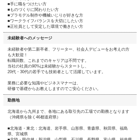
■手に職をつけたい方
■ものづくりに関わりたい方
■プラモデル制作や機械いじりが好きな方
■ワークライフバランスを大切にしたい方
■正社員として安定した環境で働きたい方
未経験者へのメッセージ
未経験者や第二新卒者、フリーター、社会人デビューをお考えの方
も大歓迎！
転職回数、これまでのキャリアは不問です。
当社の社員の90%は未経験からスタートし、
20代・30代の若手でも技術者として活躍しています。
業務に必要な知識やビジネスマナーは、
研修で基礎からお教えしますのでご安心ください。
勤務地
北海道から九州まで、各地にある取引先の工場での勤務となります
（沖縄県を除く46都道府県）
■北海道・東北：北海道、岩手県、山形県、青森県、秋田県、福島
県、宮城県
■北陸・甲信越：新潟県、山梨県、石川県、長野県、富山県、福井県