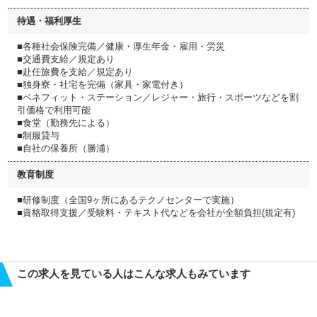
待遇・福利厚生
■各種社会保険完備／健康・厚生年金・雇用・労災
■交通費支給／規定あり
■赴任旅費を支給／規定あり
■独身寮・社宅を完備（家具・家電付き）
■ベネフィット・ステーション／レジャー・旅行・スポーツなどを割
引価格で利用可能
■食堂（勤務先による）
■制服貸与
■自社の保養所（勝浦）
教育制度
■研修制度（全国9ヶ所にあるテクノセンターで実施）
■資格取得支援／受験料・テキスト代などを会社が全額負担(規定有)
この求人を見ている人はこんな求人もみています