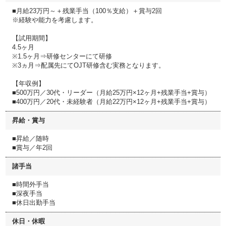
■月給23万円～＋残業手当（100％支給）＋賞与2回
※経験や能力を考慮します。
【試用期間】
4.5ヶ月
※1.5ヶ月⇒研修センターにて研修
※3ヵ月⇒配属先にてOJT研修含む実務となります。
【年収例】
■500万円／30代・リーダー（月給25万円×12ヶ月+残業手当+賞与）
■400万円／20代・未経験者（月給22万円×12ヶ月+残業手当+賞与）
昇給・賞与
■昇給／随時
■賞与／年2回
諸手当
■時間外手当
■深夜手当
■休日出勤手当
休日・休暇