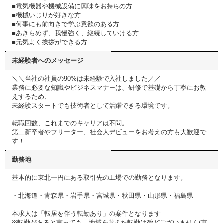
■電気機器や機械設備に興味をお持ちの方
■機械いじりが好きな方
■何事にも前向きで学ぶ意欲のある方
■あきらめず、我慢強く、継続していける方
■元気よく挨拶ができる方
未経験者へのメッセージ
＼＼当社の社員の90%は未経験で入社しました／／
業務に必要な知識やビジネスマナーは、研修で基礎から丁寧にお教
えするため、
未経験スタートでも技術者として活躍できる環境です。
転職回数、これまでのキャリアは不問。
第二新卒者やフリーター、社会人デビューをお考えの方も大歓迎で
す！
勤務地
基本的に東北一円にある取引先の工場での勤務となります。
・北海道・青森県・岩手県・宮城県・秋田県・山形県・福島県
本求人は「転居を伴う転勤あり」の案件となります
※転勤があると言っても、地域を越えた転勤は殆どございません(東