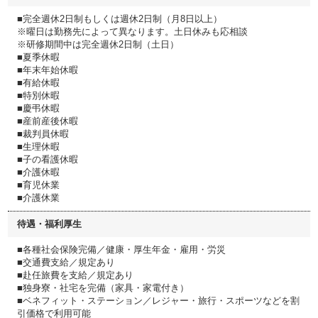
■完全週休2日制もしくは週休2日制（月8日以上）
※曜日は勤務先によって異なります。土日休みも応相談
※研修期間中は完全週休2日制（土日）
■夏季休暇
■年末年始休暇
■有給休暇
■特別休暇
■慶弔休暇
■産前産後休暇
■裁判員休暇
■生理休暇
■子の看護休暇
■介護休暇
■育児休業
■介護休業
待遇・福利厚生
■各種社会保険完備／健康・厚生年金・雇用・労災
■交通費支給／規定あり
■赴任旅費を支給／規定あり
■独身寮・社宅を完備（家具・家電付き）
■ベネフィット・ステーション／レジャー・旅行・スポーツなどを割
引価格で利用可能