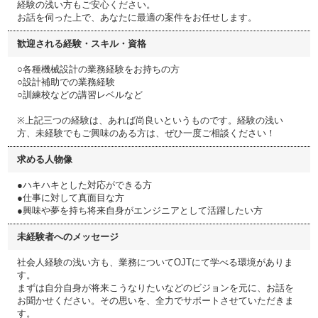
経験の浅い方もご安心ください。
お話を伺った上で、あなたに最適の案件をお任せします。
歓迎される経験・スキル・資格
○各種機械設計の業務経験をお持ちの方
○設計補助での業務経験
○訓練校などの講習レベルなど
※上記三つの経験は、あれば尚良いというものです。経験の浅い
方、未経験でもご興味のある方は、ぜひ一度ご相談ください！
求める人物像
●ハキハキとした対応ができる方
●仕事に対して真面目な方
●興味や夢を持ち将来自身がエンジニアとして活躍したい方
未経験者へのメッセージ
社会人経験の浅い方も、業務についてOJTにて学べる環境がありま
す。
まずは自分自身が将来こうなりたいなどのビジョンを元に、お話を
お聞かせください。その思いを、全力でサポートさせていただきま
す。