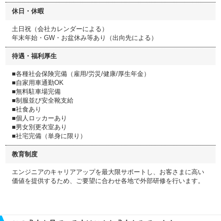
休日・休暇
土日祝（会社カレンダーによる）
年末年始・GW・お盆休み等あり（出向先による）
待遇・福利厚生
■各種社会保険完備（雇用/労災/健康/厚生年金）
■自家用車通勤OK
■無料駐車場完備
■制服並び安全靴支給
■社食あり
■個人ロッカーあり
■男女別更衣室あり
■社宅完備（単身に限り）
教育制度
エンジニアのキャリアアップを最大限サポートし、お客さまに高い
価値を提供するため、ご要望に合わせ各地で外部研修を行います。