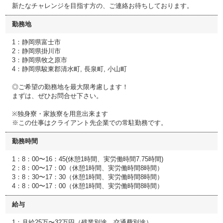
新たなチャレンジを目指す方の、ご連絡お待ちしております。
勤務地
1：静岡県富士市
2：静岡県掛川市
3：静岡県牧之原市
4：静岡県駿東郡清水町, 長泉町, 小山町
◎ご希望の勤務地を最大限考慮します！
まずは、ぜひお問合せ下さい。
※独身寮・家族寮を用意出来ます
※この仕事はクライアント先企業での常駐勤務です。
勤務時間
1：8：00〜16：45(休憩1時間、実労働時間7.75時間)
2：8：00〜17：00（休憩1時間、実労働時間8時間）
3：8：30〜17：30（休憩1時間、実労働時間8時間）
4：8：00〜17：00（休憩1時間、実労働時間8時間）
給与
1：月給25万〜32万円（残業別途、交通費別途）