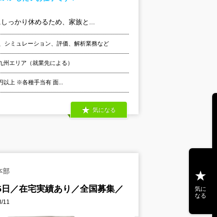
 ■土日祝日にしっかり休めるため、家族と...
験、シミュレーション、評価、解析業務など
九州エリア（就業先による）
以上 ※各種手当有 面...
気になる
本部
5日／在宅実績あり／全国募集／
気に
なる
/11