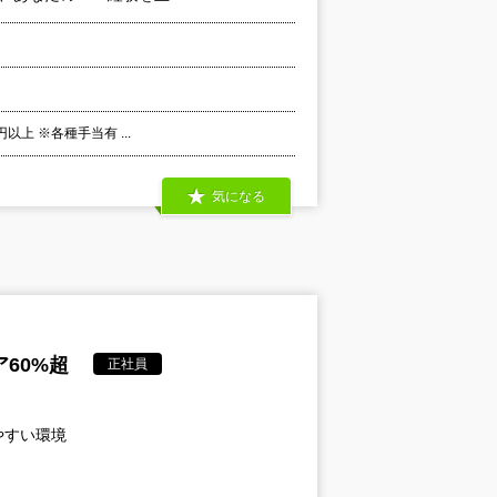
以上 ※各種手当有 ...
気になる
60%超
正社員
やすい環境