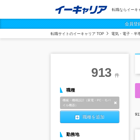
転職ならイーキ
会員登
転職サイトのイーキャリア TOP
電気・電子・半
913
件
職種
機械・機構設計（家電・PC・モバ
削除
イル機器）
91
職種を追加
勤務地