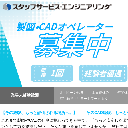
U・Iターン歓迎
土日祝休み
年間休
業界未経験歓迎
在宅勤務・リモートワークあり
【その経験、もっと評価される場所へ。】 ――そのCAD経験、もっ
これまで製図やCADの仕事に携わってきた中で、 「もっと安定した環
ンとして力を発揮したい」 そんな想いを感じていませんか。 当社では、