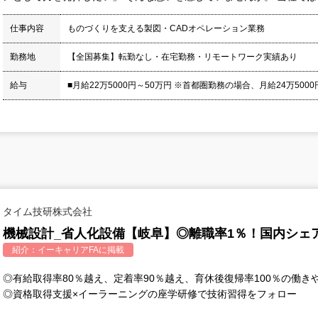
仕事内容
ものづくりを支える製図・CADオペレーション業務
勤務地
【全国募集】転勤なし・在宅勤務・リモートワーク実績あり
給与
■月給22万5000円～50万円 ※首都圏勤務の場合、月給24万5000円
タイム技研株式会社
機械設計_省人化設備【岐阜】◎離職率1％！国内シェア
紹介：
イーキャリアFA
に掲載
◎有給取得率80％越え、定着率90％越え、育休後復帰率100％の働き
◎資格取得支援×イーラーニングの座学研修で技術習得をフォロー