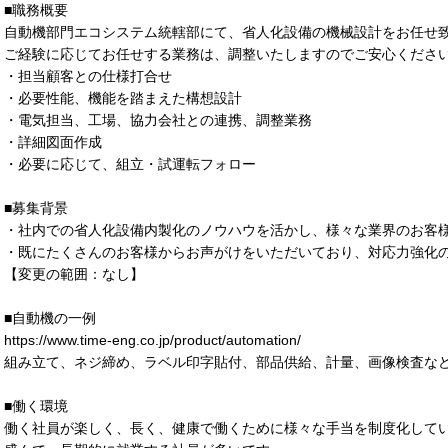
■職務概要
自動機部門エコシステム統轄部にて、省人化設備の機械設計をお任せ
ご経験に応じてお任せする業務は、調整いたしますのでご安心くださ
・担当顧客との仕様打合せ
・必要性能、機能を踏まえた構想設計
・電気担当、工場、協力会社との連携、調整業務
・詳細図面作成
・必要に応じて、組立・試運転フォロー
■募集背景
・社内での省人化設備内製化のノウハウを活かし、様々な業界のお客
・既にたくさんのお客様からお声がけをいただいており、対応力強化
【変更の範囲：なし】
■自動機の一例
https://www.time-eng.co.jp/product/automation/
組み立て、ネジ締め、ラベル印字貼付、部品供給、計量、画像検査な
■働く環境
働く社員が楽しく、長く、健康で働くために様々な手当を制度化して