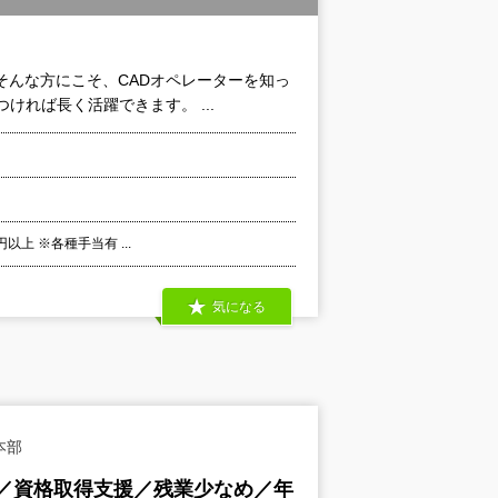
そんな方にこそ、CADオペレーターを知っ
ければ長く活躍できます。 ...
以上 ※各種手当有 ...
気になる
本部
／資格取得支援／残業少なめ／年