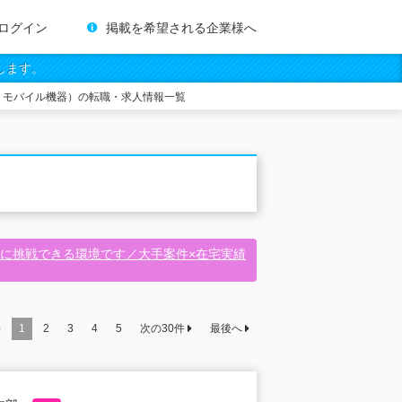
ログイン
掲載を希望される企業様へ
します。
・モバイル機器）の転職・求人情報一覧
に挑戦できる環境です／大手案件×在宅実績
件
1
2
3
4
5
次の
30
件
最後へ