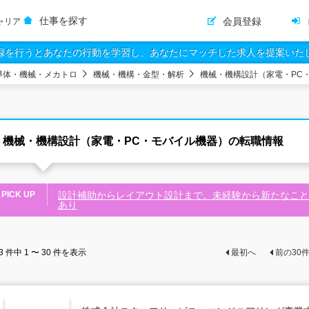
仕事を探す
会員登録
ャリア
録を行うとあなたの行動を学習し、あなたにマッチした求人を提案いた
導体・機械・メカトロ
機械・機構・金型・解析
機械・機構設計（家電・PC
機械・機構設計（家電・PC・モバイル機器）の転職情報
PICK UP
設計補助からレイアウト設計まで。未経験から新たなこと
あり
3
件中
1 〜 30
件を表示
最初へ
前の
30