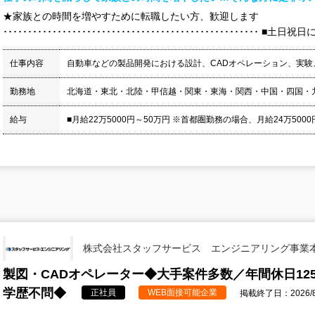
★家族との時間を増やすために転職したい方、歓迎します
････････････････････････････････････････････････････
仕事内容
自動車などの製品開発における設計、CADオペレーション、実
勤務地
北海道・東北・北陸・甲信越・関東・東海・関西・中国・四国・
給与
■月給22万5000円～50万円 ※首都圏勤務の場合、月給24万5000円
株式会社スタッフサービス エンジニアリング事業
製図・CADオペレーター◆大手案件多数／年間休日12
学歴不問◆
正社員
WEB面接可能企業
掲載終了日：2026/8