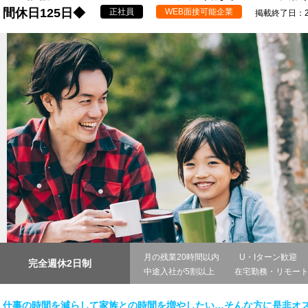
間休日125日◆
正社員
WEB面接可能企業
掲載終了日：202
月の残業20時間以内
U・Iターン歓迎
完全週休2日制
中途入社が5割以上
在宅勤務・リモー
仕事の時間を減らして家族との時間を増やしたい…そんな方に是非オ