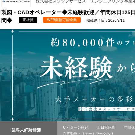
株式会社スタッフサービス エンジニアリング事業
製図・CADオペレーター◆未経験歓迎／年間休日125
問◆
正社員
WEB面接可能企業
掲載終了日：2026/8/11
U・Iターン歓迎
土日祝休み
年間休
業界未経験歓迎
在宅勤務・リモートワークあり