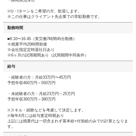
・静岡県沼津市
※U・Iターンをご希望の方、歓迎します。
※この仕事はクライアント先企業での常駐勤務です。
勤務時間
■8:10〜16:45（実労働7時間45分勤務）
※残業平均20時間前後
※会社指定定時退社日あり
※6ヶ月の試用期間あり（試用期間中同条件）
給与
・経験者の方：月給33万円〜45万円
予想年収460万円～550万円
・未経験者の方：月給23万円～25万円
予想年収300万円～380万円
※スキル・経験などを考慮して決定します。
※毎年4月には給与査定時期あり
上記には残業代は一切含まれず基本給+付加給のみでの計算となりま
す。