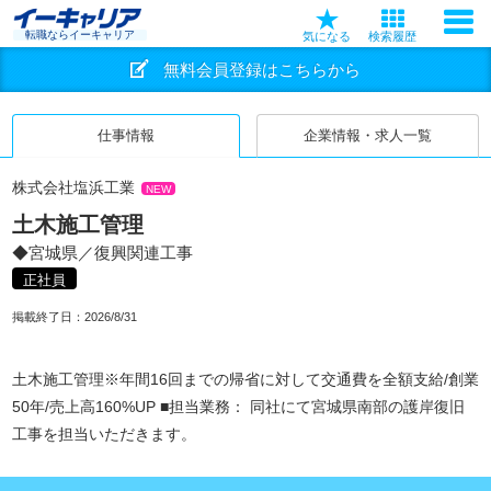
転職ならイーキャリア
気になる
検索履歴
無料会員登録はこちらから
仕事情報
企業情報・求人一覧
株式会社塩浜工業
NEW
土木施工管理
◆宮城県／復興関連工事
正社員
掲載終了日：
2026/8/31
土木施工管理※年間16回までの帰省に対して交通費を全額支給/創業
50年/売上高160%UP ■担当業務： 同社にて宮城県南部の護岸復旧
工事を担当いただきます。