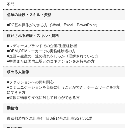
不問
必須の経験・スキル・資格
■PC基本操作ができる方（Word、Excel、PowerPoint）
歓迎される経験・スキル・資格
■レディースブランドでの企画/生産経験者
■OEM,ODMメーカーでの実務経験者の方
■企画～生産の一連の流れをしっかり理解されている方
■中国または国内工場とのコネクションをお持ちの方
求める人物像
■ファッションへの興味関心
■コミュニケーションを良好に行うことができ、チームワークを大切
にできる方
■柔軟に物事や変化に対して対応ができる方
勤務地
東京都渋谷区恵比寿4丁目3番14号恵比寿SSビル1階