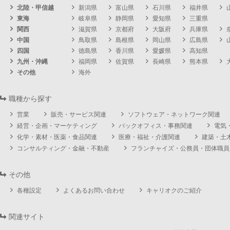
北陸・甲信越
新潟県
富山県
石川県
福井県
東海
岐阜県
静岡県
愛知県
三重県
関西
滋賀県
京都府
大阪府
兵庫県
中国
鳥取県
島根県
岡山県
広島県
四国
徳島県
香川県
愛媛県
高知県
九州・沖縄
福岡県
佐賀県
長崎県
熊本県
その他
海外
職種から探す
営業
販売・サービス関連
ソフトウェア・ネットワーク関連
経営・企画・マーケティング
バックオフィス・事務関連
電気
化学・素材・医薬・食品関連
医療・福祉・介護関連
建築・土
コンサルティング・金融・不動産
フランチャイズ・公務員・団体職員
その他
各種設定
よくあるお問い合わせ
キャリオクのご紹介
関連サイト