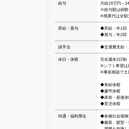
給与
月給19万円～2
※給与額は経験
※残業代は全額
昇給・賞与
◆昇給：年1回
◆賞与：年2回
諸手当
◆交通費支給：
休日・休暇
完全週休2日制
※シフト希望は
※事前相談で土
◆有給休暇
◆慶弔休暇
◆産前・産後休
◆育児休暇
待遇・福利厚生
◆各種社会保険
◆服装、髪型・
→周囲を刺激し