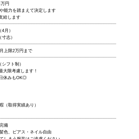
4万円
や能力を踏まえて決定します
支給します
（4月）
（寸志）
月上限2万円まで
（シフト制）
最大限考慮します！
日休みもOK◎
暇（取得実績あり）
完備
髪色、ピアス・ネイル自由
てしまう服装はご遠慮ください