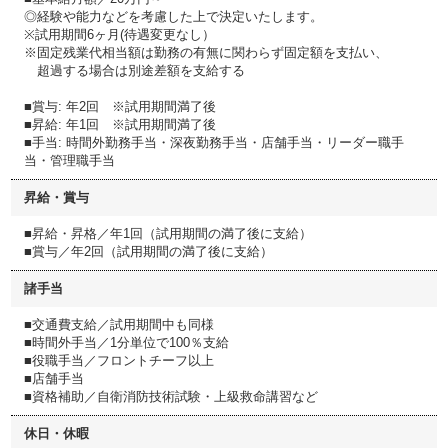
◎経験や能力などを考慮した上で決定いたします。
※試用期間6ヶ月(待遇変更なし）
※固定残業代相当額は勤務の有無に関わらず固定額を支払い、
超過する場合は別途差額を支給する
■賞与: 年2回 ※試用期間満了後
■昇給: 年1回 ※試用期間満了後
■手当: 時間外勤務手当・深夜勤務手当・店舗手当・リーダー職手
当・管理職手当
昇給・賞与
■昇給・昇格／年1回（試用期間の満了後に支給）
■賞与／年2回（試用期間の満了後に支給）
諸手当
■交通費支給／試用期間中も同様
■時間外手当／1分単位で100％支給
■役職手当／フロントチーフ以上
■店舗手当
■資格補助／自衛消防技術試験・上級救命講習など
休日・休暇