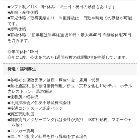
■シフト制／月8～9日休み ※土日・祝日の勤務もあります
■産前・産後休暇
■育児休暇／取得実績あり ※復帰後は、日勤や時短での勤務が可能
です。
■慶弔休暇
■有給休暇 ／初年度は半年経過後10日・最大年40日 ※繰越休暇20日
を含みます。
◎年間休日105日
◎年に1度、公休を含めた1週間程度の休暇取得を推奨しています。
待遇・福利厚生
■各種社会保険完備／健康・厚生年金・雇用・労災
■自社施設利用の割引優待制度／伊豆・京都を含む19ホテル、ホテル
内レストラン、温浴施設
■保養所／軽井沢
■社員持株会／住友不動産株式会社
■接遇コンテスト／認定バッジ
■満室奨励制度
■制服貸与／クリーニング代は会社が負担 ※本社勤務、マネージャ
ーを除く
■ロッカー貸与
■借上社宅制度／転居を伴う異動をする場合