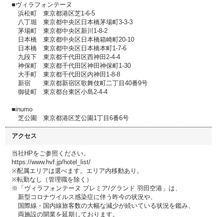
■ヴィラフォンテーヌ
浜松町 東京都港区芝1-6-5
八丁堀 東京都中央区日本橋茅場町3-3-3
茅場町 東京都中央区新川1-8-2
日本橋 東京都中央区日本橋箱崎町20-10
日本橋 東京都中央区日本橋本町1-7-6
九段下 東京都千代田区西神田2-4-4
神保町 東京都千代田区神田神保町1-30
大手町 東京都千代田区内神田1-8-8
新宿 東京都新宿区歌舞伎町二丁目40番9号
御徒町 東京都台東区小島2-4-4
■inumo
芝公園 東京都港区芝公園1丁目6番6号
アクセス
当社HPをご参照ください。
https://www.hvf.jp/hotel_list/
※配属エリアは選べます。エリア内移動あり。
※転勤なし（管理職を除く）
※「ヴィラフォンテーヌ プレミア/グランド 羽田空港」は、
新型コロナウイルス感染症に伴う昨今の状況や、
国際線・国内線旅客数の大幅な減少が続いている状況を鑑み、
両施設の開業を延期しております。