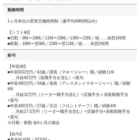
勤務時間
1ヶ月単位の変形労働時間制（週平均40時間以内）
【シフト例】
■日勤：9時〜18時／11時〜20時／13時〜22時／他……休憩1時間
■夜勤：18時〜翌9時／22時〜翌11時／他……休憩2時間
給与
【年収例】
■年収650万円／42歳／課長（マネージャー）職／経験11年
…月給40万円（役職手当を含む）+賞与
■年収480万円／34歳／係長（アシスタントマネージャー）職／経験
8年
…月給32万円（リーダー職手当含む）+店舗手当＋深夜勤務手当
+賞与
■年収400万円／27歳／主任（フロントチーフ）職／経験4年
…月給27.5万円（リーダー職手当含む）+店舗手当+深夜勤務手当
+賞与
※日勤・夜勤 各6ヶ月の場合
【給与】
■基本給月額／20万円～