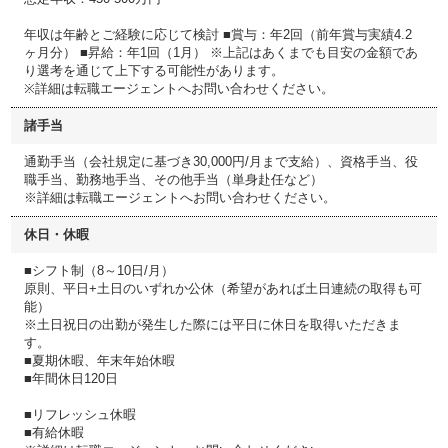
年収は年齢とご経験に応じて検討 ■賞与：年2回（前年賞与実績4.2
ヶ月分） ■昇給：年1回（1月） ※上記はあくまでも目安の金額であ
り選考を通じて上下する可能性があります。
※詳細は転職エージェントへお問い合わせください。
諸手当
通勤手当（会社規定に基づき30,000円/月まで支給）、資格手当、役
職手当、勤務地手当、その他手当（単身赴任など）
※詳細は転職エージェントへお問い合わせください。
休日・休暇
■シフト制（8～10日/月）
原則、平日+土日のいずれか公休（希望があれば土日連続の取得も可
能）
※土日祝日の出勤が発生した際には平日に休日を取得いただきま
す。
■夏期休暇、年末年始休暇
■年間休日120日
■リフレッシュ休暇
■有給休暇