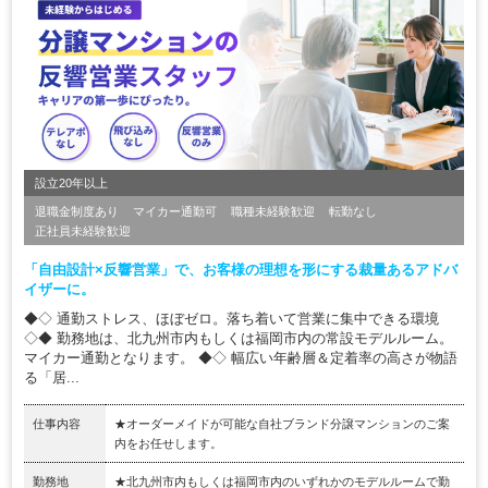
設立20年以上
退職金制度あり
マイカー通勤可
職種未経験歓迎
転勤なし
正社員未経験歓迎
「自由設計×反響営業」で、お客様の理想を形にする裁量あるアドバ
イザーに。
◆◇ 通勤ストレス、ほぼゼロ。落ち着いて営業に集中できる環境
◇◆ 勤務地は、北九州市内もしくは福岡市内の常設モデルルーム。
マイカー通勤となります。 ◆◇ 幅広い年齢層＆定着率の高さが物語
る「居...
仕事内容
★オーダーメイドが可能な自社ブランド分譲マンションのご案
内をお任せします。
勤務地
★北九州市内もしくは福岡市内のいずれかのモデルルームで勤