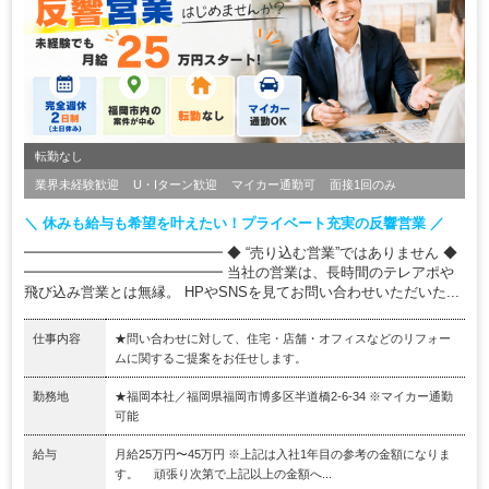
転勤なし
業界未経験歓迎
U・Iターン歓迎
マイカー通勤可
面接1回のみ
＼ 休みも給与も希望を叶えたい！プライベート充実の反響営業 ／
━━━━━━━━━━━━━━ ◆ “売り込む営業”ではありません ◆
━━━━━━━━━━━━━━ 当社の営業は、長時間のテレアポや
飛び込み営業とは無縁。 HPやSNSを見てお問い合わせいただいた...
仕事内容
★問い合わせに対して、住宅・店舗・オフィスなどのリフォー
ムに関するご提案をお任せします。
勤務地
★福岡本社／福岡県福岡市博多区半道橋2-6-34 ※マイカー通勤
可能
給与
月給25万円〜45万円 ※上記は入社1年目の参考の金額になりま
す。 頑張り次第で上記以上の金額へ...