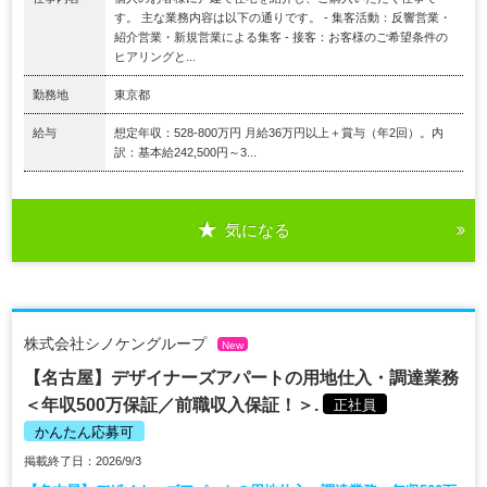
す。 主な業務内容は以下の通りです。 - 集客活動：反響営業・
紹介営業・新規営業による集客 - 接客：お客様のご希望条件の
ヒアリングと...
勤務地
東京都
給与
想定年収：528-800万円 月給36万円以上＋賞与（年2回）。内
訳：基本給242,500円～3...
気になる
株式会社シノケングループ
New
【名古屋】デザイナーズアパートの用地仕入・調達業務
＜年収500万保証／前職収入保証！＞.
正社員
かんたん応募可
掲載終了日：2026/9/3