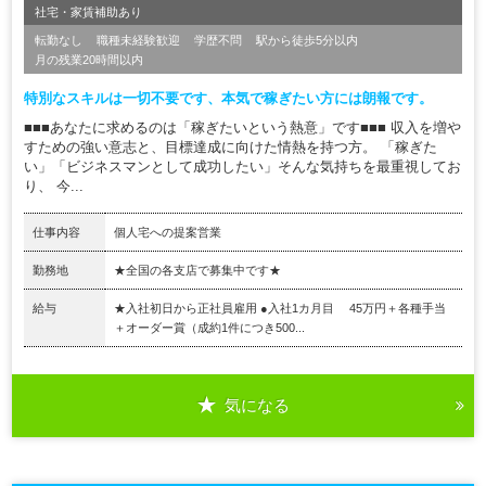
社宅・家賃補助あり
転勤なし
職種未経験歓迎
学歴不問
駅から徒歩5分以内
月の残業20時間以内
特別なスキルは一切不要です、本気で稼ぎたい方には朗報です。
■■■あなたに求めるのは「稼ぎたいという熱意」です■■■ 収入を増や
すための強い意志と、目標達成に向けた情熱を持つ方。 「稼ぎた
い」「ビジネスマンとして成功したい」そんな気持ちを最重視してお
り、 今...
仕事内容
個人宅への提案営業
勤務地
★全国の各支店で募集中です★
給与
★入社初日から正社員雇用 ●入社1カ月目 45万円＋各種手当
＋オーダー賞（成約1件につき500...
気になる