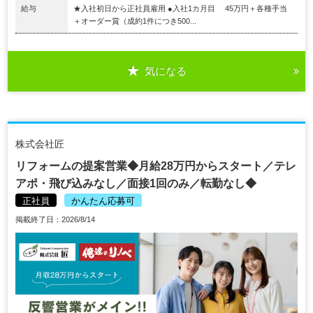
給与
★入社初日から正社員雇用 ●入社1カ月目 45万円＋各種手当
＋オーダー賞（成約1件につき500...
気になる
株式会社匠
リフォームの提案営業◆月給28万円からスタート／テレ
アポ・飛び込みなし／面接1回のみ／転勤なし◆
正社員
かんたん応募可
掲載終了日：2026/8/14