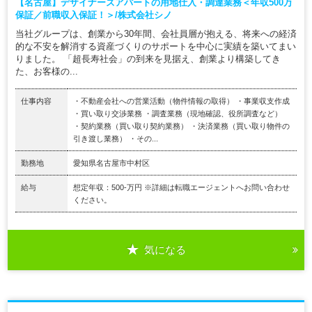
【名古屋】デザイナーズアパートの用地仕入・調達業務＜年収500万
保証／前職収入保証！＞/株式会社シノ
当社グループは、創業から30年間、会社員層が抱える、将来への経済
的な不安を解消する資産づくりのサポートを中心に実績を築いてまい
りました。 「超長寿社会」の到来を見据え、創業より構築してき
た、お客様の...
仕事内容
・不動産会社への営業活動（物件情報の取得） ・事業収支作成
・買い取り交渉業務 ・調査業務（現地確認、役所調査など）
・契約業務（買い取り契約業務） ・決済業務（買い取り物件の
引き渡し業務） ・その...
勤務地
愛知県名古屋市中村区
給与
想定年収：500-万円 ※詳細は転職エージェントへお問い合わせ
ください。
気になる