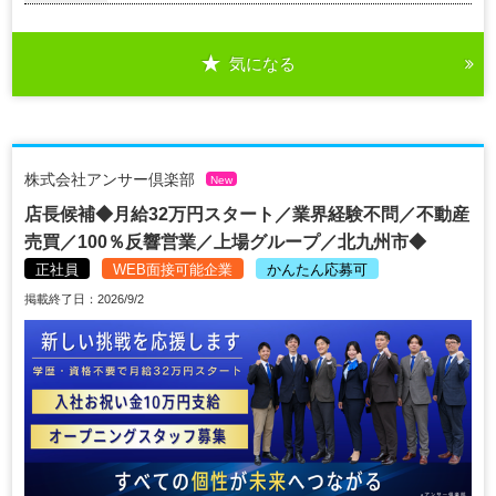
気になる
株式会社アンサー倶楽部
New
店長候補◆月給32万円スタート／業界経験不問／不動産
売買／100％反響営業／上場グループ／北九州市◆
正社員
WEB面接可能企業
かんたん応募可
掲載終了日：2026/9/2