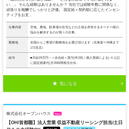
い…」 そんな経験はありませんか？ 当社では経験年数に関係なく、
頑張りを報酬でしっかりと評価。 固定給＋契約額に応じたインセン
ティブをお支...
仕事内容
空地、農地、駐車場や住宅などの土地を所有するオーナー様の
悩みを解決するのが我々の仕事。
勤務地
全国からご希望の勤務地をお選び頂けます（北海道〜沖縄まで
172支店）
給与
■月給29万円～＋歩合給＋賞与(年2回／個人実績による) ※上記
に固定残業代(月35時間相当分)6...
気になる
株式会社オープンハウス
New
【OH/首都圏】法人営業 収益不動産リーシング担当/土日