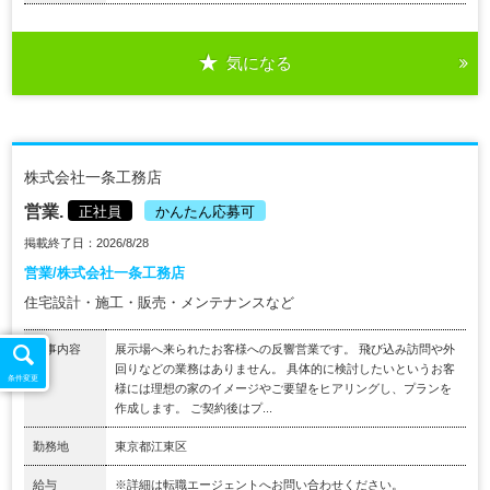
気になる
株式会社一条工務店
営業.
正社員
かんたん応募可
掲載終了日：2026/8/28
営業/株式会社一条工務店
住宅設計・施工・販売・メンテナンスなど
仕事内容
展示場へ来られたお客様への反響営業です。 飛び込み訪問や外
回りなどの業務はありません。 具体的に検討したいというお客
条件変更
様には理想の家のイメージやご要望をヒアリングし、プランを
作成します。 ご契約後はプ...
勤務地
東京都江東区
給与
※詳細は転職エージェントへお問い合わせください。