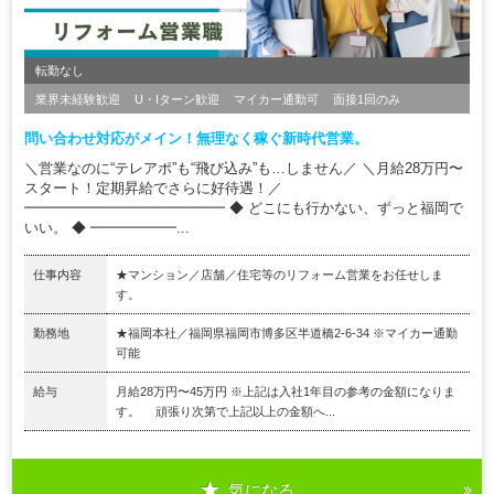
転勤なし
業界未経験歓迎
U・Iターン歓迎
マイカー通勤可
面接1回のみ
問い合わせ対応がメイン！無理なく稼ぐ新時代営業。
＼営業なのに“テレアポ”も“飛び込み”も…しません／ ＼月給28万円〜
スタート！定期昇給でさらに好待遇！／
━━━━━━━━━━━━━━ ◆ どこにも行かない、ずっと福岡で
いい。 ◆ ━━━━━━...
仕事内容
★マンション／店舗／住宅等のリフォーム営業をお任せしま
す。
勤務地
★福岡本社／福岡県福岡市博多区半道橋2-6-34 ※マイカー通勤
可能
給与
月給28万円〜45万円 ※上記は入社1年目の参考の金額になりま
す。 頑張り次第で上記以上の金額へ...
気になる