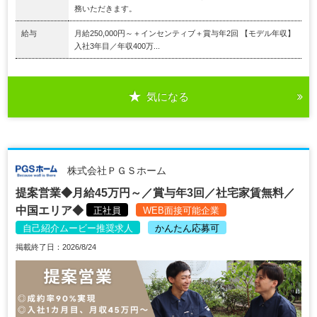
務いただきます。
給与
月給250,000円～＋インセンティブ＋賞与年2回 【モデル年収】
入社3年目／年収400万...
気になる
株式会社ＰＧＳホーム
提案営業◆月給45万円～／賞与年3回／社宅家賃無料／
中国エリア◆
正社員
WEB面接可能企業
自己紹介ムービー推奨求人
かんたん応募可
掲載終了日：2026/8/24