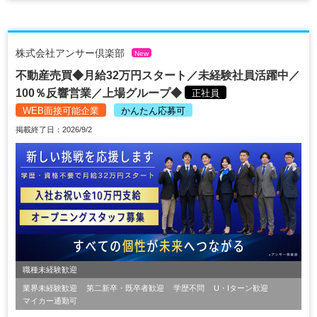
株式会社アンサー倶楽部
New
不動産売買◆月給32万円スタート／未経験社員活躍中／
100％反響営業／上場グループ◆
正社員
WEB面接可能企業
かんたん応募可
掲載終了日：2026/9/2
職種未経験歓迎
業界未経験歓迎
第二新卒・既卒者歓迎
学歴不問
U・Iターン歓迎
マイカー通勤可