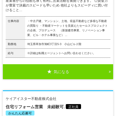
産業者からの信頼も厚く有利に営業活動を展開できます。 ◎資金力
が豊富で決裁のスピードも早いため 他社よりもスピーディに買い付
けること...
仕事内容
・中古戸建、マンション、土地、収益不動産など多様な不動産
の買取り ・不動産マーケットを見据えたセールスプロジェクト
の企画、プロデュース （新築建売事業、リノベーション事
業、ビル・ホテル事業など） ...
勤務地
埼玉県草加市旭町3丁目5-3 小山ビル２階
給与
※詳細は転職エージェントへお問い合わせください。
気になる
ケイアイスター不動産株式会社
住宅リフォーム営業 未経験可.
正社員
かんたん応募可