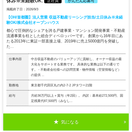
休み※未経験OK.
正社員
かんたん応募可
掲載終了日：2026/9/3
【OH/首都圏】法人営業 収益不動産リーシング担当/土日休み※未経
験OK/株式会社オープンハウス
都心で圧倒的なシェアを誇る戸建事業・マンション開発事業・不動産
流通事業を柱とした総合ディベロッパーです。 創業から16年目にあ
たる2013年に東証一部直接上場、2019年に売上5000億円を突破し
た...
仕事内容
中古収益不動産のバリューアップに貢献し、オーナー収益の最
大化をサポートする業務です。 具体的な業務は以下の通りで
す。 - 不動産会社様への訪問営業 - 物件情報（空室情報など）
の提供 ...
勤務地
東京都千代田区丸の内2-7-2 JPタワー21階
給与
月給36万円以上＋賞与（年2回）。 内訳：基本給272,500円、固
定残業代87,500円（みなし...
気になる