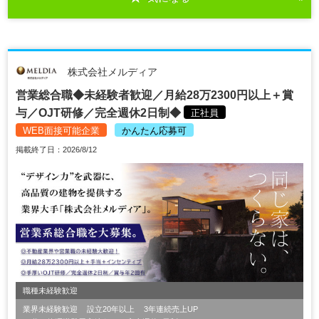
株式会社メルディア
営業総合職◆未経験者歓迎／月給28万2300円以上＋賞
与／OJT研修／完全週休2日制◆
正社員
WEB面接可能企業
かんたん応募可
掲載終了日：2026/8/12
職種未経験歓迎
業界未経験歓迎
設立20年以上
3年連続売上UP