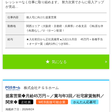
レッシャーなく仕事に取り組めます。 努力次第でさらに収入アップ
が見込...
仕事内容
個人宅に向けた提案営業
勤務地
関西エリア（大阪府・京都府・兵庫県）の各支店 ◎転居を伴
う転勤なし／U・Iターン歓迎！
給与
★入社初日から正社員雇用 ●入社1カ月目 45万円＋各種手当
＋オーダー賞（成約1件につき500...
気になる
株式会社ＰＧＳホーム
提案営業◆月給45万円～／賞与年3回／社宅家賃無料／
関東◆
正社員
WEB面接可能企業
かんたん応募可
掲載終了日：2026/8/24