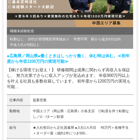
職種未経験歓迎
転勤なし
20代の管理職登用実績あり
学歴不問
駅から徒歩5分以内
中途入社が5割以上
●広島県／岡山県●働くときはしっかり働く、休む時は休む。≪初年
度から年収1200万円の実現可能≫
【稼げる環境でお迎え！】 研修期間は成果に関わらず高収入を保証
し、 努力次第でさらに収入アップが見込めます。 年収900万円以上
を叶える社員も多数在籍しています。 初年度から1200万円の実現も
可能...
仕事内容
提案営業
勤務地
中国エリア（岡山県・広島県）の各支店 ◎転居を伴う転勤な
し／U・Iターン歓迎
給与
★入社初日から正社員雇用 ●入社1カ月目 45万円＋各種手当
＋オーダー賞（成約1件につき500...