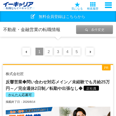
転職ならイーキャリア
気になる
検索履歴
無料会員登録はこちらから
不動産・金融営業の転職情報
条件変更
前の
1
30
2
件
3
4
5
次の
30
PR
株式会社匠
反響営業◆問い合わせ対応メイン／未経験でも月給25万
円～／完全週休2日制／転勤や出張なし◆
正社員
かんたん応募可
掲載終了日：2026/8/14