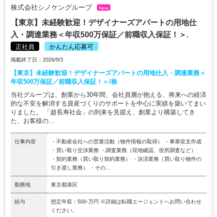
株式会社シノケングループ
New
【東京】未経験歓迎！デザイナーズアパートの用地仕
入・調達業務＜年収500万保証／前職収入保証！＞.
正社員
かんたん応募可
掲載終了日：2026/9/3
【東京】未経験歓迎！デザイナーズアパートの用地仕入・調達業務＜
年収500万保証／前職収入保証！＞/株
当社グループは、創業から30年間、会社員層が抱える、将来への経済
的な不安を解消する資産づくりのサポートを中心に実績を築いてまい
りました。 「超長寿社会」の到来を見据え、創業より構築してき
た、お客様の...
仕事内容
・不動産会社への営業活動（物件情報の取得） ・事業収支作成
・買い取り交渉業務 ・調査業務（現地確認、役所調査など）
・契約業務（買い取り契約業務） ・決済業務（買い取り物件の
引き渡し業務） ・その...
勤務地
東京都港区
給与
想定年収：500-万円 ※詳細は転職エージェントへお問い合わせ
ください。