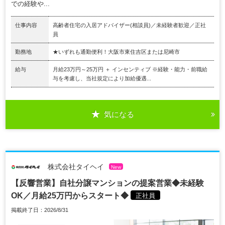
での経験や...
仕事内容
高齢者住宅の入居アドバイザー(相談員)／未経験者歓迎／正社
員
勤務地
★いずれも通勤便利！大阪市東住吉区または尼崎市
給与
月給23万円～25万円 ＋ インセンティブ ※経験・能力・前職給
与を考慮し、当社規定により加給優遇...
気になる
株式会社タイヘイ
New
【反響営業】自社分譲マンションの提案営業◆未経験
OK／月給25万円からスタート◆
正社員
掲載終了日：2026/8/31