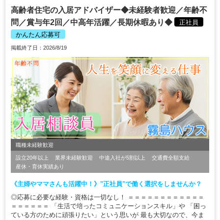
高齢者住宅の入居アドバイザー◆未経験者歓迎／年齢不
問／賞与年2回／中高年活躍／長期休暇あり◆
正社員
かんたん応募可
掲載終了日：2026/8/19
職種未経験歓迎
設立20年以上
業界未経験歓迎
中途入社が5割以上
交通費全額支給
産休・育休実績あり
《主婦やママさんも活躍中！》"正社員"で働く選択をしませんか？
◎応募に必要な経験・資格は一切なし！ ＝＝＝＝＝＝＝＝＝＝＝＝
＝＝＝＝＝＝ 「生活で培ったコミュニケーションスキル」や 「困っ
ている方のために頑張りたい」という思いが 最も大切なので、今ま