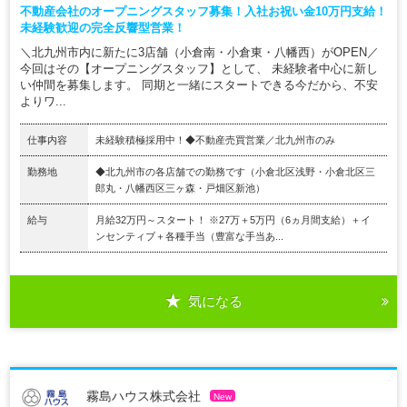
不動産会社のオープニングスタッフ募集！入社お祝い金10万円支給！
未経験歓迎の完全反響型営業！
＼北九州市内に新たに3店舗（小倉南・小倉東・八幡西）がOPEN／
今回はその【オープニングスタッフ】として、 未経験者中心に新し
い仲間を募集します。 同期と一緒にスタートできる今だから、不安
よりワ...
仕事内容
未経験積極採用中！◆不動産売買営業／北九州市のみ
勤務地
◆北九州市の各店舗での勤務です（小倉北区浅野・小倉北区三
郎丸・八幡西区三ヶ森・戸畑区新池）
給与
月給32万円～スタート！ ※27万＋5万円（6ヵ月間支給）＋イ
ンセンティブ＋各種手当（豊富な手当あ...
気になる
霧島ハウス株式会社
New