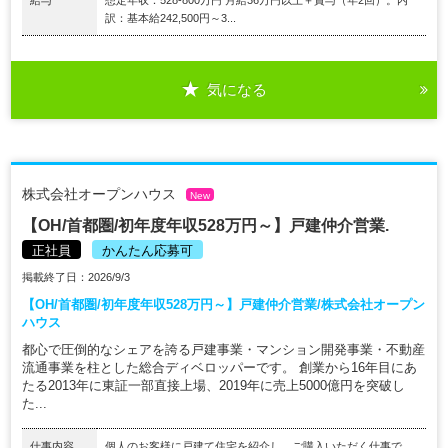
給与
想定年収：528-800万円 月給36万円以上＋賞与（年2回）。内
訳：基本給242,500円～3...
気になる
株式会社オープンハウス
New
【OH/首都圏/初年度年収528万円～】戸建仲介営業.
正社員
かんたん応募可
掲載終了日：2026/9/3
【OH/首都圏/初年度年収528万円～】戸建仲介営業/株式会社オープン
ハウス
都心で圧倒的なシェアを誇る戸建事業・マンション開発事業・不動産
流通事業を柱とした総合ディベロッパーです。 創業から16年目にあ
たる2013年に東証一部直接上場、2019年に売上5000億円を突破し
た...
仕事内容
個人のお客様に戸建て住宅を紹介し、ご購入いただく仕事で