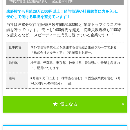
20代の管理職登用実績あり
完全週休2日制
未経験でも月給28万2300円以上！給与待遇や社員教育に力を入れ、
安心して働ける環境を整えています！
当社は戸建分譲住宅販売戸数年間約1600棟と 業界トップクラスの実
績を誇っています。 売上も1400億円を超え、従業員数規模も1100名
を超えるなど、 スピーディーに成長し続けている企業です！ 「...
仕事内容
内外で住宅事業などを展開する住宅総合生産グループである
「株式会社メルディア」で営業職をお任せ。
勤務地
埼玉県、千葉県、東京都、神奈川県、愛知県のご希望を考慮の
上、配属いたします。
給与
■月給30万円以上（一律手当を含む） ※固定残業代を含む （月
74,500円～/45時間分） 固...
気になる