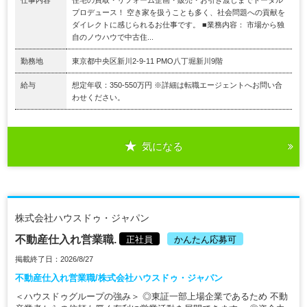
仕事内容
住宅の買取・リフォーム企画・販売・お引き渡しまでトータル
プロデュース！ 空き家を扱うことも多く、社会問題への貢献を
ダイレクトに感じられるお仕事です。 ■業務内容： 市場から独
自のノウハウで中古住...
勤務地
東京都中央区新川2-9-11 PMO八丁堀新川9階
給与
想定年収：350-550万円 ※詳細は転職エージェントへお問い合
わせください。
気になる
株式会社ハウスドゥ・ジャパン
不動産仕入れ営業職.
正社員
かんたん応募可
掲載終了日：2026/8/27
不動産仕入れ営業職/株式会社ハウスドゥ・ジャパン
＜ハウスドゥグループの強み＞ ◎東証一部上場企業であるため 不動