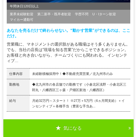
年間休日120日以上
業界未経験歓迎
第二新卒・既卒者歓迎
学歴不問
U・Iターン歓迎
マイカー通勤可
あなたを売るだけで終わらせない。“動かす営業”ができるのは、ここ
だけ。
営業職に、マネジメントの選択肢がある職場はそう多くありません。
でも、当社の店長は“現場を知る営業”だからこそできるポジション。
お客様と向き合いながら、チームづくりにも関われる。 インセンテ
ィブ...
仕事内容
未経験積極採用中！◆不動産売買営業／北九州市のみ
勤務地
◆北九州市の各店舗での勤務です（小倉北区浅野・小倉北区三
郎丸・八幡西区三ヶ森・戸畑区新池・八幡西区）
給与
月給32万円～スタート！ ※27万＋5万円（6ヵ月間支給）＋イ
ンセンティブ＋各種手当（豊富な手当あ...
気になる