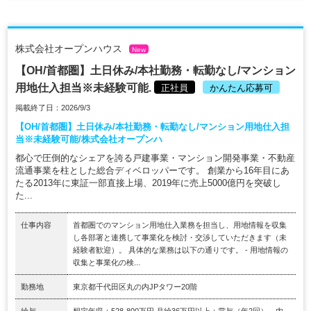
株式会社オープンハウス
New
【OH/首都圏】土日休み/本社勤務・転勤なし/マンション
用地仕入担当※未経験可能.
正社員
かんたん応募可
掲載終了日：2026/9/3
【OH/首都圏】土日休み/本社勤務・転勤なし/マンション用地仕入担
当※未経験可能/株式会社オープンハ
都心で圧倒的なシェアを誇る戸建事業・マンション開発事業・不動産
流通事業を柱とした総合ディベロッパーです。 創業から16年目にあ
たる2013年に東証一部直接上場、2019年に売上5000億円を突破し
た...
仕事内容
首都圏でのマンション用地仕入業務を担当し、用地情報を収集
し各部署と連携して事業化を検討・交渉していただきます（未
経験者歓迎）。 具体的な業務は以下の通りです。 - 用地情報の
収集と事業化の検...
勤務地
東京都千代田区丸の内JPタワー20階