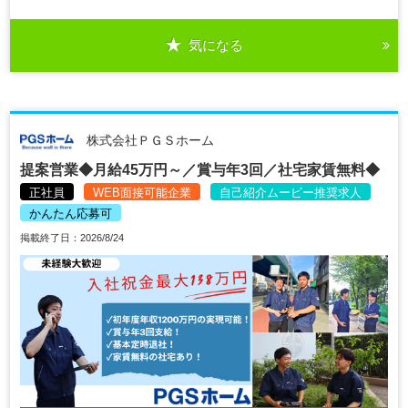
気になる
株式会社ＰＧＳホーム
提案営業◆月給45万円～／賞与年3回／社宅家賃無料◆
正社員
WEB面接可能企業
自己紹介ムービー推奨求人
かんたん応募可
掲載終了日：2026/8/24