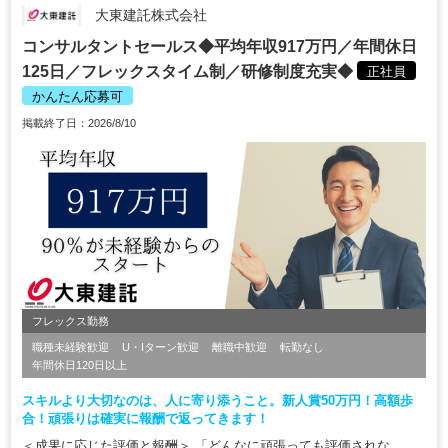
大東建託株式会社
コンサルタントセールス◆平均年収917万円／年間休日
125日／フレックスタイム制／研修制度充実◆
正社員
かんたん応募可
掲載終了日：2026/8/10
フレックス勤務
職種未経験歓迎
U・Iターン歓迎
離職中歓迎
転勤なし
年間休日120日以上
スキルより大切なのは、人に寄り添うこと。新人賞50万円！高額歩
合！頑張りは確実に報酬で返ってきます！
＜成果に応じた評価と報酬＞ 「どんなに頑張っても評価されな