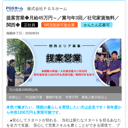
株式会社ＰＧＳホーム
提案営業◆月給45万円～／賞与年3回／社宅家賃無料／
関西◆
正社員
WEB面接可能企業
かんたん応募可
掲載終了日：2026/8/24
月の残業20時間以内
転勤なし
PC経験不要
離職中歓迎
学歴不問
募集人数10名以上
本気で稼ぎたい、理想の暮らしを実現したい方は必見です！初年度か
ら年収1200万円も実現可能です。
…●安心してスタートが切れる… 当社は新たなスタートを切るあなた
を全力で支援。 安心して営業スキルを磨くことができる環境で、 プ