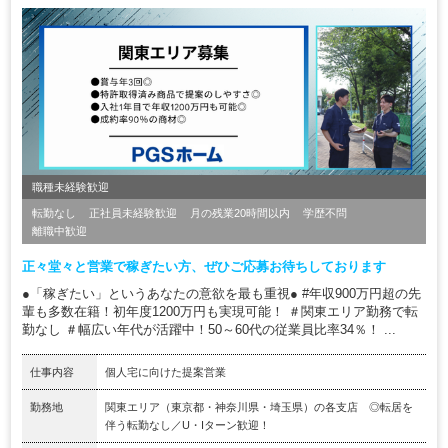
職種未経験歓迎
転勤なし
正社員未経験歓迎
月の残業20時間以内
学歴不問
離職中歓迎
正々堂々と営業で稼ぎたい方、ぜひご応募お待ちしております
●「稼ぎたい」というあなたの意欲を最も重視● #年収900万円超の先
輩も多数在籍！初年度1200万円も実現可能！ ＃関東エリア勤務で転
勤なし ＃幅広い年代が活躍中！50～60代の従業員比率34％！ ...
仕事内容
個人宅に向けた提案営業
勤務地
関東エリア（東京都・神奈川県・埼玉県）の各支店 ◎転居を
伴う転勤なし／U・Iターン歓迎！