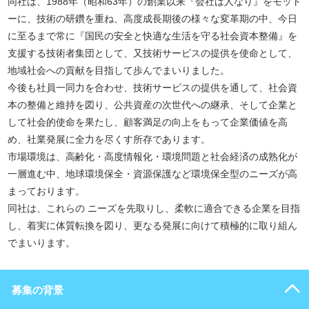
同社は、1988年（昭和63年）の創業以来『会社は人なり』をモット
ーに、技術の研鑽を重ね、高度成長期後の様々な変革期の中、今日
に至るまで常に『国民の安全と快適な生活を守る社会資本整備』を
支援する技術者集団として、又技術サービスの提供を使命として、
地域社会への貢献を目指して歩んでまいりました。
今後も社員一同力を合わせ、技術サービスの提供を通して、社会資
本の整備と維持を図り、公共資産の次世代への継承、そして企業と
して社会的使命を果たし、顧客満足の向上をもって企業価値を高
め、社業発展に全力を尽くす所存であります。
市場環境は、高齢化・高度情報化・環境問題と社会経済の成熟化が
一層進む中、地球環境保全・資源保護など環境保全型のニーズが高
まっております。
同社は、これらの ニーズを先取りし、柔軟に適合できる企業を目指
し、着実に体質転換を図り、更なる発展に向けて積極的に取り組ん
でまいります。
募集の背景