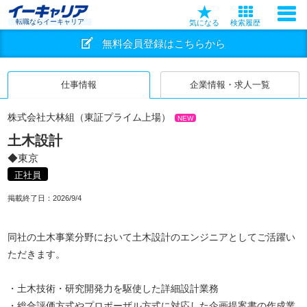
転職ならイーキャリア
気になる
検索履歴
無料会員登録はこちらから
仕事情報
企業情報・求人一覧
株式会社大林組（東証プライム上場）
NEW
土木設計
◆東京
正社員
掲載終了日：
2026/9/4
同社の土木事業分野において土木設計のエンジニアとしてご活躍い
ただきます。
・土木技術・研究開発力を駆使した詳細設計業務
・総合評価方式やプロポーザル方式に対応した企画提案書の作成業