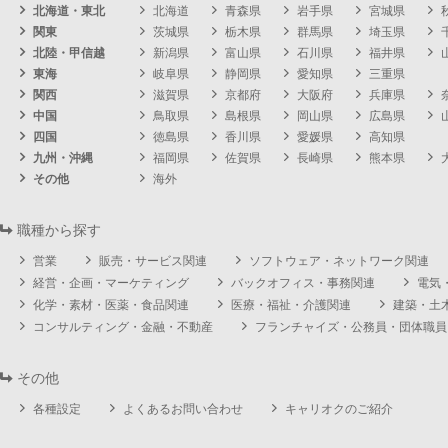
北海道・東北
北海道
青森県
岩手県
宮城県
関東
茨城県
栃木県
群馬県
埼玉県
北陸・甲信越
新潟県
富山県
石川県
福井県
東海
岐阜県
静岡県
愛知県
三重県
関西
滋賀県
京都府
大阪府
兵庫県
中国
鳥取県
島根県
岡山県
広島県
四国
徳島県
香川県
愛媛県
高知県
九州・沖縄
福岡県
佐賀県
長崎県
熊本県
その他
海外
職種から探す
営業
販売・サービス関連
ソフトウェア・ネットワーク関連
経営・企画・マーケティング
バックオフィス・事務関連
電気
化学・素材・医薬・食品関連
医療・福祉・介護関連
建築・土
コンサルティング・金融・不動産
フランチャイズ・公務員・団体職員
その他
各種設定
よくあるお問い合わせ
キャリオクのご紹介