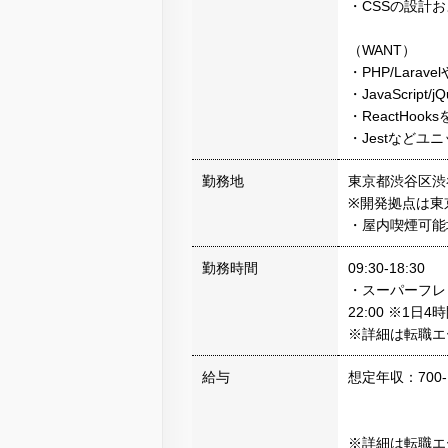
・CSSの設計
（WANT）
・PHP/Lara
・JavaScrip
・ReactHoo
・Jestなど
勤務地
東京都渋谷区渋谷
※開発拠点は東
・屋内喫煙可能
勤務時間
09:30-18:30
・スーパーフレ
22:00 ※1
※詳細は転職エ
給与
想定年収：700-
※詳細は転職エ