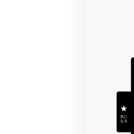
気に
なる