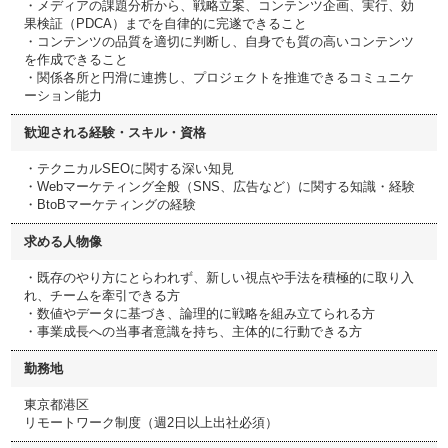
・メディアの課題分析から、戦略立案、コンテンツ企画、実行、効
果検証（PDCA）までを自律的に完遂できること
・コンテンツの品質を適切に判断し、自身でも質の高いコンテンツ
を作成できること
・関係各所と円滑に連携し、プロジェクトを推進できるコミュニケ
ーション能力
歓迎される経験・スキル・資格
・テクニカルSEOに関する深い知見
・Webマーケティング全般（SNS、広告など）に関する知識・経験
・BtoBマーケティングの経験
求める人物像
・既存のやり方にとらわれず、新しい視点や手法を積極的に取り入
れ、チームを牽引できる方
・数値やデータに基づき、論理的に戦略を組み立てられる方
・事業成長への当事者意識を持ち、主体的に行動できる方
勤務地
東京都港区
リモートワーク制度（週2日以上出社必須）