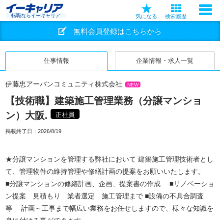
転職ならイーキャリア
気になる
検索履歴
無料会員登録はこちらから
仕事情報
企業情報・求人一覧
伊藤忠アーバンコミュニティ株式会社
NEW
【技術職】建築施工管理業務（分譲マンショ
ン）大阪.
正社員
掲載終了日：
2026/8/19
★分譲マンションを管理する弊社において 建築施工管理技術者とし
て、管理物件の維持管理や修繕計画の提案をお願いいたします。
■分譲マンションの修繕計画、企画、提案書の作成 ■リノベーショ
ン提案 見積もり 業者選定 施工管理まで ■設備の不具合調査
等 計画～工事まで幅広い業務をお任せしますので、様々な知識を