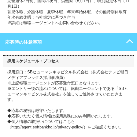
完全週休2日制、国民の祝日、労働祭（5月1日）、特別協定休日（11
月1日）
育児休暇、介護休暇、夏季休暇、年末年始休暇、その他特別休暇有
年次有給休暇：当社規定に基づき付与
※詳細は転職エージェントへお問い合わせください。
応募時の注意事項
採用スケジュール・プロセス
採用窓口：SBヒューマンキャピタル株式会社（株式会社テレビ朝日
メディアプレックス採用事務局）
※上記転職エージェントが応募受付窓口となります。
※エントリー後の流れについては、転職エージェントである「SBヒ
ューマンキャピタル株式会社」を通してご連絡させていただきま
す。
◆応募の秘密は厳守いたします。
◆応募いただく個人情報は採用業務にのみ利用いたします。
◆個人情報の取扱いについてはこちら
（http://agent.softbankhc.jp/privacy-policy/）をご確認ください。