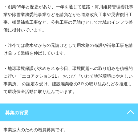
・創業95年と歴史があり、一年を通じて道路・河川維持管理委託事
業や除雪業務委託事業などを請負ながら道路改良工事や災害復旧工
事、橋梁補修工事など、公共工事の元請けとして地域のインフラ整
備に根付いています。
・昨今では農水省からの元請けとして用水路の布設や補修工事を請
け負って業績を伸ばしています。
・地球環境保護が求められる今日、環境問題への取り組みを積極的
に行い 「エコアクション21」 および 「いわて地球環境にやさしい
事業所」 の認定を受け、建設廃棄物の3Ｒの取り組みなどを推進し
て環境保全活動に取り組んでいます。
募集の背景
事業拡大のための増員募集です。