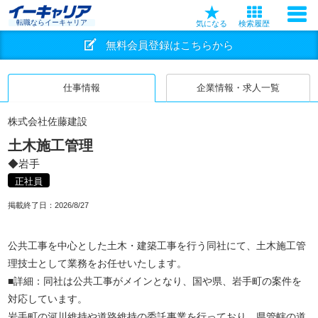
転職ならイーキャリア
気になる
検索履歴
無料会員登録はこちらから
仕事情報
企業情報・求人一覧
株式会社佐藤建設
土木施工管理
◆岩手
正社員
掲載終了日：
2026/8/27
公共工事を中心とした土木・建築工事を行う同社にて、土木施工管
理技士として業務をお任せいたします。
■詳細：同社は公共工事がメインとなり、国や県、岩手町の案件を
対応しています。
岩手町の河川維持や道路維持の委託事業を行っており、県管轄の道