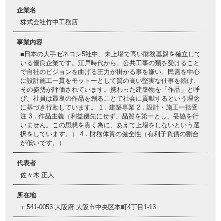
企業名
株式会社竹中工務店
事業内容
■日本の大手ゼネコン5社中、未上場で高い財務基盤を確立して
いる優良企業です。江戸時代から、公共工事の類を受けること
で自社のビジョンを曲げる圧力が掛かる事を嫌い、民需を中心
に設計施工一貫をモットーとして質の高い堅実な仕事を続け、
その姿勢が評価されています。携わった建築物を「作品」と呼
び、社員は最良の作品を創ることで社会に貢献するという理念
に基づき行動しています。 1．建築専業 2．設計・施工一括受
注 3．作品主義（利益優先にせず、品質を第一とし、妥協を行
いません。この思想を貫く為に、あえて上場をしないという選
択をしています。） 4．財務体質の健全性（有利子負債の割合
が低いです。）
代表者
佐々木 正人
所在地
〒541-0053 大阪府 大阪市中央区本町4丁目1-13