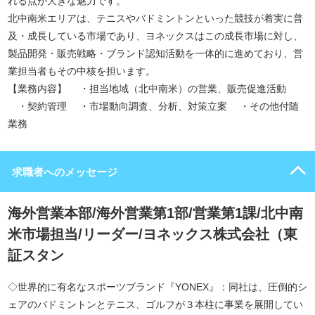
れる点が大きな魅力です。
北中南米エリアは、テニスやバドミントンといった競技が着実に普
及・成長している市場であり、ヨネックスはこの成長市場に対し、
製品開発・販売戦略・ブランド認知活動を一体的に進めており、営
業担当者もその中核を担います。
【業務内容】 ・担当地域（北中南米）の営業、販売促進活動
・契約管理 ・市場動向調査、分析、対策立案 ・その他付随
業務
求職者へのメッセージ
海外営業本部/海外営業第1部/営業第1課/北中南
米市場担当/リーダー/ヨネックス株式会社（東
証スタン
◇世界的に有名なスポーツブランド『YONEX』：同社は、圧倒的シ
ェアのバドミントンとテニス、ゴルフが３本柱に事業を展開してい