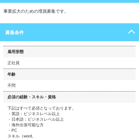
事業拡大のための増員募集です。
募集条件
雇用形態
正社員
年齢
不問
必須の経験・スキル・資格
下記はすべて必須となっております。
・英語：ビジネスレベル以上
・日本語：ビジネスレベル以上
・海外出張可能な方
・PC
スキル（word,