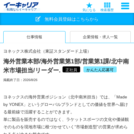
転職ならイーキャリア
気になる
検索履歴
無料会員登録はこちらから
仕事情報
企業情報・求人一覧
ヨネックス株式会社（東証スタンダード上場）
海外営業本部/海外営業第1部/営業第1課/北中南
米市場担当/リーダー.
正社員
かんたん応募可
掲載終了日：
2026/8/26
ヨネックスの海外営業ポジション（北中南米担当）では、「Made
by YONEX」というグローバルブランドとしての価値を世界へ届け
る最前線で活躍することができます。
単に製品を販売するのではなく、ラケットスポーツの文化や価値観
そのものを現地市場に根づかせていく“市場創造型”の営業が求めら