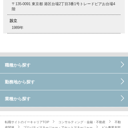
〒135-0091 東京都 港区台場2丁目3番1号トレードピアお台場4
階
設立
1989年
職種から探す
勤務地から探す
業種から探す
転職サイトのイーキャリアTOP
コンサルティング・金融・不動産
不動
産関連
プロパティマネージャー・アセットマネージャー
ビル事業本部