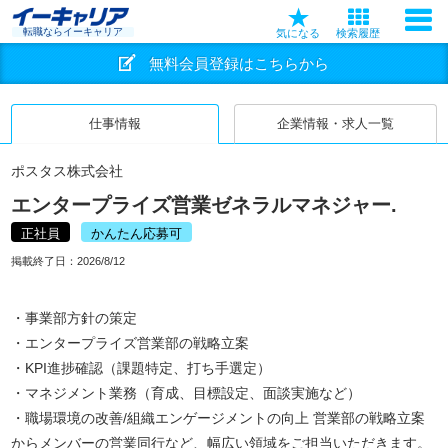
転職ならイーキャリア
気になる
検索履歴
無料会員登録はこちらから
仕事情報
企業情報・求人一覧
ポスタス株式会社
エンタープライズ営業ゼネラルマネジャー.
正社員
かんたん応募可
掲載終了日：
2026/8/12
・事業部方針の策定
・エンタープライズ営業部の戦略立案
・KPI進捗確認（課題特定、打ち手選定）
・マネジメント業務（育成、目標設定、面談実施など）
・職場環境の改善/組織エンゲージメントの向上 営業部の戦略立案
からメンバーの営業同行など、幅広い領域をご担当いただきます。