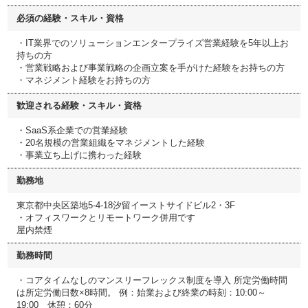
必須の経験・スキル・資格
・IT業界でのソリューションエンタープライズ営業経験を5年以上お
持ちの方
・営業戦略および事業戦略の企画立案を手がけた経験をお持ちの方
・マネジメント経験をお持ちの方
歓迎される経験・スキル・資格
・SaaS系企業での営業経験
・20名規模の営業組織をマネジメントした経験
・事業立ち上げに携わった経験
勤務地
東京都中央区築地5-4-18汐留イーストサイドビル2・3F
・オフィスワークとリモートワーク併用です
屋内禁煙
勤務時間
・コアタイムなしのマンスリーフレックス制度を導入 所定労働時間
は所定労働日数×8時間。 例：始業および終業の時刻：10:00～
19:00 休憩：60分