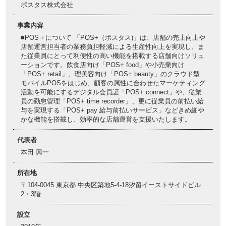
ポスタス株式会社
事業内容
■POS＋について 「POS+（ポスタス)」は、店舗の売上向上や
店舗運営担当者の業務負担軽減による生産性向上を実現し、ま
た従業員にとって利便性の高い機能を搭載する店舗向けソリュ
ーションです。飲食店向け「POS+ food」や小売業向け
「POS+ retail」、理美容向け「POS+ beauty」のクラウド型
モバイルPOSをはじめ、顧客の属性に合わせたマーケティング
活動を可能にするデジタル会員証「POS+ connect」や、従業
員の勤怠管理「POS+ time recorder」、更に従業員の前払い給
与を実現する「POS+ pay 給与前払いサービス」などきめ細や
かな機能を搭載し、効率的な店舗運営を支援いたします。
代表者
本田 興一
所在地
〒104-0045 東京都 中央区築地5-4-18汐留イーストサイドビル
2・3階
設立