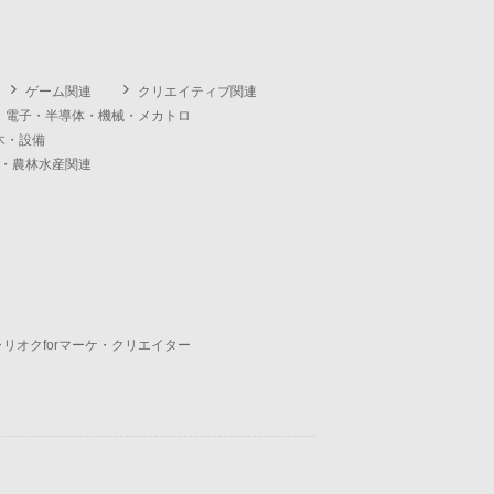
ゲーム関連
クリエイティブ関連
・電子・半導体・機械・メカトロ
木・設備
・農林水産関連
ャリオクforマーケ・クリエイター