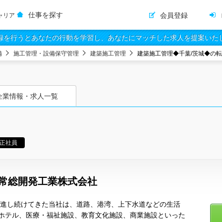
仕事を探す
会員登録
ャリア
録を行うとあなたの行動を学習し、あなたにマッチした求人を提案いた
備
施工管理・設備保守管理
建築施工管理
建築施工管理◆千葉/茨城◆の
企業情報・求人一覧
正社員
/常総開発工業株式会社
に邁進し続けてきた当社は、道路、港湾、上下水道などの生活
ホテル、医療・福祉施設、教育文化施設、商業施設といった