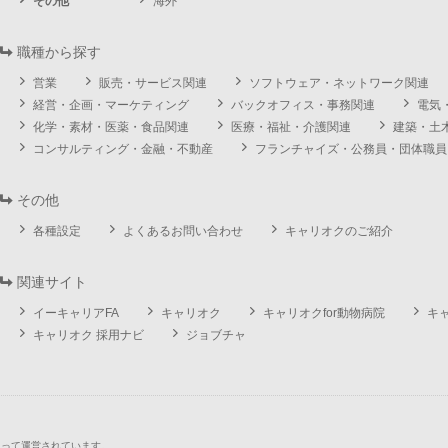
その他
海外
職種から探す
営業
販売・サービス関連
ソフトウェア・ネットワーク関連
経営・企画・マーケティング
バックオフィス・事務関連
電気
化学・素材・医薬・食品関連
医療・福祉・介護関連
建築・土
コンサルティング・金融・不動産
フランチャイズ・公務員・団体職員
その他
各種設定
よくあるお問い合わせ
キャリオクのご紹介
関連サイト
イーキャリアFA
キャリオク
キャリオクfor動物病院
キ
キャリオク 採用ナビ
ジョブチャ
よって運営されています。