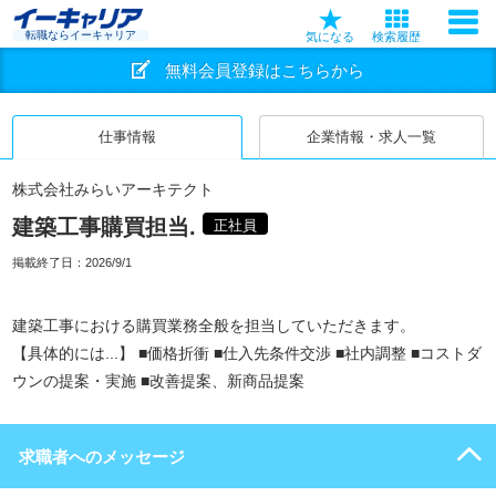
転職ならイーキャリア
気になる
検索履歴
無料会員登録はこちらから
仕事情報
企業情報・求人一覧
株式会社みらいアーキテクト
建築工事購買担当.
正社員
掲載終了日：
2026/9/1
建築工事における購買業務全般を担当していただきます。
【具体的には...】 ■価格折衝 ■仕入先条件交渉 ■社内調整 ■コストダ
ウンの提案・実施 ■改善提案、新商品提案
求職者へのメッセージ