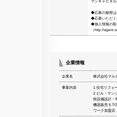
マンキャピタル
◆応募の秘密は
◆応募いただく
◆個人情報の取
（http://agen
企業情報
企業名
株式会社マル
事業内容
1.住宅リフ
2.ビル・マン
栓設備設計・申
機器販売 6.
ワーク加盟店