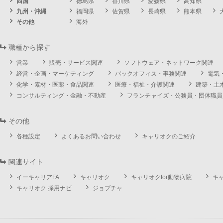
四国
徳島県
香川県
愛媛県
高知県
九州・沖縄
福岡県
佐賀県
長崎県
熊本県
その他
海外
職種から探す
営業
販売・サービス関連
ソフトウェア・ネットワーク関連
経営・企画・マーケティング
バックオフィス・事務関連
電気
化学・素材・医薬・食品関連
医療・福祉・介護関連
建築・土
コンサルティング・金融・不動産
フランチャイズ・公務員・団体職員
その他
各種設定
よくあるお問い合わせ
キャリオクのご紹介
関連サイト
イーキャリアFA
キャリオク
キャリオクfor動物病院
キ
キャリオク 採用ナビ
ジョブチャ