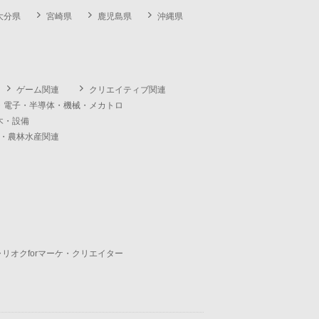
大分県
宮崎県
鹿児島県
沖縄県
ゲーム関連
クリエイティブ関連
・電子・半導体・機械・メカトロ
木・設備
・農林水産関連
ャリオクforマーケ・クリエイター