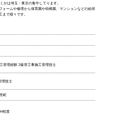
多くがは埼玉・東京の集中してります。
フォームや修理から保育園や幼稚園、マンションなどの給排
工まで様々です。
工管理経験 2級管工事施工管理技士
管理技士
芳町
0H程度