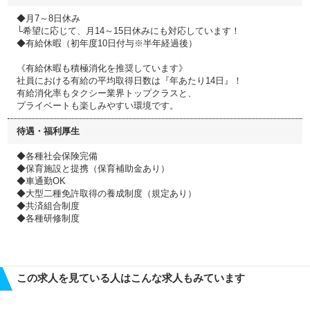
◆月7～8日休み
└希望に応じて、月14～15日休みにも対応しています！
◆有給休暇（初年度10日付与※半年経過後）
《有給休暇も積極消化を推奨しています》
社員における有給の平均取得日数は『年あたり14日』！
有給消化率もタクシー業界トップクラスと、
プライベートも楽しみやすい環境です。
待遇・福利厚生
◆各種社会保険完備
◆保育施設と提携（保育補助金あり）
◆車通勤OK
◆大型二種免許取得の養成制度（規定あり）
◆共済組合制度
◆各種研修制度
この求人を見ている人はこんな求人もみています