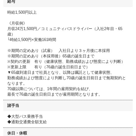
給与
時給1,500円以上
《月収例》
月収24万1,500円／コミュニティバスドライバー（入社2年目・65
歳）
└時給1,500円×実働161時間
※期間の定めあり（試雇） 入社日より３ヶ月後に本採用
※期間の定めあり（本採用後）65歳の誕生日まで
※契約の更新 有り（健康状態、勤務成績および態度により判断）
※更新上限 有り（76歳の誕生日前日まで）
▼65歳到達日まで社員となり、以降は嘱託として健康状態、
勤務成績および態度により判断し70歳の誕生日前日まで無期契約と
なります。
70歳以降については、1年間の雇用契約を結び、
最長で76歳の誕生日前日までが雇用期間となります。
諸手当
◆大型バス乗務手当
◆通勤交通費全額支給
休日・休暇