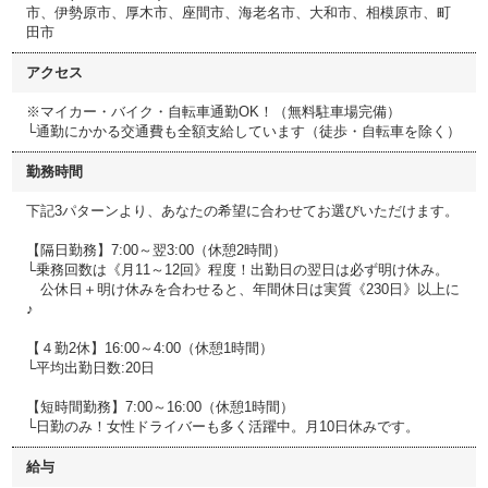
市、伊勢原市、厚木市、座間市、海老名市、大和市、相模原市、町
田市
アクセス
※マイカー・バイク・自転車通勤OK！（無料駐車場完備）
└通勤にかかる交通費も全額支給しています（徒歩・自転車を除く）
勤務時間
下記3パターンより、あなたの希望に合わせてお選びいただけます。
【隔日勤務】7:00～翌3:00（休憩2時間）
└乗務回数は《月11～12回》程度！出勤日の翌日は必ず明け休み。
公休日＋明け休みを合わせると、年間休日は実質《230日》以上に
♪
【４勤2休】16:00～4:00（休憩1時間）
└平均出勤日数:20日
【短時間勤務】7:00～16:00（休憩1時間）
└日勤のみ！女性ドライバーも多く活躍中。月10日休みです。
給与