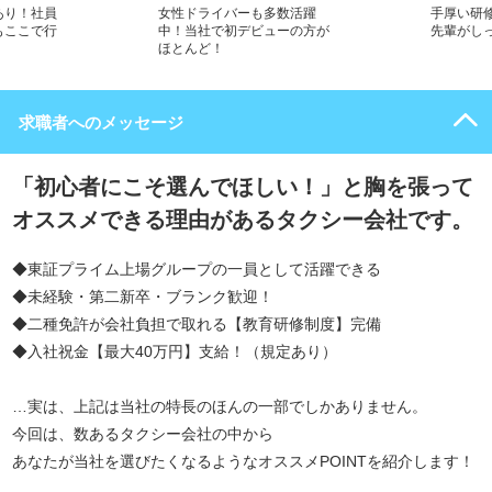
あり！社員
女性ドライバーも多数活躍
手厚い研
もここで行
中！当社で初デビューの方が
先輩がし
ほとんど！
求職者へのメッセージ
「初心者にこそ選んでほしい！」と胸を張って
オススメできる理由があるタクシー会社です。
◆東証プライム上場グループの一員として活躍できる
◆未経験・第二新卒・ブランク歓迎！
◆二種免許が会社負担で取れる【教育研修制度】完備
◆入社祝金【最大40万円】支給！（規定あり）
…実は、上記は当社の特長のほんの一部でしかありません。
今回は、数あるタクシー会社の中から
あなたが当社を選びたくなるようなオススメPOINTを紹介します！