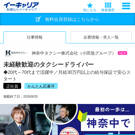
転職ならイーキャリア
気になる
検索履歴
無料会員登録はこちらから
仕事情報
企業情報・求人一覧
神奈中タクシー株式会社（小田急グループ）
NEW
未経験歓迎のタクシードライバー
◆20代～70代まで活躍中／月給30万円以上の給与保証で安心ス
タート
正社員
かんたん応募可
掲載終了日：
2026/8/20