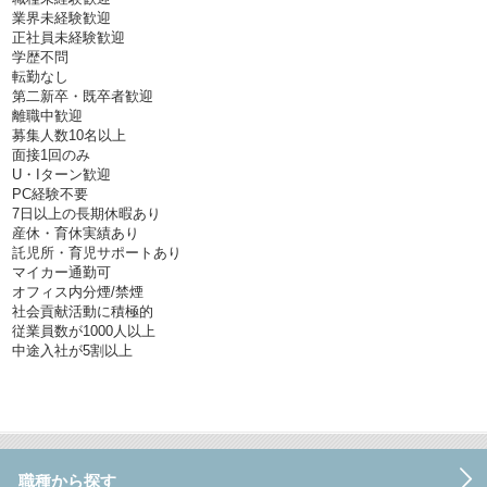
業界未経験歓迎
正社員未経験歓迎
学歴不問
転勤なし
第二新卒・既卒者歓迎
離職中歓迎
募集人数10名以上
面接1回のみ
U・Iターン歓迎
PC経験不要
7日以上の長期休暇あり
産休・育休実績あり
託児所・育児サポートあり
マイカー通勤可
オフィス内分煙/禁煙
社会貢献活動に積極的
従業員数が1000人以上
中途入社が5割以上
職種から探す