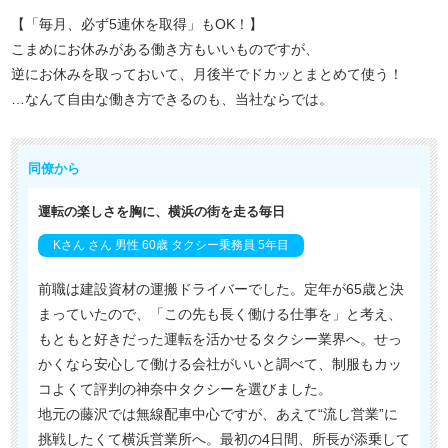
【「毎月、必ず5連休を取得」もOK！】
こまめにお休みがある働き方もいいものですが、
逆にお休みを取っておいて、月後半でドカッとまとめて使う！
…なんて自由な働き方できるのも、当社ならでは。
同僚から
運転の楽しさを胸に、横浜の街を走る毎日
Kさん さん 男性 60歳 タクシー乗務員 5年目
前職は建設資材の運搬ドライバーでした。定年が65歳と決
まっていたので、「この先も長く働ける仕事を」と考え、
もともと好きだった運転を活かせるタクシー業界へ。せっ
かくなら安心して働ける会社がいいと調べて、制服もカッ
コよくて評判の神奈中タクシーを選びました。
地元の藤沢では無線配車中心ですが、あえて“流し営業”に
挑戦したくて横浜営業所へ。最初の4日間、所長が添乗して