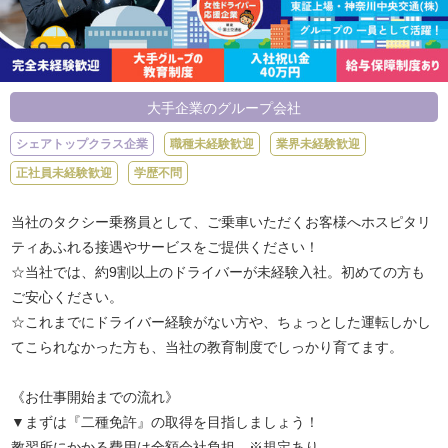
大手企業のグループ会社
シェアトップクラス企業
職種未経験歓迎
業界未経験歓迎
正社員未経験歓迎
学歴不問
当社のタクシー乗務員として、ご乗車いただくお客様へホスピタリ
ティあふれる接遇やサービスをご提供ください！
☆当社では、約9割以上のドライバーが未経験入社。初めての方も
ご安心ください。
☆これまでにドライバー経験がない方や、ちょっとした運転しかし
てこられなかった方も、当社の教育制度でしっかり育てます。
《お仕事開始までの流れ》
▼まずは『二種免許』の取得を目指しましょう！
教習所にかかる費用は全額会社負担。※規定あり