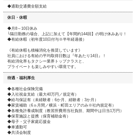
◆通勤交通費全額支給
休日・休暇
◆月8～10日休み
└隔日勤務の場合、上記に加えて【年間約144回】の明け休みあり！
◆有給休暇（初年度10日付与※半年経過後）
《有給休暇も積極消化を推奨しています》
社員における有給の平均取得日数は『年あたり14日』！
有給消化率もタクシー業界トップクラスと、
プライベートも楽しみやすい環境です。
待遇・福利厚生
◆各種社会保険完備
◆入社祝金支給（最大40万円／規定有）
◆給与保証有（未経験者：6か月、経験者：3か月）
◆家賃補助（6ヵ月間／横浜・町田エリアのみ※社内規定有）
◆各種免許養成制度（教習所費用当社負担、期間中は日当1万円）
◆保育施設と提携（保育補助金有）
◆母子・父子家庭応援金
◆車通勤可
◆共済会制度