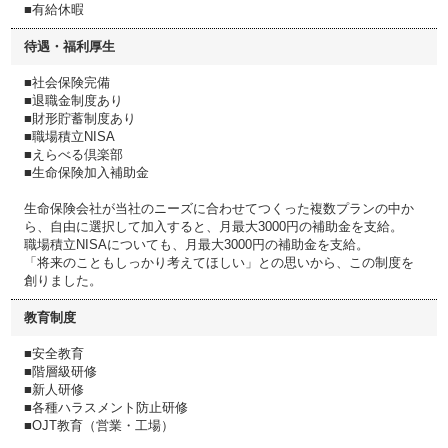
■有給休暇
待遇・福利厚生
■社会保険完備
■退職金制度あり
■財形貯蓄制度あり
■職場積立NISA
■えらべる倶楽部
■生命保険加入補助金
生命保険会社が当社のニーズに合わせてつくった複数プランの中か
ら、自由に選択して加入すると、月最大3000円の補助金を支給。
職場積立NISAについても、月最大3000円の補助金を支給。
「将来のこともしっかり考えてほしい」との思いから、この制度を
創りました。
教育制度
■安全教育
■階層級研修
■新人研修
■各種ハラスメント防止研修
■OJT教育（営業・工場）