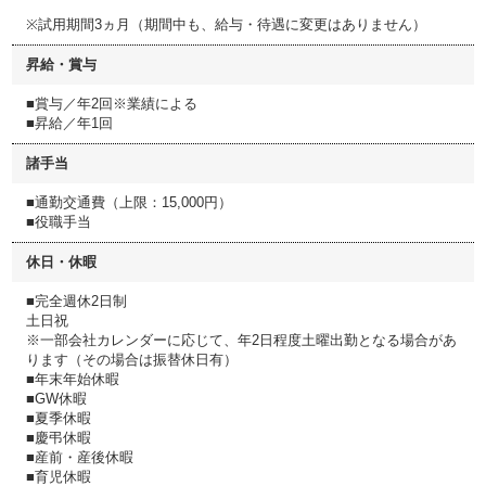
※試用期間3ヵ月（期間中も、給与・待遇に変更はありません）
昇給・賞与
■賞与／年2回※業績による
■昇給／年1回
諸手当
■通勤交通費（上限：15,000円）
■役職手当
休日・休暇
■完全週休2日制
土日祝
※一部会社カレンダーに応じて、年2日程度土曜出勤となる場合があ
ります（その場合は振替休日有）
■年末年始休暇
■GW休暇
■夏季休暇
■慶弔休暇
■産前・産後休暇
■育児休暇