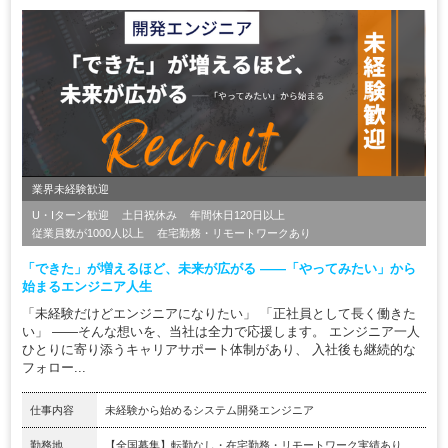
業界未経験歓迎
U・Iターン歓迎
土日祝休み
年間休日120日以上
従業員数が1000人以上
在宅勤務・リモートワークあり
「できた」が増えるほど、未来が広がる ――「やってみたい」から
始まるエンジニア人生
「未経験だけどエンジニアになりたい」 「正社員として長く働きた
い」 ――そんな想いを、当社は全力で応援します。 エンジニア一人
ひとりに寄り添うキャリアサポート体制があり、 入社後も継続的な
フォロー...
仕事内容
未経験から始めるシステム開発エンジニア
勤務地
【全国募集】転勤なし・在宅勤務・リモートワーク実績あり