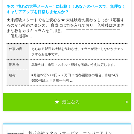
あの "憧れの大手メーカー” に転籍！！あなたのペースで、無理なく
キャリアアップを目指しませんか？
★未経験スタートでもご安心を★ 未経験者の意欲をしっかり応援す
るのが当社のスタンス。 育成には力を入れており、入社後はさまざ
まな教育カリキュラムをご用意。 ￣￣￣￣￣￣￣￣￣￣￣￣￣￣
「個別指導×...
仕事内容
あらゆる製品や機械を作動させ、エラーが発生しないかチェッ
クするお仕事です。
勤務地
就業先は、希望・スキル・経験を考慮のうえ決定します。
給与
■月給22万5000円～50万円 ※首都圏勤務の場合、月給24万
5000円以上 ※各種手当有 ...
気になる
株式会社スタッフサービス エンジニアリン