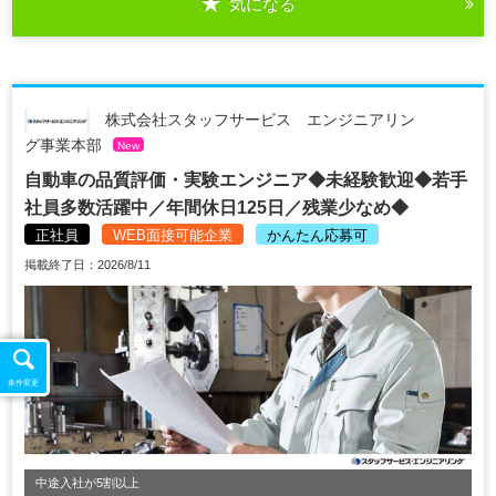
気になる
株式会社スタッフサービス エンジニアリン
グ事業本部
New
自動車の品質評価・実験エンジニア◆未経験歓迎◆若手
社員多数活躍中／年間休日125日／残業少なめ◆
正社員
WEB面接可能企業
かんたん応募可
掲載終了日：2026/8/11
条件変更
中途入社が5割以上