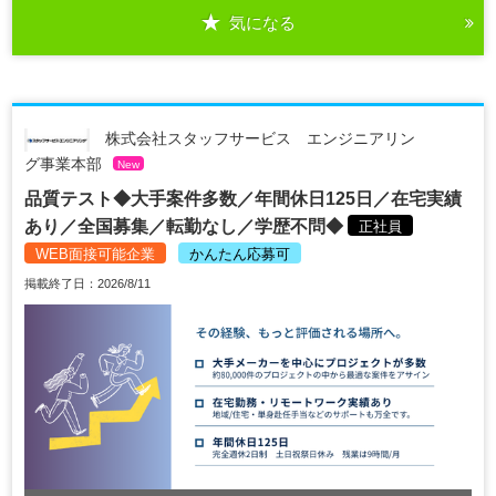
気になる
株式会社スタッフサービス エンジニアリン
グ事業本部
New
品質テスト◆大手案件多数／年間休日125日／在宅実績
あり／全国募集／転勤なし／学歴不問◆
正社員
WEB面接可能企業
かんたん応募可
掲載終了日：2026/8/11