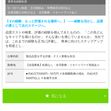
業界未経験歓迎
U・Iターン歓迎
土日祝休み
年間休日120日以上
従業員数が1000人以上
在宅勤務・リモートワークあり
【その経験、もっと評価される場所へ。】 ――経験を活かし、品質
の要として次のステージへ。
品質テストや検査、評価の経験を積んできたものの、 「この先どん
なキャリアを描けるのか」 そんな迷いを感じていませんか。 当社で
は、これまでの経験を正当に評価し、 将来に向けたステップアップ
を前提とし...
仕事内容
製品品質を守る評価・テスト業務を担当
勤務地
【全国募集】転勤なし・在宅勤務・リモートワーク実績あり
給与
■月給22万5000円～50万円 ※首都圏勤務の場合、月給24万
5000円以上 ※各種手当有 ...
気になる