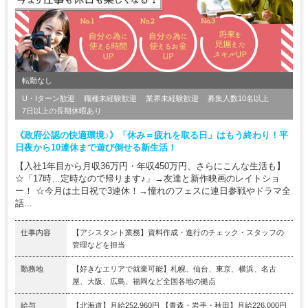
転勤なし
U・Iターン歓迎
職種未経験歓迎
業界未経験歓迎
募集人数10名以上
7日以上の長期休暇あり
《政府公認の快適環境♪》「休み＝疲れを取る日」はもう終わり！平
日夜から10連休まで遊び倒せる新生活！
【入社1年目から月収36万円・年収450万円、さらにこんな生活も】
☆「17時…定時なので帰ります♪」→友達と新作映画のレイトショ
ー！ ☆今月は土日祝で3連休！→憧れのフェスに連日参戦やドラマ全
話...
仕事内容
【アシスタント業務】資料作成・進行のチェック・スタッフの
管理などを担当
勤務地
【好きなエリアで就業可能】札幌、仙台、東京、横浜、名古
屋、大阪、広島、福岡など全国各地の拠点
給与
【北海道】月給252,960円 【青森・岩手・秋田】月給226,000円