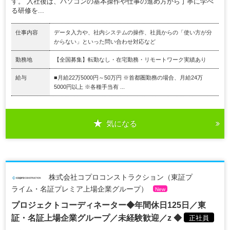
す。 入社後は、パソコンの基本操作や仕事の進め方から丁寧に学べ
る研修を...
仕事内容
データ入力や、社内システムの操作、社員からの「使い方が分
からない」といった問い合わせ対応など
勤務地
【全国募集】転勤なし・在宅勤務・リモートワーク実績あり
給与
■月給22万5000円～50万円 ※首都圏勤務の場合、月給24万
5000円以上 ※各種手当有 ...
気になる
株式会社コプロコンストラクション（東証プ
ライム・名証プレミア上場企業グループ）
New
プロジェクトコーディネーター◆年間休日125日／東
証・名証上場企業グループ／未経験歓迎／z ◆
正社員