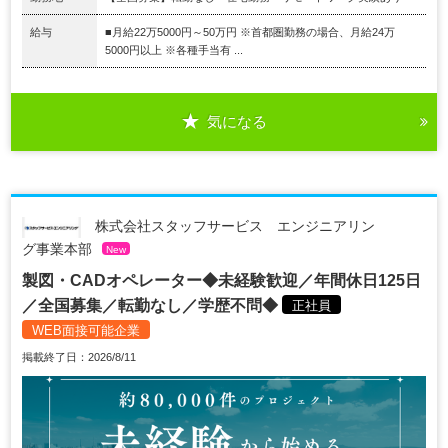
給与
■月給22万5000円～50万円 ※首都圏勤務の場合、月給24万
5000円以上 ※各種手当有 ...
気になる
株式会社スタッフサービス エンジニアリン
グ事業本部
New
製図・CADオペレーター◆未経験歓迎／年間休日125日
／全国募集／転勤なし／学歴不問◆
正社員
WEB面接可能企業
掲載終了日：2026/8/11