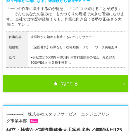
黙々作業が武器になる。未経験から製造デビュー
「一つの作業に集中するのが得意」 「コツコツ続けることが好き」
――そんなあなたの強みは、ものづくりの現場で大きな価値になりま
す。 当社では学歴や経験よりも、作業に向き合う姿勢や正確さを大
切にしてい...
仕事内容
未経験から始める製造・ものづくりサポート
勤務地
【全国募集】転勤なし・在宅勤務・リモートワーク実績あり
給与
■月給22万5000円～50万円 ※首都圏勤務の場合、月給24万
5000円以上 ※各種手当有 ...
気になる
株式会社スタッフサービス エンジニアリン
グ事業本部
New
組立・検査など製造業務◆大手案件多数／年間休日125