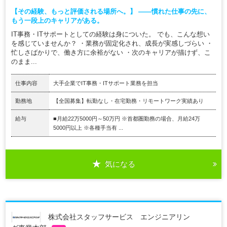
【その経験、もっと評価される場所へ。】 ――慣れた仕事の先に、
もう一段上のキャリアがある。
IT事務・ITサポートとしての経験は身についた。 でも、こんな想い
を感じていませんか？ ・業務が固定化され、成長が実感しづらい ・
忙しさばかりで、働き方に余裕がない ・次のキャリアが描けず、こ
のまま...
仕事内容
大手企業でIT事務・ITサポート業務を担当
勤務地
【全国募集】転勤なし・在宅勤務・リモートワーク実績あり
給与
■月給22万5000円～50万円 ※首都圏勤務の場合、月給24万
5000円以上 ※各種手当有 ...
気になる
株式会社スタッフサービス エンジニアリン