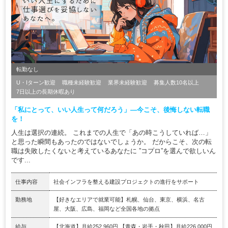
転勤なし
U・Iターン歓迎
職種未経験歓迎
業界未経験歓迎
募集人数10名以上
7日以上の長期休暇あり
「私にとって、いい人生って何だろう」―今こそ、後悔しない転職
を！
人生は選択の連続。 これまでの人生で「あの時こうしていれば…」
と思った瞬間もあったのではないでしょうか。 だからこそ、次の転
職は失敗したくないと考えているあなたに ”コプロ”を選んで欲しいん
です...
仕事内容
社会インフラを整える建設プロジェクトの進行をサポート
勤務地
【好きなエリアで就業可能】札幌、仙台、東京、横浜、名古
屋、大阪、広島、福岡など全国各地の拠点
給与
【北海道】月給252,960円 【青森・岩手・秋田】月給226,000円