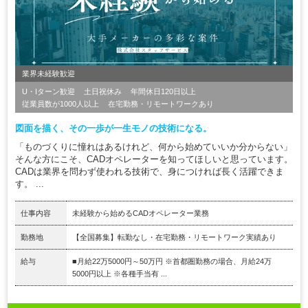
業界未経験歓迎
U・Iターン歓迎
土日祝休み
年間休日120日以上
従業員数が1000人以上
在宅勤務・リモートワークあり
図面を描く、その一歩が一生モノの技術になる。
「ものづくりに憧れはあるけれど、何から始めていいか分からない」
そんな方にこそ、CADオペレーターを知ってほしいと思っています。
CADは業界を問わず使われる技術で、身につければ長く活躍できま
す。 ...
仕事内容
未経験から始めるCADオペレーター業務
勤務地
【全国募集】転勤なし・在宅勤務・リモートワーク実績あり
給与
■月給22万5000円～50万円 ※首都圏勤務の場合、月給24万
5000円以上 ※各種手当有 ...