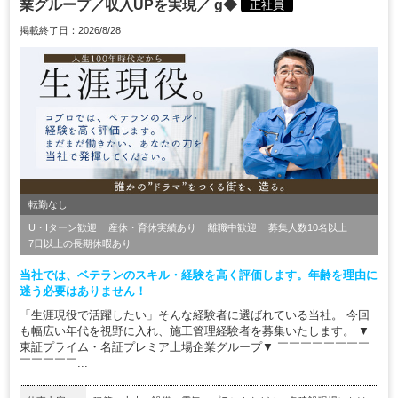
業グループ／収入UPを実現／ g◆
正社員
掲載終了日：2026/8/28
転勤なし
U・Iターン歓迎
産休・育休実績あり
離職中歓迎
募集人数10名以上
7日以上の長期休暇あり
当社では、ベテランのスキル・経験を高く評価します。年齢を理由に
迷う必要はありません！
「生涯現役で活躍したい」そんな経験者に選ばれている当社。 今回
も幅広い年代を視野に入れ、施工管理経験者を募集いたします。 ▼
東証プライム・名証プレミア上場企業グループ▼ ￣￣￣￣￣￣￣￣
￣￣￣￣￣...