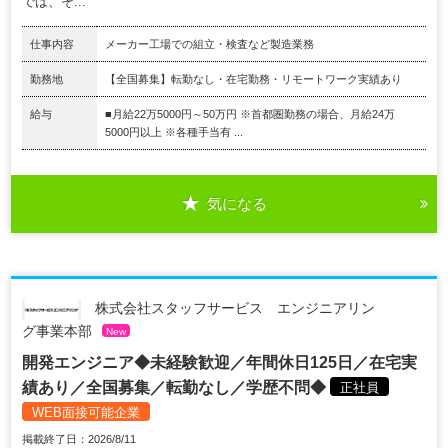
では、そ...
仕事内容
メーカー工場での組立・検査など製造業務
勤務地
【全国募集】転勤なし・在宅勤務・リモートワーク実績あり
給与
■月給22万5000円～50万円 ※首都圏勤務の場合、月給24万
5000円以上 ※各種手当有 ...
気になる
株式会社スタッフサービス エンジニアリン
グ事業本部
New
開発エンジニア◆未経験歓迎／年間休日125日／在宅実
績あり／全国募集／転勤なし／学歴不問◆
正社員
WEB面接可能企業
掲載終了日：2026/8/11