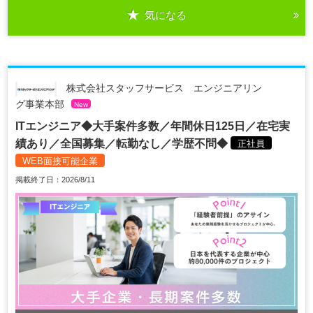
気になる
株式会社スタッフサービス エンジニアリン
グ事業本部
New
ITエンジニア◆大手案件多数／年間休日125日／在宅実
績あり／全国募集／転勤なし／学歴不問◆
正社員
WEB面接可能企業
掲載終了日：2026/8/11