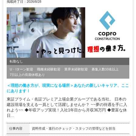
掲載終了日：2026/8/28
転勤なし
U・Iターン歓迎
職種未経験歓迎
業界未経験歓迎
募集人数10名以上
7日以上の長期休暇あり
＜理想の働き方が、現実になる場所＞あなたの新しいキャリア、ここ
にあります！
東証プライム・名証プレミア上場企業グループである当社。 日本の
建設現場を支える一員として活躍しませんか？ ~~夢の待遇を手に入
れよう~~ ◆年収アップ実現！入社1年目から月収36万円 ◆豊富な休
日...
仕事内容
資料作成・進行のチェック・スタッフの管理などを担当