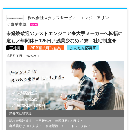
株式会社スタッフサービス エンジニアリン
グ事業本部
New
未経験歓迎のテストエンジニア◆大手メーカーへ転籍の
道も／年間休日125日／残業少なめ／寮・社宅制度◆
正社員
WEB面接可能企業
かんたん応募可
掲載終了日：2026/8/11
業界未経験歓迎
職種未経験歓迎
土日祝休み
年間休日120日以上
従業員数が1000人以上
在宅勤務・リモートワークあり