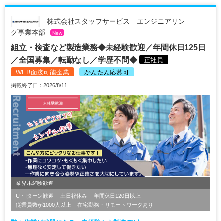
株式会社スタッフサービス エンジニアリン
グ事業本部
New
組立・検査など製造業務◆未経験歓迎／年間休日125日
／全国募集／転勤なし／学歴不問◆
正社員
WEB面接可能企業
かんたん応募可
掲載終了日：2026/8/11
業界未経験歓迎
U・Iターン歓迎
土日祝休み
年間休日120日以上
従業員数が1000人以上
在宅勤務・リモートワークあり