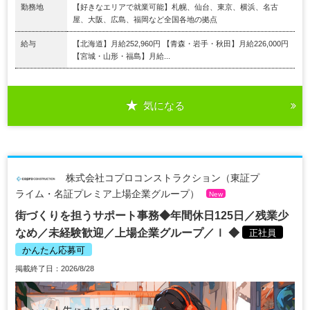
勤務地
【好きなエリアで就業可能】札幌、仙台、東京、横浜、名古
屋、大阪、広島、福岡など全国各地の拠点
給与
【北海道】月給252,960円 【青森・岩手・秋田】月給226,000円
【宮城・山形・福島】月給...
気になる
株式会社コプロコンストラクション（東証プ
ライム・名証プレミア上場企業グループ）
New
街づくりを担うサポート事務◆年間休日125日／残業少
なめ／未経験歓迎／上場企業グループ／ｌ ◆
正社員
かんたん応募可
掲載終了日：2026/8/28