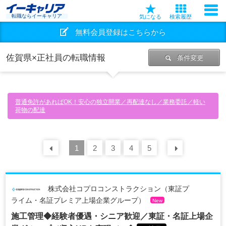
転職ならイーキャリア
気になる
検索履歴
無料会員登録はこちらから
佐賀県×正社員の転職情報
条件変更
普通免許があればOK！安心の独立開業／再配達なし／業務委託／軽い
荷物の配達
前の
1
30
2
件
3
4
5
次の
30
株式会社コプロコンストラクション（東証プ
ライム・名証プレミア上場企業グループ）
New
施工管理◆経験者優遇・シニア歓迎／東証・名証上場企