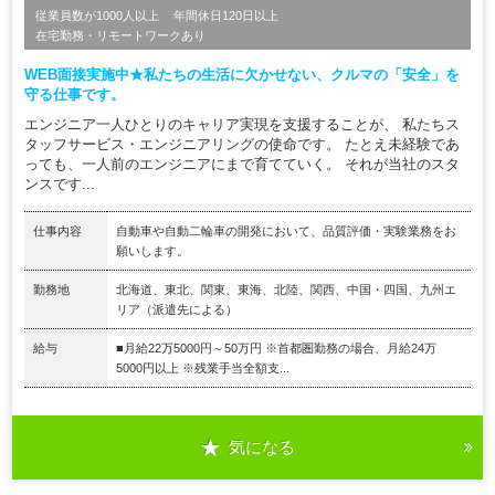
従業員数が1000人以上
年間休日120日以上
在宅勤務・リモートワークあり
WEB面接実施中★私たちの生活に欠かせない、クルマの「安全」を
守る仕事です。
エンジニア一人ひとりのキャリア実現を支援することが、 私たちス
タッフサービス・エンジニアリングの使命です。 たとえ未経験であ
っても、一人前のエンジニアにまで育てていく。 それが当社のスタ
ンスです...
仕事内容
自動車や自動二輪車の開発において、品質評価・実験業務をお
願いします。
勤務地
北海道、東北、関東、東海、北陸、関西、中国・四国、九州エ
リア（派遣先による）
給与
■月給22万5000円～50万円 ※首都圏勤務の場合、月給24万
5000円以上 ※残業手当全額支...
気になる