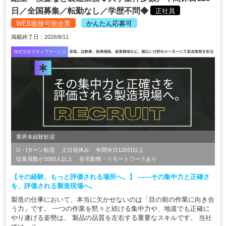
日／全国募集／転勤なし／学歴不問◆
正社員
WEB面接可能企業
かんたん応募可
掲載終了日：2026/8/11
業界未経験歓迎
U・Iターン歓迎
土日祝休み
年間休日120日以上
従業員数が1000人以上
在宅勤務・リモートワークあり
【その経験、もっと評価される場所へ。】 ――その集中力と正確さ
を、評価される製造現場へ。
製造の仕事において、本当に欠かせないのは「目の前の作業に向き合
う力」です。 一つの作業を黙々と続ける集中力や、地道でも正確に
やり遂げる姿勢は、 製品の品質を左右する重要なスキルです。 当社