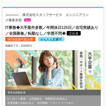
株式会社スタッフサービス エンジニアリン
グ事業本部
New
IT事務◆大手案件多数／年間休日125日／在宅実績あり
／全国募集／転勤なし／学歴不問◆
正社員
WEB面接可能企業
かんたん応募可
掲載終了日：2026/8/11
業界未経験歓迎
U・Iターン歓迎
土日祝休み
年間休日120日以上
従業員数が1000人以上
在宅勤務・リモートワークあり