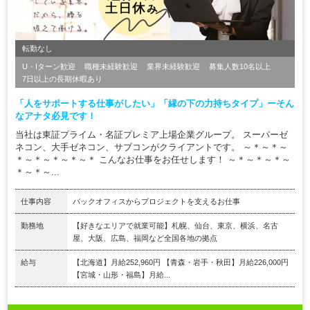
転勤なし
U・Iターン歓迎
職種未経験歓迎
業界未経験歓迎
募集人数10名以上
7日以上の長期休暇あり
「人をサポートする仕事がしたい」「縁の下の力持ちタイプ」ーそん
なアナタ必見です！
当社は東証プライム・名証プレミア上場企業グループ。 スーパーゼ
ネコン、大手ゼネコン、サブコンがクライアントです。 ～＊～＊～
＊～＊～＊～＊～＊ こんなお仕事をお任せします！ ～＊～＊～＊～
＊～＊～...
仕事内容
バックオフィスからプロジェクトを支えるお仕事
勤務地
【好きなエリアで就業可能】札幌、仙台、東京、横浜、名古
屋、大阪、広島、福岡など全国各地の拠点
給与
【北海道】月給252,960円 【青森・岩手・秋田】月給226,000円
【宮城・山形・福島】月給...