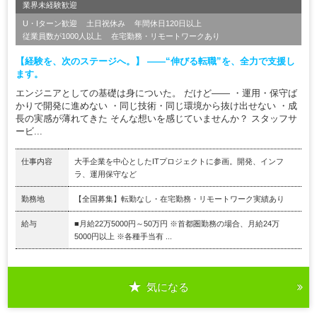
業界未経験歓迎
U・Iターン歓迎
土日祝休み
年間休日120日以上
従業員数が1000人以上
在宅勤務・リモートワークあり
【経験を、次のステージへ。】 ――“伸びる転職”を、全力で支援し
ます。
エンジニアとしての基礎は身についた。 だけど―― ・運用・保守ば
かりで開発に進めない ・同じ技術・同じ環境から抜け出せない ・成
長の実感が薄れてきた そんな想いを感じていませんか？ スタッフサ
ービ...
仕事内容
大手企業を中心としたITプロジェクトに参画。開発、インフ
ラ、運用保守など
勤務地
【全国募集】転勤なし・在宅勤務・リモートワーク実績あり
給与
■月給22万5000円～50万円 ※首都圏勤務の場合、月給24万
5000円以上 ※各種手当有 ...
気になる