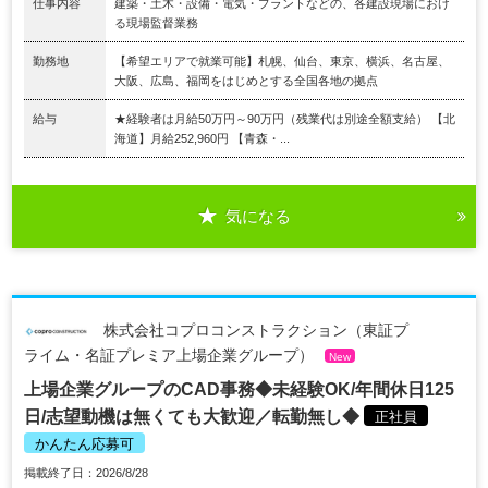
仕事内容
建築・土木・設備・電気・プラントなどの、各建設現場におけ
る現場監督業務
勤務地
【希望エリアで就業可能】札幌、仙台、東京、横浜、名古屋、
大阪、広島、福岡をはじめとする全国各地の拠点
給与
★経験者は月給50万円～90万円（残業代は別途全額支給） 【北
海道】月給252,960円 【青森・...
気になる
株式会社コプロコンストラクション（東証プ
ライム・名証プレミア上場企業グループ）
New
上場企業グループのCAD事務◆未経験OK/年間休日125
日/志望動機は無くても大歓迎／転勤無し◆
正社員
かんたん応募可
掲載終了日：2026/8/28