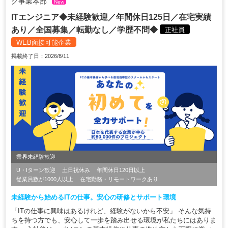
グ事業本部
New
ITエンジニア◆未経験歓迎／年間休日125日／在宅実績
あり／全国募集／転勤なし／学歴不問◆
正社員
WEB面接可能企業
掲載終了日：2026/8/11
業界未経験歓迎
U・Iターン歓迎
土日祝休み
年間休日120日以上
従業員数が1000人以上
在宅勤務・リモートワークあり
未経験から始めるITの仕事。安心の研修とサポート環境
「ITの仕事に興味はあるけれど、経験がないから不安」 そんな気持
ちを持つ方でも、安心して一歩を踏み出せる環境が私たちにはありま