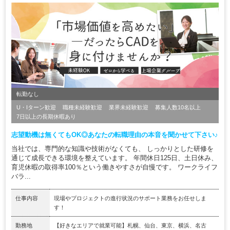
転勤なし
U・Iターン歓迎
職種未経験歓迎
業界未経験歓迎
募集人数10名以上
7日以上の長期休暇あり
志望動機は無くてもOK◎あなたの転職理由の本音を聞かせて下さい♪
当社では、専門的な知識や技術がなくても、 しっかりとした研修を
通じて成長できる環境を整えています。 年間休日125日、土日休み、
育児休暇の取得率100％という働きやすさが自慢です。 ワークライフ
バラ...
仕事内容
現場やプロジェクトの進行状況のサポート業務をお任せしま
す！
勤務地
【好きなエリアで就業可能】札幌、仙台、東京、横浜、名古