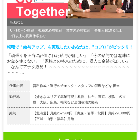
転勤なし
U・Iターン歓迎
職種未経験歓迎
業界未経験歓迎
募集人数10名以上
7日以上の長期休暇あり
転職で「給与アップ」を実現したいあなたは、”コプロ”がピッタリ！
「頑張りを正当に評価された給与がほしい」 「今の給与では趣味に
お金を使えない」 「家族との将来のために、収入に余裕がほしい」
…なんてアナタ必見！ ～～～～～～～～～～～～～～～～～～～～
～～～ ...
仕事内容
資料作成・進行のチェック・スタッフの管理などを 担当
勤務地
【好きなエリアで就業可能】札幌、仙台、東京、横浜、名古
屋、大阪、広島、福岡など全国各地の拠点
給与
【北海道】月給252,960円 【青森・岩手・秋田】月給226,000円
【宮城・山形・福島】月給...