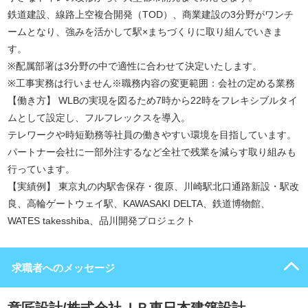
鉄道建設、線路上空複合開発（TOD）、商業建設の3分野がワンチ
ームとなり、強みを活かして駅×まちづくりに取り組んでいきま
す。
※配属部署は3分野の中で適性に合わせて決定いたします。
※工事実務は行いません※職務内容の変更範囲：会社の定める業務
【働き方】 WLBの実現を図るため7時から22時をフレキシブルタイ
ムとして設定し、フルフレックスを導入。
テレワークや時短勤務等社員の働きやすい環境を目指しています。
パートナー会社に一部外注するなど全社で残業を減らす取り組みも
行っています。
【実績例】 東京丸の内駅舎保存・復原、川崎駅北口通路新設・駅改
良、高輪ゲートウェイ駅、KAWASAKI DELTA、鉄道博物館、
WATES takesshiba、品川開発プロジェクト
求職者へのメッセージ