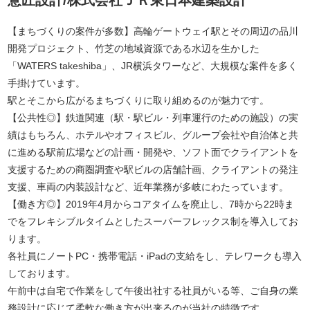
意匠設計/株式会社ＪＲ東日本建築設計
【まちづくりの案件が多数】高輪ゲートウェイ駅とその周辺の品川
開発プロジェクト、竹芝の地域資源である水辺を生かした
「WATERS takeshiba」、JR横浜タワーなど、大規模な案件を多く
手掛けています。
駅とそこから広がるまちづくりに取り組めるのが魅力です。
【公共性◎】鉄道関連（駅・駅ビル・列車運行のための施設）の実
績はもちろん、ホテルやオフィスビル、グループ会社や自治体と共
に進める駅前広場などの計画・開発や、ソフト面でクライアントを
支援するための商圏調査や駅ビルの店舗計画、クライアントの発注
支援、車両の内装設計など、近年業務が多岐にわたっています。
【働き方◎】2019年4月からコアタイムを廃止し、7時から22時ま
でをフレキシブルタイムとしたスーパーフレックス制を導入してお
ります。
各社員にノートPC・携帯電話・iPadの支給をし、テレワークも導入
しております。
午前中は自宅で作業をして午後出社する社員がいる等、ご自身の業
務設計に応じて柔軟な働き方が出来るのが当社の特徴です。