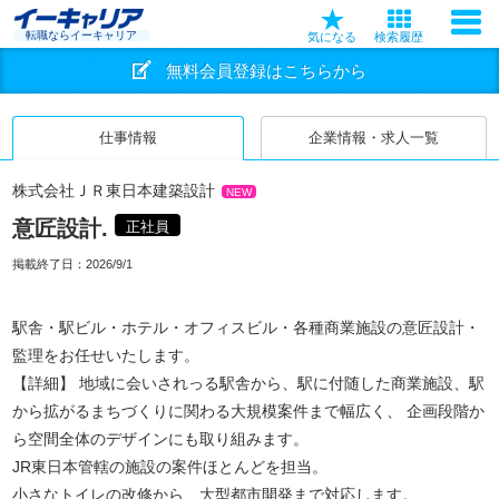
転職ならイーキャリア
気になる
検索履歴
無料会員登録はこちらから
仕事情報
企業情報・求人一覧
株式会社ＪＲ東日本建築設計
NEW
意匠設計.
正社員
掲載終了日：
2026/9/1
駅舎・駅ビル・ホテル・オフィスビル・各種商業施設の意匠設計・
監理をお任せいたします。
【詳細】 地域に会いされっる駅舎から、駅に付随した商業施設、駅
から拡がるまちづくりに関わる大規模案件まで幅広く、 企画段階か
ら空間全体のデザインにも取り組みます。
JR東日本管轄の施設の案件ほとんどを担当。
小さなトイレの改修から、大型都市開発まで対応します。