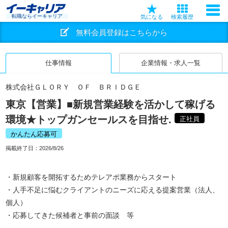
転職ならイーキャリア
気になる
検索履歴
無料会員登録はこちらから
仕事情報
企業情報・求人一覧
株式会社ＧＬＯＲＹ ＯＦ ＢＲＩＤＧＥ
東京【営業】■新規営業経験を活かして稼げる
環境★トップガンセールスを目指せ.
正社員
かんたん応募可
掲載終了日：
2026/8/26
・新規顧客を開拓するためテレアポ業務からスタート
・人手不足に悩むクライアントのニーズに応える提案営業（法人、
個人）
・応募してきた候補者と事前の面談 等