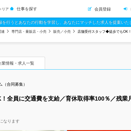
仕事を探す
会員登録
ャリア
録を行うとあなたの行動を学習し、あなたにマッチした求人を提案いた
関連
専門店・量販店・小売
販売／小売
店舗受付スタッフ◆徒歩でもOK！
企業情報・求人一覧
ム（合同募集）
！全員に交通費を支給／育休取得率100％／残業
になります