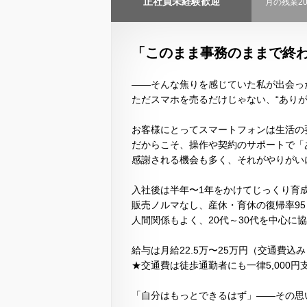
正社員未経験歓迎
月の残業2
「このまま事務のままで終
――そんな焦りを感じていた私が出会っ
ただスマホを売るだけじゃない、“ありが
お客様にとってスマートフォンは生活の
だからこそ、操作や契約のサポートで「
感謝される機会も多く、それがやりがい
入社後は半年〜1年をかけてじっくり育
販売ノルマなし、産休・育休の復帰率9
人間関係もよく、20代～30代を中心に
給与は月給22.5万〜25万円（交通費
★交通費は徒歩通勤者にも一律5,000円
「自分はもっとできるはず」――その思