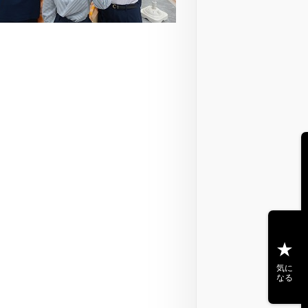
気に
なる