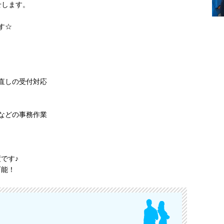
せします。
す☆
直しの受付対応
などの事務作業
です♪
可能！