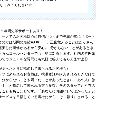
してみてください☆
〜1年間先輩サポートあり！
、一人でのお客様対応に自信がつくまで先輩が常にサポート
者の方は期間の短縮もOK！）。正直覚えることはたくさん
充実した研修があるから安心♪ 分からないことがあるとき
ちろんコールセンターでも丁寧に対応します。社内の雰囲気
のでカジュアルな質問にも気軽に答えてもらえますよ◎
があったときに指名して来られるお客様も♪
ップに来られるお客様は、携帯電話を購入されるときだけで
。分からないことや困ったことがあったときに「あの人に教
い！」と指名して来られる方も多数。そのスタッフが不在の
ることもあるほどです。「あなたにお願いしてよかった」と
サービスを目指している当社だからこそ、頼りにされること
！