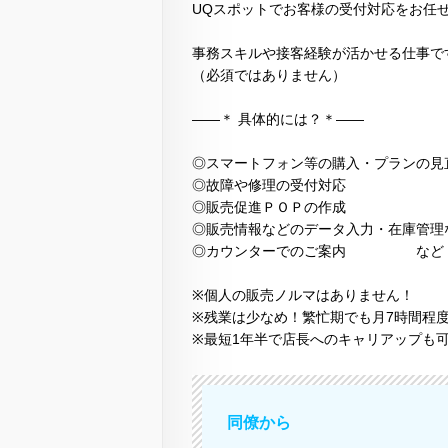
UQスポットでお客様の受付対応をお任
事務スキルや接客経験が活かせる仕事で
（必須ではありません）
――＊ 具体的には？＊――
◎スマートフォン等の購入・プランの見
◎故障や修理の受付対応
◎販売促進ＰＯＰの作成
◎販売情報などのデータ入力・在庫管理
◎カウンターでのご案内 など
※個人の販売ノルマはありません！
※残業は少なめ！繁忙期でも月7時間程度
※最短1年半で店長へのキャリアップも
同僚から