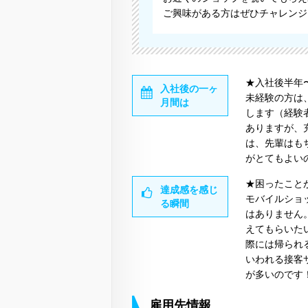
ご興味がある方はぜひチャレンジ
★入社後半年
入社後の一ヶ
未経験の方は
月間は
します（経験
ありますが、
は、先輩はも
がとてもよい
★困ったこと
達成感を感じ
モバイルショ
る瞬間
はありません
えてもらいた
際には帰られ
いわれる接客
が多いのです
雇用先情報