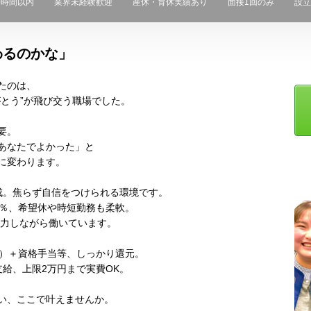
0時間以内
業界未経験歓迎
産休・育休実績あり
面接1回のみ
設立
わるのかな」
たのは、
とう”が飛び交う職場でした。
要。
あなたでよかった」と
に変わります。
成。焦らず自信をつけられる環境です。
5％、希望休や時短勤務も柔軟。
協力しながら働いています。
込み）＋資格手当等、しっかり還元。
支給、上限2万円まで実費OK。
い、ここで叶えませんか。