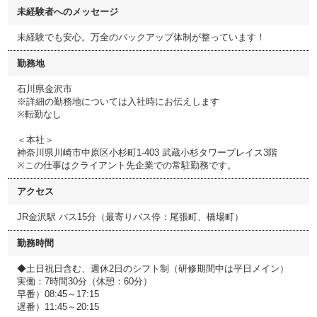
未経験者へのメッセージ
未経験でも安心。万全のバックアップ体制が整っています！
勤務地
石川県金沢市
※詳細の勤務地については入社時にお伝えします
※転勤なし
＜本社＞
神奈川県川崎市中原区小杉町1-403 武蔵小杉タワープレイス3階
※この仕事はクライアント先企業での常駐勤務です。
アクセス
JR金沢駅 バス15分（最寄りバス停：尾張町、橋場町）
勤務時間
◆土日祝日含む、週休2日のシフト制（研修期間中は平日メイン）
実働：7時間30分（休憩：60分）
早番）08:45～17:15
遅番）11:45～20:15