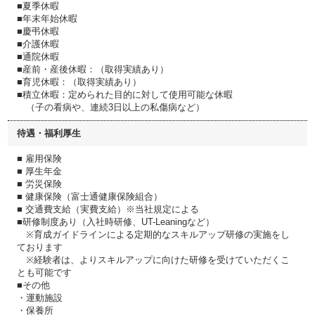
■夏季休暇
■年末年始休暇
■慶弔休暇
■介護休暇
■通院休暇
■産前・産後休暇：（取得実績あり）
■育児休暇：（取得実績あり）
■積立休暇：定められた目的に対して使用可能な休暇
（子の看病や、連続3日以上の私傷病など）
待遇・福利厚生
■ 雇用保険
■ 厚生年金
■ 労災保険
■ 健康保険（富士通健康保険組合）
■ 交通費支給（実費支給）※当社規定による
■研修制度あり（入社時研修、UT-Leaningなど）
※育成ガイドラインによる定期的なスキルアップ研修の実施をし
ております
※経験者は、よりスキルアップに向けた研修を受けていただくこ
とも可能です
■その他
・運動施設
・保養所