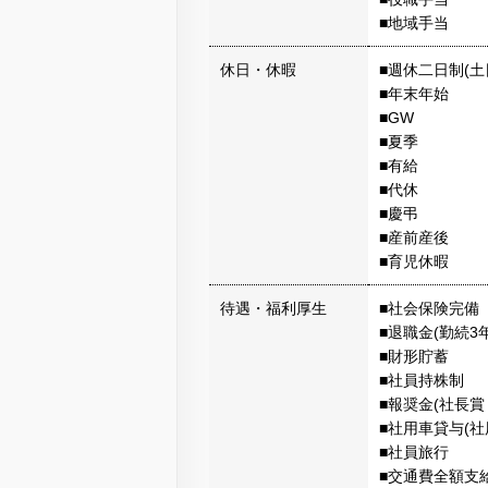
■地域手当
休日・休暇
■週休二日制(土
■年末年始
■GW
■夏季
■有給
■代休
■慶弔
■産前産後
■育児休暇
待遇・福利厚生
■社会保険完備
■退職金(勤続3
■財形貯蓄
■社員持株制
■報奨金(社長
■社用車貸与(社
■社員旅行
■交通費全額支