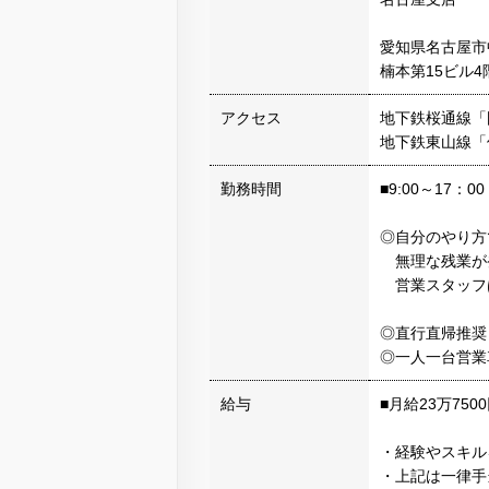
愛知県名古屋市
楠本第15ビル4
アクセス
地下鉄桜通線「
地下鉄東山線「
勤務時間
■9:00～17：00
◎自分のやり方
無理な残業が
営業スタッフは
◎直行直帰推奨
◎一人一台営業
給与
■月給23万750
・経験やスキル
・上記は一律手当