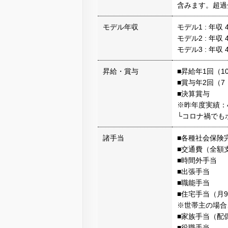
含みます。超過
モデル年収
モデル1 : 年収
モデル2 : 年収
モデル3 : 年収
昇給・賞与
■昇給年1回（1
■賞与年2回（7
■決算賞与
※昨年度実績：4
└コロナ禍でも
諸手当
■各種社会保険
■交通費（全額
■時間外手当
■出張手当
■職能手当
■住宅手当（月9
※世帯主の場合
■家族手当（配偶
■役職手当