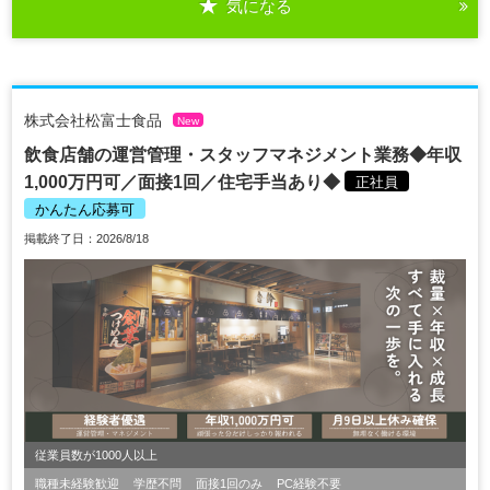
気になる
株式会社松富士食品
New
飲食店舗の運営管理・スタッフマネジメント業務◆年収
1,000万円可／面接1回／住宅手当あり◆
正社員
かんたん応募可
掲載終了日：2026/8/18
従業員数が1000人以上
職種未経験歓迎
学歴不問
面接1回のみ
PC経験不要