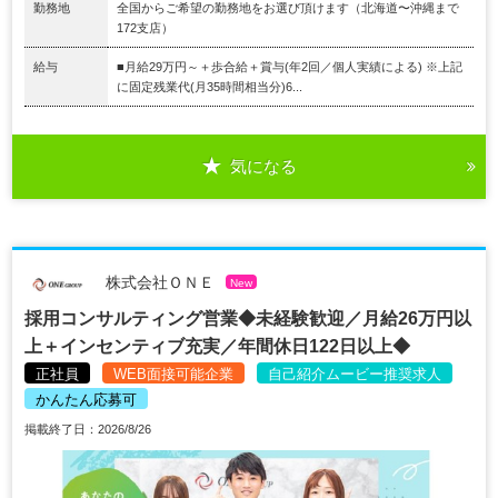
勤務地
全国からご希望の勤務地をお選び頂けます（北海道〜沖縄まで
172支店）
給与
■月給29万円～＋歩合給＋賞与(年2回／個人実績による) ※上記
に固定残業代(月35時間相当分)6...
気になる
株式会社ＯＮＥ
New
採用コンサルティング営業◆未経験歓迎／月給26万円以
上＋インセンティブ充実／年間休日122日以上◆
正社員
WEB面接可能企業
自己紹介ムービー推奨求人
かんたん応募可
掲載終了日：2026/8/26