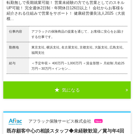
転勤無しで長期就業可能！ 営業未経験の方でも営業としてのスキル
UP可能！ 完全週休2日制・年間休日126日以上！ 会社からお客様を
紹介される仕組みで営業をサポート！ 健康経営優良法人2025（大規
模...
仕事内容
アフラックの保険商品の提案を通じて、お客様に安心をお届け
する仕事です。
勤務地
東京支社, 横浜支社, 名古屋支社, 京都支社, 大阪支社, 広島支社,
福岡支社
給与
＜予定年収＞ 400万円～1,000万円 ＜賃金形態＞ 月給制 月給25
万円～30万円＋インセン...
気になる
アフラック保険サービス株式会社
New
既存顧客中心の相談スタッフ◆未経験歓迎／賞与年4回