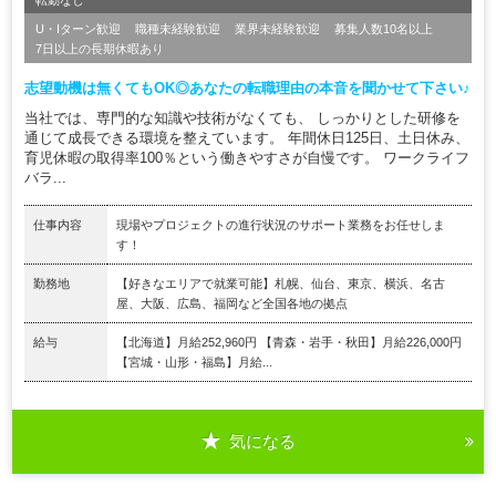
U・Iターン歓迎
職種未経験歓迎
業界未経験歓迎
募集人数10名以上
7日以上の長期休暇あり
志望動機は無くてもOK◎あなたの転職理由の本音を聞かせて下さい♪
当社では、専門的な知識や技術がなくても、 しっかりとした研修を
通じて成長できる環境を整えています。 年間休日125日、土日休み、
育児休暇の取得率100％という働きやすさが自慢です。 ワークライフ
バラ...
仕事内容
現場やプロジェクトの進行状況のサポート業務をお任せしま
す！
勤務地
【好きなエリアで就業可能】札幌、仙台、東京、横浜、名古
屋、大阪、広島、福岡など全国各地の拠点
給与
【北海道】月給252,960円 【青森・岩手・秋田】月給226,000円
【宮城・山形・福島】月給...
気になる