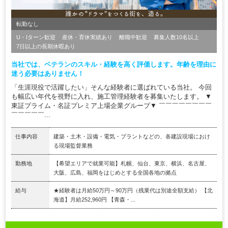
転勤なし
U・Iターン歓迎
産休・育休実績あり
離職中歓迎
募集人数10名以上
7日以上の長期休暇あり
当社では、ベテランのスキル・経験を高く評価します。年齢を理由に
迷う必要はありません！
「生涯現役で活躍したい」そんな経験者に選ばれている当社。 今回
も幅広い年代を視野に入れ、施工管理経験者を募集いたします。 ▼
東証プライム・名証プレミア上場企業グループ▼ ￣￣￣￣￣￣￣￣
￣￣￣￣￣...
仕事内容
建築・土木・設備・電気・プラントなどの、各建設現場におけ
る現場監督業務
勤務地
【希望エリアで就業可能】札幌、仙台、東京、横浜、名古屋、
大阪、広島、福岡をはじめとする全国各地の拠点
給与
★経験者は月給50万円～90万円（残業代は別途全額支給） 【北
海道】月給252,960円 【青森・...