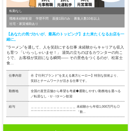
転勤なし
職種未経験歓迎
学歴不問
面接1回のみ
募集人数10名以上
社宅・家賃補助あり
【あなたの気づかいが、最高のトッピング】また来たくなるお店を一
緒に。
“ラーメン”を通して、人を笑顔にする仕事 未経験からキャリアも収入
も育つ 「いらっしゃいませ！」 湯気の立ちのぼるカウンターの向こ
うで、 お客様が笑顔になる瞬間―― その景色をつくるのが、松富士
食...
仕事内容
🍜【“行列ブランド”を支える裏方ヒーロー】特別な技術より、
笑顔とチームワークが活きる仕事です。
勤務地
全国の直営店舗から希望を考慮◆通勤しやすい勤務地を選べる
／転居なし・U・Iターン歓迎
給与
＿＿＿＿＿＿＿＿＿＿＿＿＿＿ 未経験から年収1,000万円も◎
￣￣￣￣￣￣￣￣￣￣￣￣￣￣ 「飲...