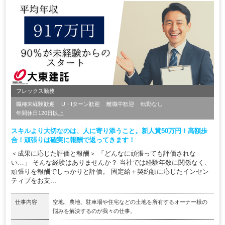
フレックス勤務
職種未経験歓迎
U・Iターン歓迎
離職中歓迎
転勤なし
年間休日120日以上
スキルより大切なのは、人に寄り添うこと。新人賞50万円！高額歩
合！頑張りは確実に報酬で返ってきます！
＜成果に応じた評価と報酬＞ 「どんなに頑張っても評価されな
い…」 そんな経験はありませんか？ 当社では経験年数に関係なく、
頑張りを報酬でしっかりと評価。 固定給＋契約額に応じたインセン
ティブをお支...
仕事内容
空地、農地、駐車場や住宅などの土地を所有するオーナー様の
悩みを解決するのが我々の仕事。