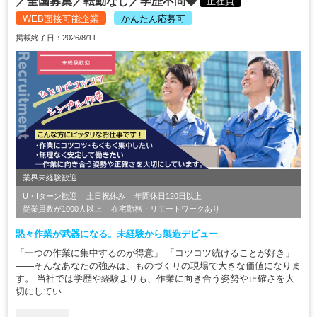
／全国募集／転勤なし／学歴不問◆
正社員
WEB面接可能企業
かんたん応募可
掲載終了日：2026/8/11
業界未経験歓迎
U・Iターン歓迎
土日祝休み
年間休日120日以上
従業員数が1000人以上
在宅勤務・リモートワークあり
黙々作業が武器になる。未経験から製造デビュー
「一つの作業に集中するのが得意」 「コツコツ続けることが好き」
――そんなあなたの強みは、ものづくりの現場で大きな価値になりま
す。 当社では学歴や経験よりも、作業に向き合う姿勢や正確さを大
切にしてい...