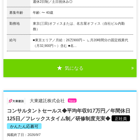
週休2日制／土日祝休み◎
募集年齢
年齢: 〜 40歳
勤務地
東京(三田)オフィスまたは、名古屋オフィス（自社ビル内勤
務）
給与
■東京エリア／月給：26万900円～ ∟月20時間分の固定残業代
（月32,900円～）含む ■名...
気になる
大東建託株式会社
New
コンサルタントセールス◆平均年収917万円／年間休日
125日／フレックスタイム制／研修制度充実◆
正社員
かんたん応募可
掲載終了日：2026/9/7