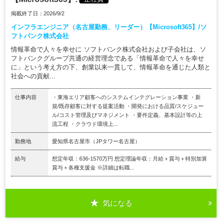
掲載終了日：2026/9/2
インフラエンジニア（名古屋勤務、リーダー）【Microsoft365】/ソ
フトバンク株式会社
情報革命で人々を幸せに ソフトバンク株式会社および子会社は、ソ
フトバンクグループ共通の経営理念である「情報革命で人々を幸せ
に」という考え方の下、創業以来一貫して、情報革命を通じた人類と
社会への貢献...
仕事内容
・東海エリア顧客へのシステムインテグレーション事業 ・新
規/既存顧客に対する提案活動 ・開発における品質/スケジュー
ル/コスト管理及びマネジメント ・要件定義、基本設計等の上
流工程 ・クラウド環境上...
勤務地
愛知県名古屋市（JPタワー名古屋）
給与
想定年収：636-1570万円 想定理論年収：月給＋賞与＋特別加算
賞与＋各種支援金 ※詳細は転職...
気になる