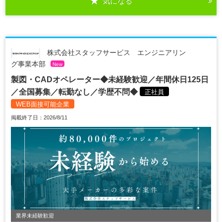
気になる
株式会社スタッフサービス エンジニアリン
グ事業本部
New
製図・CADオペレーター◆未経験歓迎／年間休日125日
／全国募集／転勤なし／学歴不問◆
正社員
WEB面接可能企業
掲載終了日：2026/8/11
業界未経験歓迎