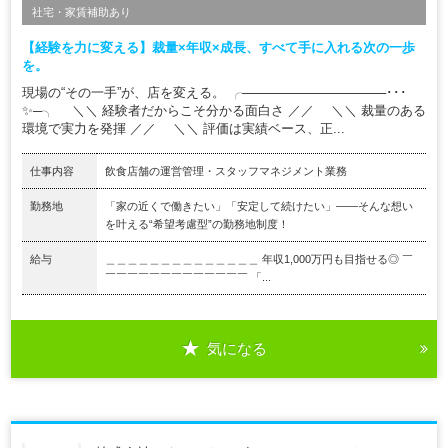
社宅・家賃補助あり
【経験を力に変える】裁量×年収×成長、すべて手に入れる次の一歩
を。
現場の“その一手”が、店を変える。 ╭────────────────･･･
✨─╮ ＼＼ 経験者だからこそ分かる面白さ ／／ ＼＼ 裁量のある
環境で実力を発揮 ／／ ＼＼ 評価は実績ベース、正...
仕事内容
飲食店舗の運営管理・スタッフマネジメント業務
勤務地
「家の近くで働きたい」「安定して続けたい」――そんな想い
を叶える“希望考慮型”の勤務地制度！
給与
＿＿＿＿＿＿＿＿＿＿＿＿＿＿ 年収1,000万円も目指せる◎ ￣
￣￣￣￣￣￣￣￣￣￣￣￣￣ 「...
気になる