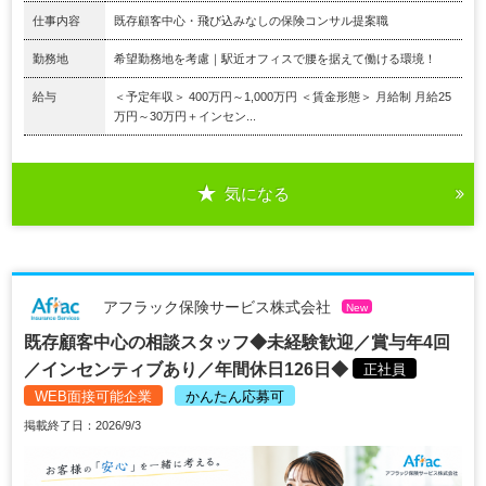
仕事内容
既存顧客中心・飛び込みなしの保険コンサル提案職
勤務地
希望勤務地を考慮｜駅近オフィスで腰を据えて働ける環境！
給与
＜予定年収＞ 400万円～1,000万円 ＜賃金形態＞ 月給制 月給25
万円～30万円＋インセン...
気になる
アフラック保険サービス株式会社
New
既存顧客中心の相談スタッフ◆未経験歓迎／賞与年4回
／インセンティブあり／年間休日126日◆
正社員
WEB面接可能企業
かんたん応募可
掲載終了日：2026/9/3