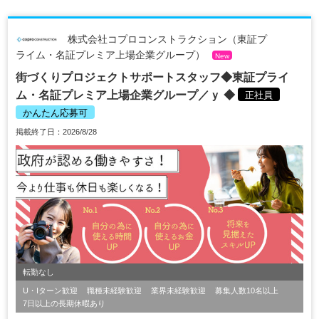
株式会社コプロコンストラクション（東証プ
ライム・名証プレミア上場企業グループ）
New
街づくりプロジェクトサポートスタッフ◆東証プライ
ム・名証プレミア上場企業グループ／ｙ ◆
正社員
かんたん応募可
掲載終了日：2026/8/28
転勤なし
U・Iターン歓迎
職種未経験歓迎
業界未経験歓迎
募集人数10名以上
7日以上の長期休暇あり