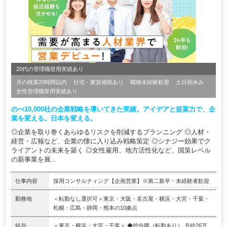
20代の管理職登用実績あり
月の残業20時間以内
社宅・家賃補助あり
職種未経験歓迎
土日祝休み
女性管理職登用実績あり
のべ10,000社の企業戦略を導いてきた実績。アイデアと提案力で、企
業を変える。日本を変える。
◎企業を取り巻くあらゆるリスクを削減するプランニング ◎人材・
経営・広報など、企業の懐に入り込み戦略策定 ◎シナジー効果でク
ライアントの未来を築く ◎女性雇用、地方活性化など、国策レベル
の新事業を展...
仕事内容
採用コンサルティング【企画営業】※第二新卒・未経験者歓迎
勤務地
＜転勤なし選択可＞東京・大阪・名古屋・横浜・大宮・千葉・
札幌・広島・静岡・熊本の10拠点
給与
＜東京・横浜・大宮・千葉＞ ◆総合職（転勤あり） 月給26万