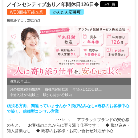
／インセンティブあり／年間休日126日◆
正社員
WEB面接可能企業
かんたん応募可
掲載終了日：2026/9/3
設立20年以上
月の残業20時間以内
職種未経験歓迎
年間休日120日以上
中途入社が5割以上
駅から徒歩5分以内
頑張る方向、間違っていませんか？飛び込みなし×既存のお客様中心
で築く、信頼型コンサル営業
╭────────────────･･･✨─╮ アフラックブランドの安心感
のもと、 お客様のこれからに寄り添う仕事です！ ◆ 飛び込み・
知人営業なし ◆ 既存のお客様・お問い合わせ対応が中心...