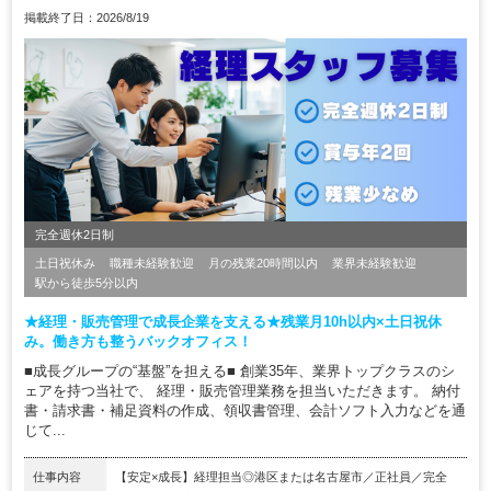
掲載終了日：2026/8/19
完全週休2日制
土日祝休み
職種未経験歓迎
月の残業20時間以内
業界未経験歓迎
駅から徒歩5分以内
★経理・販売管理で成長企業を支える★残業月10h以内×土日祝休
み。働き方も整うバックオフィス！
■成長グループの“基盤”を担える■ 創業35年、業界トップクラスのシ
ェアを持つ当社で、 経理・販売管理業務を担当いただきます。 納付
書・請求書・補足資料の作成、領収書管理、会計ソフト入力などを通
じて...
仕事内容
【安定×成長】経理担当◎港区または名古屋市／正社員／完全