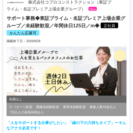
株式会社コプロコンストラクション（東証プ
ライム・名証プレミア上場企業グループ）
New
サポート事務◆東証プライム・名証プレミア上場企業グ
ループ／未経験歓迎／年間休日125日／m◆
正社員
かんたん応募可
掲載終了日：2026/8/28
転勤なし
U・Iターン歓迎
職種未経験歓迎
業界未経験歓迎
募集人数10名以上
7日以上の長期休暇あり
「人をサポートする仕事がしたい」「縁の下の力持ちタイプ」ーそん
なアナタ必見です！