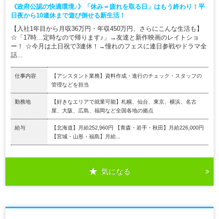
《政府公認の快適環境♪》「休み＝疲れを取る日」はもう終わり！平
日夜から10連休まで遊び倒せる新生活！
【入社1年目から月収36万円・年収450万円、さらにこんな生活も】
☆「17時…定時なので帰ります♪」→友達と新作映画のレイトショ
ー！ ☆今月は土日祝で3連休！→憧れのフェスに連日参戦やドラマ全
話...
仕事内容
【アシスタント業務】資料作成・進行のチェック・スタッフの
管理などを担当
勤務地
【好きなエリアで就業可能】札幌、仙台、東京、横浜、名古
屋、大阪、広島、福岡など全国各地の拠点
給与
【北海道】月給252,960円 【青森・岩手・秋田】月給226,000円
【宮城・山形・福島】月給...
気になる