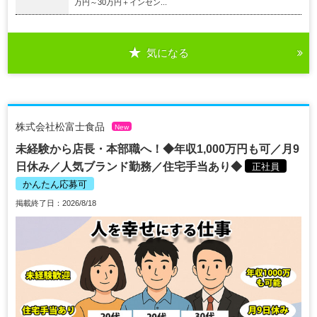
万円～30万円＋インセン...
気になる
株式会社松富士食品
New
未経験から店長・本部職へ！◆年収1,000万円も可／月9
日休み／人気ブランド勤務／住宅手当あり◆
正社員
かんたん応募可
掲載終了日：2026/8/18