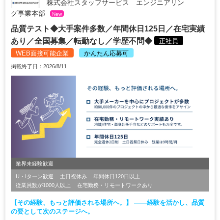
株式会社スタッフサービス エンジニアリン
グ事業本部
New
品質テスト◆大手案件多数／年間休日125日／在宅実績
あり／全国募集／転勤なし／学歴不問◆
正社員
WEB面接可能企業
かんたん応募可
掲載終了日：2026/8/11
業界未経験歓迎
U・Iターン歓迎
土日祝休み
年間休日120日以上
従業員数が1000人以上
在宅勤務・リモートワークあり
【その経験、もっと評価される場所へ。】 ――経験を活かし、品質
の要として次のステージへ。