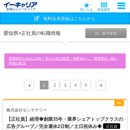
転職ならイーキャリア
気になる
検索履歴
無料会員登録はこちらから
愛知県×正社員の転職情報
条件変更
普通免許があればOK！安心の独立開業／再配達なし／業務委託／軽い
荷物の配達
前の
1
30
2
件
3
4
5
次の
30
PR
株式会社センテナリー
【正社員】経理◆創業35年・業界シェアトップクラスの
広告グループ／完全週休2日制／土日祝休み◆
正社員