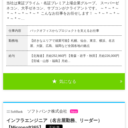
当社は東証プライム・名証プレミア上場企業グループ。 スーパーゼ
ネコン、大手ゼネコン、サブコンがクライアントです。 ～＊～＊～
＊～＊～＊～＊～＊ こんなお仕事をお任せします！ ～＊～＊～＊～
＊～＊～...
仕事内容
バックオフィスからプロジェクトを支えるお仕事
勤務地
【好きなエリアで就業可能】札幌、仙台、東京、横浜、名古
屋、大阪、広島、福岡など全国各地の拠点
給与
【北海道】月給252,960円 【青森・岩手・秋田】月給226,000円
【宮城・山形・福島】月給...
気になる
ソフトバンク株式会社
New
インフラエンジニア（名古屋勤務、リーダー）
【Microsoft365】.
正社員