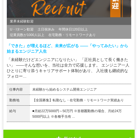
業界未経験歓迎
U・Iターン歓迎
土日祝休み
年間休日120日以上
従業員数が1000人以上
在宅勤務・リモートワークあり
「できた」が増えるほど、未来が広がる ――「やってみたい」から
始まるエンジニア人生
「未経験だけどエンジニアになりたい」 「正社員として長く働きた
い」 ――そんな想いを、当社は全力で応援します。 エンジニア一人
ひとりに寄り添うキャリアサポート体制があり、 入社後も継続的な
フォロー...
仕事内容
未経験から始めるシステム開発エンジニア
勤務地
【全国募集】転勤なし・在宅勤務・リモートワーク実績あり
給与
■月給22万5000円～50万円 ※首都圏勤務の場合、月給24万
5000円以上 ※各種手当有 ...