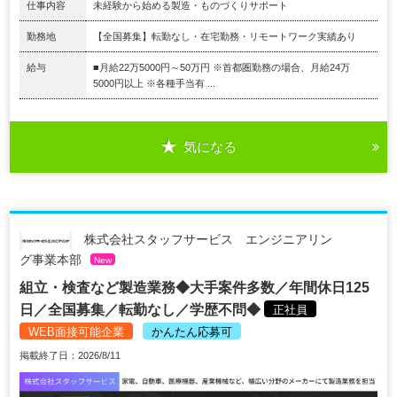
仕事内容
未経験から始める製造・ものづくりサポート
勤務地
【全国募集】転勤なし・在宅勤務・リモートワーク実績あり
給与
■月給22万5000円～50万円 ※首都圏勤務の場合、月給24万
5000円以上 ※各種手当有 ...
気になる
株式会社スタッフサービス エンジニアリン
グ事業本部
New
組立・検査など製造業務◆大手案件多数／年間休日125
日／全国募集／転勤なし／学歴不問◆
正社員
WEB面接可能企業
かんたん応募可
掲載終了日：2026/8/11