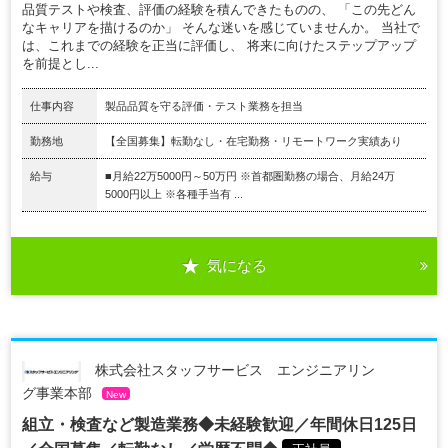
品質テストや検査、評価の経験を積んできたものの、 「この先どん
なキャリアを描けるのか」 そんな迷いを感じていませんか。 当社で
は、これまでの経験を正当に評価し、 将来に向けたステップアップ
を前提とし...
仕事内容
製品品質を守る評価・テスト業務を担当
勤務地
【全国募集】転勤なし・在宅勤務・リモートワーク実績あり
給与
■月給22万5000円～50万円 ※首都圏勤務の場合、月給24万
5000円以上 ※各種手当有 ...
気になる
株式会社スタッフサービス エンジニアリン
グ事業本部
New
組立・検査など製造業務◆未経験歓迎／年間休日125日