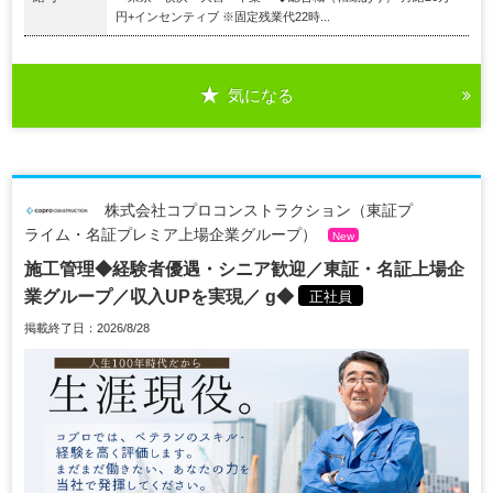
円+インセンティブ ※固定残業代22時...
気になる
株式会社コプロコンストラクション（東証プ
ライム・名証プレミア上場企業グループ）
New
施工管理◆経験者優遇・シニア歓迎／東証・名証上場企
業グループ／収入UPを実現／ g◆
正社員
掲載終了日：2026/8/28