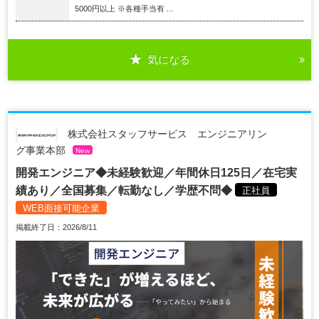
5000円以上 ※各種手当有 ...
気になる
株式会社スタッフサービス エンジニアリン
グ事業本部
New
開発エンジニア◆未経験歓迎／年間休日125日／在宅実
績あり／全国募集／転勤なし／学歴不問◆
正社員
WEB面接可能企業
掲載終了日：2026/8/11