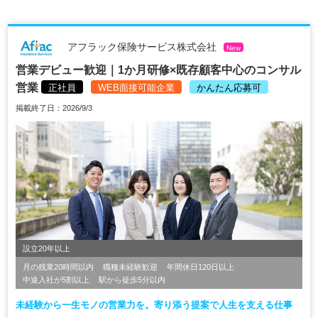
アフラック保険サービス株式会社
New
営業デビュー歓迎｜1か月研修×既存顧客中心のコンサル
営業
正社員
WEB面接可能企業
かんたん応募可
掲載終了日：2026/9/3
設立20年以上
月の残業20時間以内
職種未経験歓迎
年間休日120日以上
中途入社が5割以上
駅から徒歩5分以内
未経験から一生モノの営業力を。寄り添う提案で人生を支える仕事