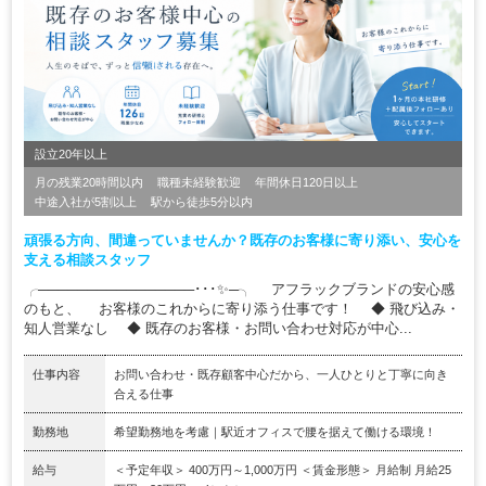
設立20年以上
月の残業20時間以内
職種未経験歓迎
年間休日120日以上
中途入社が5割以上
駅から徒歩5分以内
頑張る方向、間違っていませんか？既存のお客様に寄り添い、安心を
支える相談スタッフ
╭────────────────･･･✨─╮ アフラックブランドの安心感
のもと、 お客様のこれからに寄り添う仕事です！ ◆ 飛び込み・
知人営業なし ◆ 既存のお客様・お問い合わせ対応が中心...
仕事内容
お問い合わせ・既存顧客中心だから、一人ひとりと丁寧に向き
合える仕事
勤務地
希望勤務地を考慮｜駅近オフィスで腰を据えて働ける環境！
給与
＜予定年収＞ 400万円～1,000万円 ＜賃金形態＞ 月給制 月給25