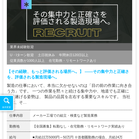
業界未経験歓迎
U・Iターン歓迎
土日祝休み
年間休日120日以上
従業員数が1000人以上
在宅勤務・リモートワークあり
【その経験、もっと評価される場所へ。】 ――その集中力と正確さ
を、評価される製造現場へ。
製造の仕事において、本当に欠かせないのは「目の前の作業に向き合
う力」です。 一つの作業を黙々と続ける集中力や、地道でも正確に
やり遂げる姿勢は、 製品の品質を左右する重要なスキルです。 当社
では、そ...
条件変更
仕事内容
メーカー工場での組立・検査など製造業務
勤務地
【全国募集】転勤なし・在宅勤務・リモートワーク実績あり
給与
■月給22万5000円～50万円 ※首都圏勤務の場合、月給24万