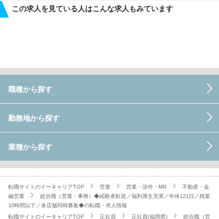
この求人を見ている人はこんな求人もみています
職種から探す
勤務地から探す
業種から探す
転職サイトのイーキャリアTOP
営業
営業・渉外・MR
不動産・金
融営業
総合職（営業・事務）◆経験者歓迎／福利厚生充実／年休121日／残業
10時間以下／各店舗同時募集◆の転職・求人情報
転職サイトのイーキャリアTOP
正社員
正社員(福岡県)
総合職（営