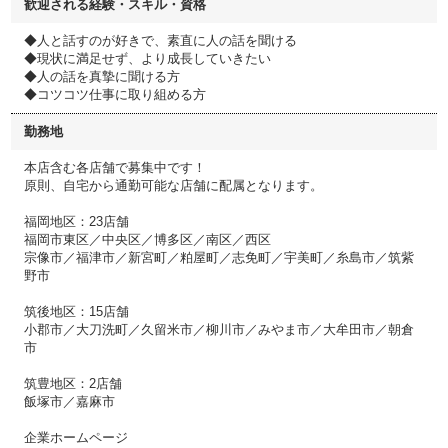
歓迎される経験・スキル・資格
◆人と話すのが好きで、素直に人の話を聞ける
◆現状に満足せず、より成長していきたい
◆人の話を真摯に聞ける方
◆コツコツ仕事に取り組める方
勤務地
本店含む各店舗で募集中です！
原則、自宅から通勤可能な店舗に配属となります。
福岡地区：23店舗
福岡市東区／中央区／博多区／南区／西区
宗像市／福津市／新宮町／粕屋町／志免町／宇美町／糸島市／筑紫
野市
筑後地区：15店舗
小郡市／大刀洗町／久留米市／柳川市／みやま市／大牟田市／朝倉
市
筑豊地区：2店舗
飯塚市／嘉麻市
企業ホームページ