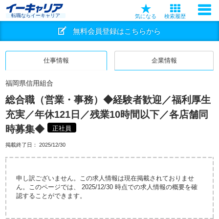
転職ならイーキャリア
気になる
検索履歴
無料会員登録はこちらから
仕事情報
企業情報
福岡県信用組合
総合職（営業・事務）◆経験者歓迎／福利厚生
充実／年休121日／残業10時間以下／各店舗同
時募集◆
正社員
掲載終了日：
2025/12/30
申し訳ございません。この求人情報は現在掲載されておりませ
ん。このページでは、 2025/12/30 時点での求人情報の概要を確
認することができます。