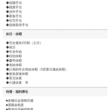
◆役職手当
◆残業手当
◆渉外手当
◆家族手当
◆住宅手当
◆資格取得手当
休日・休暇
◆完全週休2日制（土日）
◆祝日
◆年末年始
◆特別休暇
◆慶弔休暇
◆有給休暇
◆計画的年次有給休暇（5営業日連続休暇）
◆産前産後休暇
◆育児休業
◆介護休業 等
待遇・福利厚生
■各種社会保険完備
■退職金制度
■職員住宅融資制度