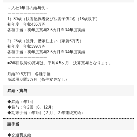
～入社1年目の給与例～
ーーーーーーーーーー
1）30歳（扶養配偶者及び扶養子供2名（18歳以下）
初年度 年収435万円
各種手当＋初年度賞与3.5カ月※R4年度実績
2）25歳（独身、借家住まい（家賃6万円）
初年度 年収399万円
各種手当＋初年度賞与3.5カ月※R4年度実績
ーーーーーーーーーー
■2年目以降の賞与は、平均4.5ヶ月＋決算賞与となります。
月給20.5万円＋各種手当
※試用期間3カ月（条件変更なし）
昇給・賞与
◆昇給：年1回
◆賞与：年2回（6、12月）
◆期末手当：年1回（３月、３年連続支給）
諸手当
◆交通費支給