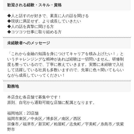
歓迎される経験・スキル・資格
◆人と話すのが好きで、素直に人の話を聞ける
◆現状に満足せず、より成長していきたい
◆人の話を真摯に聞ける方
◆コツコツ仕事に取り組める方
未経験者へのメッセージ
「これから金融の知識を身につけてキャリアを積み上げたい！」と
いうチャレンジングな精神があれば経験は一切問いません。研修制
度も整っているので、丁寧に教えていきます。実際に未経験で入社
して活躍している社員も多数いますので、先輩に色々聞いてもらい
ながら成長していってください！
勤務地
本店含む各店舗で募集中です！
原則、自宅から通勤可能な店舗に配属となります。
福岡地区：23店舗
福岡市東区／中央区／博多区／南区／西区
宗像市／福津市／新宮町／粕屋町／志免町／宇美町／糸島市／筑紫
野市