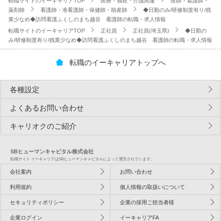
転職サイトのイーキャリアTOP
医療・福祉・介護関連
医師・看護師・
薬剤師
看護師・准看護師・保健師・助産師
◆日勤のみ/研修制度有り/残
業少なめ◆訪問看護ふくしのまち越谷 看護師の転職・求人情報
転職サイトのイーキャリアTOP
正社員
正社員(埼玉県)
◆日勤の
み/研修制度有り/残業少なめ◆訪問看護ふくしのまち越谷 看護師の転職・求人情報
転職のイーキャリアトップへ
各種設定
よくあるお問い合わせ
キャリオクのご紹介
SBヒューマンキャピタル株式会社
転職サイト イーキャリアはSBヒューマンキャピタルによって運営されています。
会社案内
お問い合わせ
利用規約
個人情報の取扱いについて
セキュリティポリシー
企業の採用ご担当者様
企業ログイン
イーキャリアFA