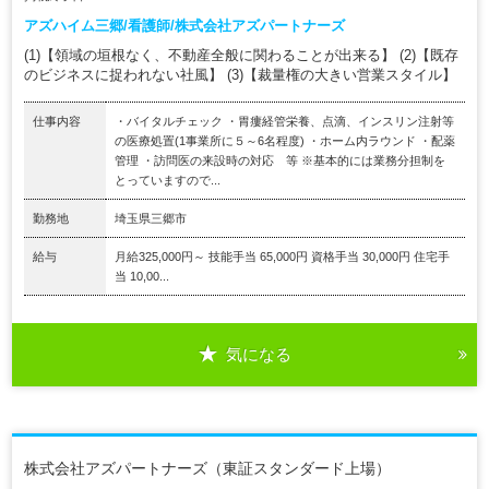
アズハイム三郷/看護師/株式会社アズパートナーズ
(1)【領域の垣根なく、不動産全般に関わることが出来る】 (2)【既存
のビジネスに捉われない社風】 (3)【裁量権の大きい営業スタイル】
仕事内容
・バイタルチェック ・胃瘻経管栄養、点滴、インスリン注射等
の医療処置(1事業所に５～6名程度) ・ホーム内ラウンド ・配薬
管理 ・訪問医の来設時の対応 等 ※基本的には業務分担制を
とっていますので...
勤務地
埼玉県三郷市
給与
月給325,000円～ 技能手当 65,000円 資格手当 30,000円 住宅手
当 10,00...
気になる
株式会社アズパートナーズ（東証スタンダード上場）