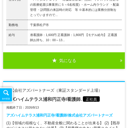
の医療処置(1事業所に５～6名程度) ・ホーム内ラウンド ・配薬
管理 ・訪問医の来設時の対応 等 ※基本的には業務分担制を
とっていますので...
勤務地
千葉県松戸市
給与
准看護師：1,600円 正看護師：1,800円 【モデル給与】 正看護
師お持ち、10：00～13...
気になる
株式会社アズパートナーズ（東証スタンダード上場）
アズハイムテラス浦和円正寺/看護師.
正社員
条件変更
掲載終了日：2026/8/13
アズハイムテラス浦和円正寺/看護師/株式会社アズパートナーズ
(1)【領域の垣根なく、不動産全般に関わることが出来る】 (2)【既存