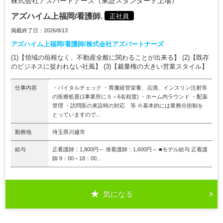
株式会社アズパートナーズ（東証スタンダード上場）
アズハイム上福岡/看護師.
正社員
掲載終了日：2026/8/13
アズハイム上福岡/看護師/株式会社アズパートナーズ
(1)【領域の垣根なく、不動産全般に関わることが出来る】 (2)【既存
のビジネスに捉われない社風】 (3)【裁量権の大きい営業スタイル】
仕事内容
・バイタルチェック ・胃瘻経管栄養、点滴、インスリン注射等
の医療処置(1事業所に５～6名程度) ・ホーム内ラウンド ・配薬
管理 ・訪問医の来設時の対応 等 ※基本的には業務分担制を
とっていますので...
勤務地
埼玉県川越市
給与
正看護師：1,800円～ 准看護師：1,600円～ ■モデル給与 正看護
師 9：00～18：00...
気になる