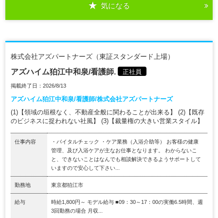
気になる
株式会社アズパートナーズ（東証スタンダード上場）
アズハイム狛江中和泉/看護師.
正社員
掲載終了日：2026/8/13
アズハイム狛江中和泉/看護師/株式会社アズパートナーズ
(1)【領域の垣根なく、不動産全般に関わることが出来る】 (2)【既存
のビジネスに捉われない社風】 (3)【裁量権の大きい営業スタイル】
仕事内容
・バイタルチェック ・ケア業務（入浴介助等） お客様の健康
管理、及び入浴ケアが主なお仕事となります。 わからないこ
と、できないことはなんでも相談解決できるようサポートして
いますので安心して下さい...
勤務地
東京都狛江市
給与
時給1,800円～ モデル給与 ■09：30～17：00の実働6.5時間、週
3回勤務の場合 月収...