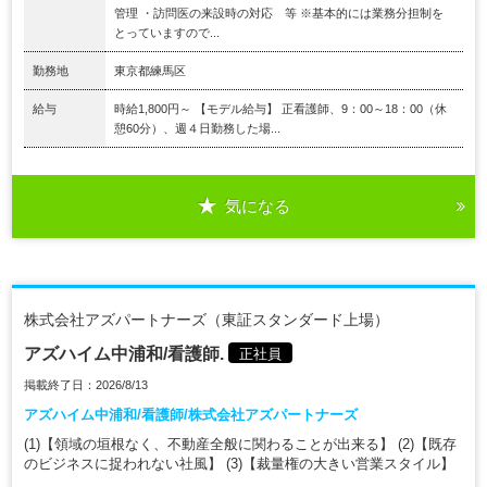
管理 ・訪問医の来設時の対応 等 ※基本的には業務分担制を
とっていますので...
勤務地
東京都練馬区
給与
時給1,800円～ 【モデル給与】 正看護師、9：00～18：00（休
憩60分）、週４日勤務した場...
気になる
株式会社アズパートナーズ（東証スタンダード上場）
アズハイム中浦和/看護師.
正社員
掲載終了日：2026/8/13
アズハイム中浦和/看護師/株式会社アズパートナーズ
(1)【領域の垣根なく、不動産全般に関わることが出来る】 (2)【既存
のビジネスに捉われない社風】 (3)【裁量権の大きい営業スタイル】