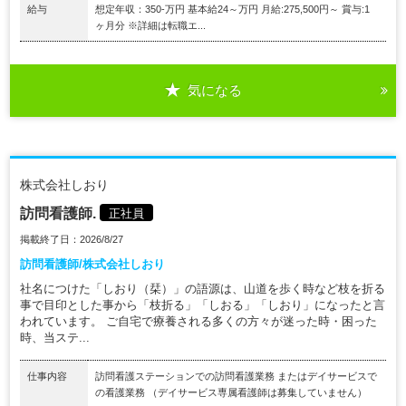
給与
想定年収：350-万円 基本給24～万円 月給:275,500円～ 賞与:1
ヶ月分 ※詳細は転職エ...
気になる
株式会社しおり
訪問看護師.
正社員
掲載終了日：2026/8/27
訪問看護師/株式会社しおり
社名につけた「しおり（栞）」の語源は、山道を歩く時など枝を折る
事で目印とした事から「枝折る」「しおる」「しおり」になったと言
われています。 ご自宅で療養される多くの方々が迷った時・困った
時、当ステ...
仕事内容
訪問看護ステーションでの訪問看護業務 またはデイサービスで
の看護業務 （デイサービス専属看護師は募集していません）