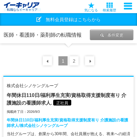
転職ならイーキャリア
気になる
検索履歴
無料会員登録はこちらから
医師・看護師・薬剤師の転職情報
条件変更
前の
1
30
2
件
次の
30
件
株式会社シノケングループ
年間休日110日/福利厚生充実/資格取得支援制度有り 介
護施設の看護師求人.
正社員
掲載終了日：2026/9/3
年間休日110日/福利厚生充実/資格取得支援制度有り 介護施設の看護
師求人/株式会社シノケングループ
当社グループは、創業から30年間、会社員層が抱える、将来への経済