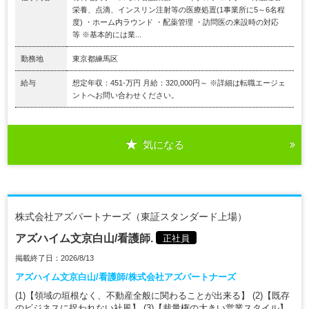
栄養、点滴、インスリン注射等の医療処置(1事業所に5～6名程
度) ・ホーム内ラウンド ・配薬管理 ・訪問医の来設時の対応
等 ※基本的には業...
勤務地
東京都練馬区
給与
想定年収：451-万円 月給：320,000円～ ※詳細は転職エージェ
ントへお問い合わせください。
気になる
株式会社アズパートナーズ（東証スタンダード上場）
アズハイム文京白山/看護師.
正社員
掲載終了日：2026/8/13
アズハイム文京白山/看護師/株式会社アズパートナーズ
(1)【領域の垣根なく、不動産全般に関わることが出来る】 (2)【既存
のビジネスに捉われない社風】 (3)【裁量権の大きい営業スタイル】