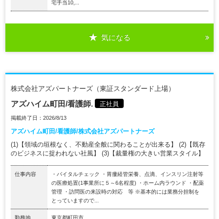
宅手当10,...
気になる
株式会社アズパートナーズ（東証スタンダード上場）
アズハイム町田/看護師.
正社員
掲載終了日：2026/8/13
アズハイム町田/看護師/株式会社アズパートナーズ
(1)【領域の垣根なく、不動産全般に関わることが出来る】 (2)【既存
のビジネスに捉われない社風】 (3)【裁量権の大きい営業スタイル】
仕事内容
・バイタルチェック ・胃瘻経管栄養、点滴、インスリン注射等
の医療処置(1事業所に５～6名程度) ・ホーム内ラウンド ・配薬
管理 ・訪問医の来設時の対応 等 ※基本的には業務分担制を
とっていますので...
勤務地
東京都町田市