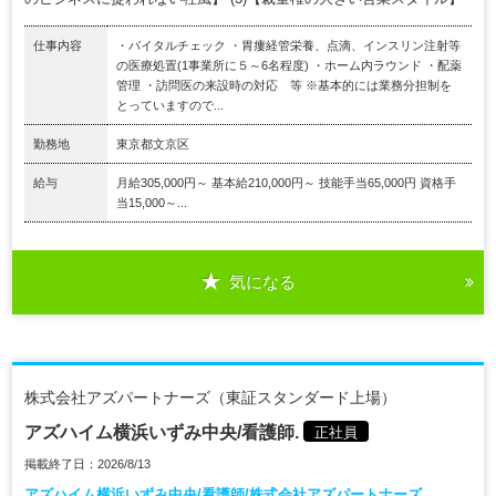
仕事内容
・バイタルチェック ・胃瘻経管栄養、点滴、インスリン注射等
の医療処置(1事業所に５～6名程度) ・ホーム内ラウンド ・配薬
管理 ・訪問医の来設時の対応 等 ※基本的には業務分担制を
とっていますので...
勤務地
東京都文京区
給与
月給305,000円～ 基本給210,000円～ 技能手当65,000円 資格手
当15,000～...
気になる
株式会社アズパートナーズ（東証スタンダード上場）
アズハイム横浜いずみ中央/看護師.
正社員
掲載終了日：2026/8/13
アズハイム横浜いずみ中央/看護師/株式会社アズパートナーズ