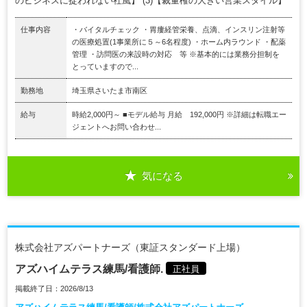
のビジネスに捉われない社風】 (3)【裁量権の大きい営業スタイル】
仕事内容
・バイタルチェック ・胃瘻経管栄養、点滴、インスリン注射等
の医療処置(1事業所に５～6名程度) ・ホーム内ラウンド ・配薬
管理 ・訪問医の来設時の対応 等 ※基本的には業務分担制を
とっていますので...
勤務地
埼玉県さいたま市南区
給与
時給2,000円～ ■モデル給与 月給 192,000円 ※詳細は転職エー
ジェントへお問い合わせ...
気になる
株式会社アズパートナーズ（東証スタンダード上場）
アズハイムテラス練馬/看護師.
正社員
掲載終了日：2026/8/13