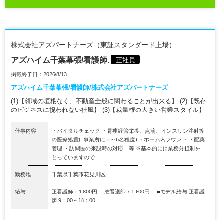
株式会社アズパートナーズ（東証スタンダード上場）
アズハイム千葉幕張/看護師.
正社員
掲載終了日：2026/8/13
アズハイム千葉幕張/看護師/株式会社アズパートナーズ
(1)【領域の垣根なく、不動産全般に関わることが出来る】 (2)【既存
のビジネスに捉われない社風】 (3)【裁量権の大きい営業スタイル】
仕事内容
・バイタルチェック ・胃瘻経管栄養、点滴、インスリン注射等
の医療処置(1事業所に５～6名程度) ・ホーム内ラウンド ・配薬
管理 ・訪問医の来設時の対応 等 ※基本的には業務分担制を
とっていますので...
勤務地
千葉県千葉市花見川区
給与
正看護師：1,800円～ 准看護師：1,600円～ ■モデル給与 正看護
師 9：00～18：00...