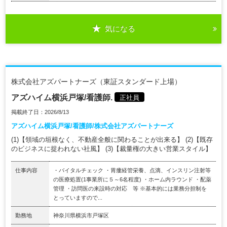
気になる
株式会社アズパートナーズ（東証スタンダード上場）
アズハイム横浜戸塚/看護師.
正社員
掲載終了日：2026/8/13
アズハイム横浜戸塚/看護師/株式会社アズパートナーズ
(1)【領域の垣根なく、不動産全般に関わることが出来る】 (2)【既存
のビジネスに捉われない社風】 (3)【裁量権の大きい営業スタイル】
仕事内容
・バイタルチェック ・胃瘻経管栄養、点滴、インスリン注射等
の医療処置(1事業所に５～6名程度) ・ホーム内ラウンド ・配薬
管理 ・訪問医の来設時の対応 等 ※基本的には業務分担制を
とっていますので...
勤務地
神奈川県横浜市戸塚区