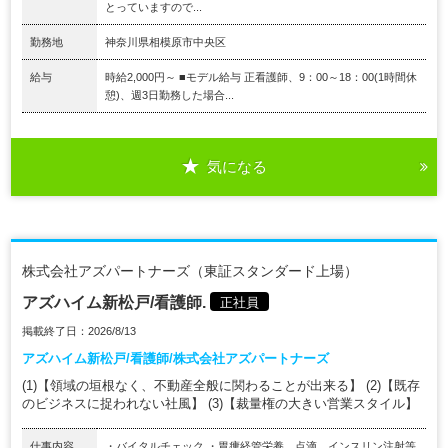
とっていますので...
勤務地
神奈川県相模原市中央区
給与
時給2,000円～ ■モデル給与 正看護師、9：00～18：00(1時間休
憩)、週3日勤務した場合...
気になる
株式会社アズパートナーズ（東証スタンダード上場）
アズハイム新松戸/看護師.
正社員
掲載終了日：2026/8/13
アズハイム新松戸/看護師/株式会社アズパートナーズ
(1)【領域の垣根なく、不動産全般に関わることが出来る】 (2)【既存
のビジネスに捉われない社風】 (3)【裁量権の大きい営業スタイル】
仕事内容
・バイタルチェック ・胃瘻経管栄養、点滴、インスリン注射等