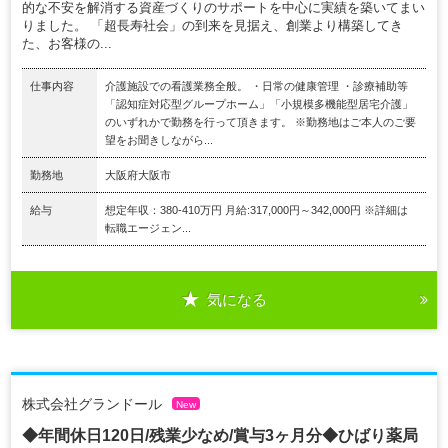
的な不安を解消する資産づくりのサポートを中心に実績を築いてまい
りました。 「超長寿社会」の到来を見据え、創業より構築してき
た、お客様の...
仕事内容
介護施設での看護業務全般。 ・日常の健康管理 ・診療補助等
「認知症対応型グループホーム」「小規模多機能型居宅介護」
のいずれかで勤務を行って頂きます。 ※勤務地はご本人のご要
望をお聞きしながら...
勤務地
大阪府大阪市
給与
想定年収：380-410万円 月給:317,000円～342,000円 ※詳細は
転職エージェン...
気になる
株式会社グランドール
New
◆年間休日120日/残業少なめ/賞与3ヶ月分◆ひばり薬局