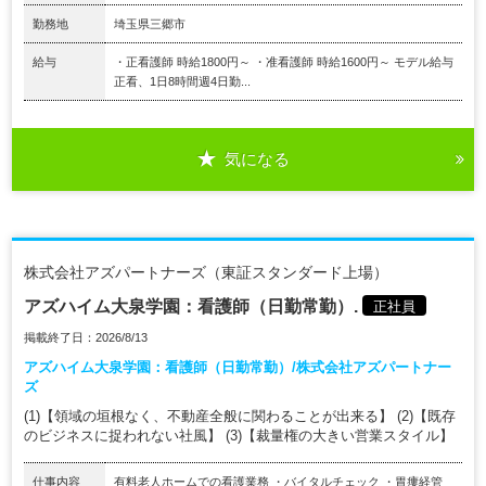
勤務地
埼玉県三郷市
給与
・正看護師 時給1800円～ ・准看護師 時給1600円～ モデル給与
正看、1日8時間週4日勤...
気になる
株式会社アズパートナーズ（東証スタンダード上場）
アズハイム大泉学園：看護師（日勤常勤）.
正社員
掲載終了日：2026/8/13
アズハイム大泉学園：看護師（日勤常勤）/株式会社アズパートナー
ズ
(1)【領域の垣根なく、不動産全般に関わることが出来る】 (2)【既存
のビジネスに捉われない社風】 (3)【裁量権の大きい営業スタイル】
仕事内容
有料老人ホームでの看護業務 ・バイタルチェック ・胃瘻経管