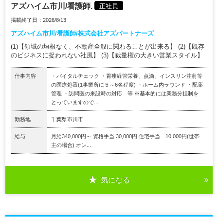
アズハイム市川/看護師.
正社員
掲載終了日：2026/8/13
アズハイム市川/看護師/株式会社アズパートナーズ
(1)【領域の垣根なく、不動産全般に関わることが出来る】 (2)【既存
のビジネスに捉われない社風】 (3)【裁量権の大きい営業スタイル】
仕事内容
・バイタルチェック ・胃瘻経管栄養、点滴、インスリン注射等
の医療処置(1事業所に５～6名程度) ・ホーム内ラウンド ・配薬
管理 ・訪問医の来設時の対応 等 ※基本的には業務分担制を
とっていますので...
勤務地
千葉県市川市
給与
月給340,000円～ 資格手当 30,000円 住宅手当 10,000円(世帯
主の場合) オン...
気になる