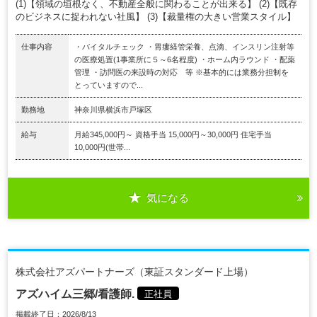
(1)【領域の垣根なく、不動産全般に関わることが出来る】 (2)【既存
のビジネスに捉われない社風】 (3)【裁量権の大きい営業スタイル】
仕事内容
・バイタルチェック ・胃瘻経管栄養、点滴、インスリン注射等
の医療処置(1事業所に５～6名程度) ・ホーム内ラウンド ・配薬
管理 ・訪問医の来設時の対応 等 ※基本的には業務分担制を
とっていますので...
勤務地
神奈川県横浜市戸塚区
給与
月給345,000円～ 資格手当 15,000円～30,000円 住宅手当
10,000円(世帯...
気になる
株式会社アズパートナーズ（東証スタンダード上場）
アズハイム三郷/看護師.
正社員
掲載終了日：2026/8/13