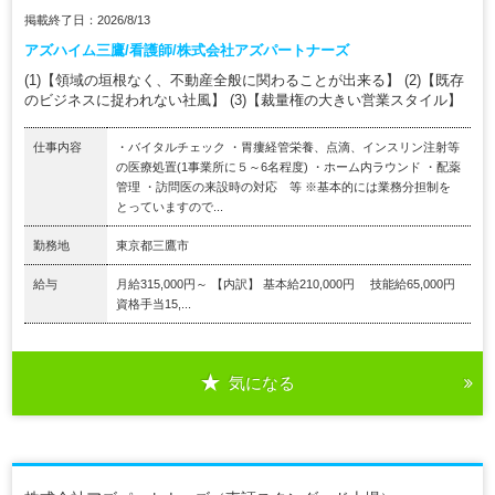
掲載終了日：2026/8/13
アズハイム三鷹/看護師/株式会社アズパートナーズ
(1)【領域の垣根なく、不動産全般に関わることが出来る】 (2)【既存
のビジネスに捉われない社風】 (3)【裁量権の大きい営業スタイル】
仕事内容
・バイタルチェック ・胃瘻経管栄養、点滴、インスリン注射等
の医療処置(1事業所に５～6名程度) ・ホーム内ラウンド ・配薬
管理 ・訪問医の来設時の対応 等 ※基本的には業務分担制を
とっていますので...
勤務地
東京都三鷹市
給与
月給315,000円～ 【内訳】 基本給210,000円 技能給65,000円
資格手当15,...
気になる