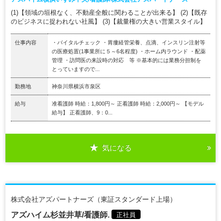
(1)【領域の垣根なく、不動産全般に関わることが出来る】 (2)【既存
のビジネスに捉われない社風】 (3)【裁量権の大きい営業スタイル】
仕事内容
・バイタルチェック ・胃瘻経管栄養、点滴、インスリン注射等
の医療処置(1事業所に５～6名程度) ・ホーム内ラウンド ・配薬
管理 ・訪問医の来設時の対応 等 ※基本的には業務分担制を
とっていますので...
勤務地
神奈川県横浜市泉区
給与
准看護師 時給：1,800円～ 正看護師 時給：2,000円～ 【モデル
給与】 正看護師、9：0...
気になる
株式会社アズパートナーズ（東証スタンダード上場）
アズハイム杉並井草/看護師.
正社員