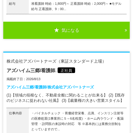
給与
准看護師 時給：1,800円～ 正看護師 時給：2,000円～ ■モデル
給与 正看護師、9：00...
気になる
株式会社アズパートナーズ（東証スタンダード上場）
アズハイム三郷/看護師.
正社員
掲載終了日：2026/8/13
アズハイム三郷/看護師/株式会社アズパートナーズ
(1)【領域の垣根なく、不動産全般に関わることが出来る】 (2)【既存
のビジネスに捉われない社風】 (3)【裁量権の大きい営業スタイル】
仕事内容
・バイタルチェック ・胃瘻経管栄養、点滴、インスリン注射等
の医療処置(1事業所に５～6名程度) ・ホーム内ラウンド ・配薬
管理 ・訪問医の来設時の対応 等 ※基本的には業務分担制を
とっていますので...