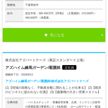
勤務地
千葉県柏市
給与
想定年収：380-450万円 【常勤】 （正看護師）270,000円～
400,000円 （准看護...
気になる
株式会社アズパートナーズ（東証スタンダード上場）
アズハイム練馬ガーデン/看護師.
正社員
掲載終了日：2026/8/13
アズハイム練馬ガーデン/看護師/株式会社アズパートナーズ
(1)【領域の垣根なく、不動産全般に関わることが出来る】 (2)【既存
のビジネスに捉われない社風】 (3)【裁量権の大きい営業スタイル】
仕事内容
・バイタルチェック ・胃瘻経管栄養、点滴、インスリン注射等
の医療処置(1事業所に５～6名程度) ・ホーム内ラウンド ・配薬