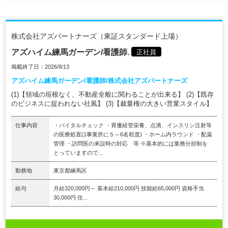
株式会社アズパートナーズ（東証スタンダード上場）
アズハイム練馬ガーデン/看護師.
正社員
掲載終了日：2026/8/13
アズハイム練馬ガーデン/看護師/株式会社アズパートナーズ
(1)【領域の垣根なく、不動産全般に関わることが出来る】 (2)【既存
のビジネスに捉われない社風】 (3)【裁量権の大きい営業スタイル】
仕事内容
・バイタルチェック ・胃瘻経管栄養、点滴、インスリン注射等
の医療処置(1事業所に５～6名程度) ・ホーム内ラウンド ・配薬
管理 ・訪問医の来設時の対応 等 ※基本的には業務分担制を
とっていますので...
勤務地
東京都練馬区
給与
月給320,000円～ 基本給210,000円 技能給65,000円 資格手当
30,000円 住...