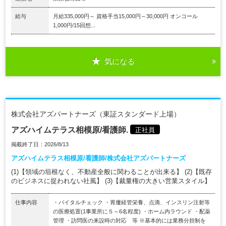
給与
月給335,000円～ 資格手当15,000円～30,000円 オンコール
1,000円/15回想...
気になる
株式会社アズパートナーズ（東証スタンダード上場）
アズハイムテラス相模原/看護師.
正社員
掲載終了日：2026/8/13
アズハイムテラス相模原/看護師/株式会社アズパートナーズ
(1)【領域の垣根なく、不動産全般に関わることが出来る】 (2)【既存
のビジネスに捉われない社風】 (3)【裁量権の大きい営業スタイル】
仕事内容
・バイタルチェック ・胃瘻経管栄養、点滴、インスリン注射等
の医療処置(1事業所に５～6名程度) ・ホーム内ラウンド ・配薬
管理 ・訪問医の来設時の対応 等 ※基本的には業務分担制を