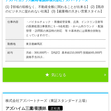
アズハイムテラス練馬/看護師/株式会社アズパートナーズ
(1)【領域の垣根なく、不動産全般に関わることが出来る】 (2)【既存
のビジネスに捉われない社風】 (3)【裁量権の大きい営業スタイル】
仕事内容
・バイタルチェック ・胃瘻経管栄養、点滴、インスリン注射等
の医療処置(1事業所に５～6名程度) ・ホーム内ラウンド ・配薬
管理 ・訪問医の来設時の対応 等 ※基本的には業務分担制を
とっていますので...
勤務地
東京都練馬区
給与
月給：300,000円～ 【内訳】 基本給210,000円 技能給65,000円
資格手当15,0...
気になる
株式会社アズパートナーズ（東証スタンダード上場）
アズハイム三鷹/看護師.
正社員