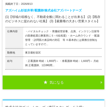
掲載終了日：2026/8/13
アズハイム杉並井草/看護師/株式会社アズパートナーズ
(1)【領域の垣根なく、不動産全般に関わることが出来る】 (2)【既存
のビジネスに捉われない社風】 (3)【裁量権の大きい営業スタイル】
仕事内容
・バイタルチェック ・胃瘻経管栄養、点滴、インスリン注射等
の医療処置(1事業所に５～6名程度) ・ホーム内ラウンド ・配薬
管理 ・訪問医の来設時の対応 等 ※基本的には業務分担制を
とっていますので...
勤務地
東京都杉並区
給与
・正看護師 時給：1,800円～ ・准看護師 時給：1,600円～ 月給
例 正看護師、1日8時間...
気になる