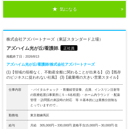
気になる
株式会社アズパートナーズ（東証スタンダード上場）
アズハイム光が丘/看護師.
正社員
掲載終了日：2026/8/13
アズハイム光が丘/看護師/株式会社アズパートナーズ
(1)【領域の垣根なく、不動産全般に関わることが出来る】 (2)【既存
のビジネスに捉われない社風】 (3)【裁量権の大きい営業スタイル】
仕事内容
・バイタルチェック ・胃瘻経管栄養、点滴、インスリン注射等
の医療処置(1事業所に５～6名程度) ・ホーム内ラウンド ・配薬
管理 ・訪問医の来設時の対応 等 ※基本的には業務分担制を
とっていますので...
勤務地
東京都練馬区
給与
月給 305,000円～330,000円 資格手当15,000円～30,000円 住