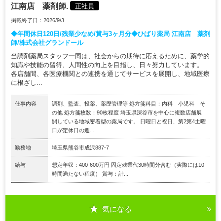
江南店 薬剤師.
正社員
掲載終了日：2026/9/3
◆年間休日120日/残業少なめ/賞与3ヶ月分◆ひばり薬局 江南店 薬剤
師/株式会社グランドール
当調剤薬局スタッフ一同は、社会からの期待に応えるために、薬学的
知識や技能の習得、人間性の向上を目指し、日々努力しています。
各店舗間、各医療機関との連携を通じてサービスを展開し、地域医療
に根ざし...
仕事内容
調剤、監査、投薬、薬歴管理等 処方箋科目：内科 小児科 そ
の他 処方箋枚数：90枚程度 埼玉県深谷市を中心に複数店舗展
開している地域密着型の薬局です。 日曜日と祝日、第2第4土曜
日が定休日の週...
勤務地
埼玉県熊谷市成沢887-7
給与
想定年収：400-600万円 固定残業代30時間分含む（実際には10
時間満たない程度） 賞与：計...
気になる