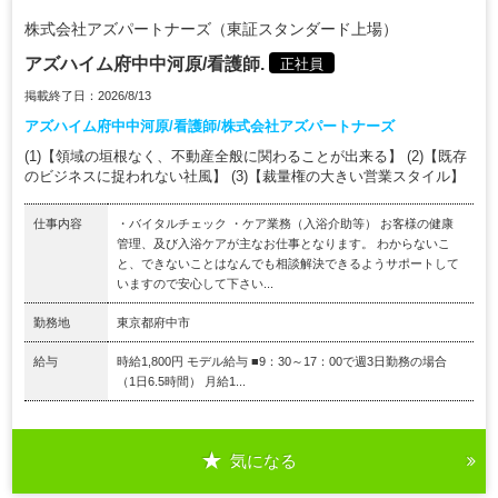
株式会社アズパートナーズ（東証スタンダード上場）
アズハイム府中中河原/看護師.
正社員
掲載終了日：2026/8/13
アズハイム府中中河原/看護師/株式会社アズパートナーズ
(1)【領域の垣根なく、不動産全般に関わることが出来る】 (2)【既存
のビジネスに捉われない社風】 (3)【裁量権の大きい営業スタイル】
仕事内容
・バイタルチェック ・ケア業務（入浴介助等） お客様の健康
管理、及び入浴ケアが主なお仕事となります。 わからないこ
と、できないことはなんでも相談解決できるようサポートして
いますので安心して下さい...
勤務地
東京都府中市
給与
時給1,800円 モデル給与 ■9：30～17：00で週3日勤務の場合
（1日6.5時間） 月給1...
気になる