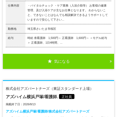
仕事内容
・バイタルチェック ・ケア業務（入浴介助等） お客様の健康
管理、及び入浴ケアが主なお仕事となります。 わからないこ
と、できないことはなんでも相談解決できるようサポートして
いますので安心して下さい...
勤務地
埼玉県さいたま市桜区
給与
時給 准看護師 1,500円～ 正看護師 1,600円～ ＜モデル給与
＞ 正看護師、1日4時間、...
気になる
株式会社アズパートナーズ（東証スタンダード上場）
アズハイム横浜戸塚/看護師.
正社員
掲載終了日：2026/8/13
アズハイム横浜戸塚/看護師/株式会社アズパートナーズ