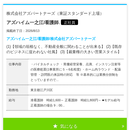
株式会社アズパートナーズ（東証スタンダード上場）
アズハイム一之江/看護師.
正社員
掲載終了日：2026/8/13
アズハイム一之江/看護師/株式会社アズパートナーズ
(1)【領域の垣根なく、不動産全般に関わることが出来る】 (2)【既存
のビジネスに捉われない社風】 (3)【裁量権の大きい営業スタイル】
仕事内容
・バイタルチェック ・胃瘻経管栄養、点滴、インスリン注射等
の医療処置(1事業所に５～6名程度) ・ホーム内ラウンド ・配薬
管理 ・訪問医の来設時の対応 等 ※基本的には業務分担制を
とっていますので...
勤務地
東京都江戸川区
給与
准看護師 時給1,600～ 正看護師 時給1,800円～ ■モデル給与
正看護師の場合 9：00...
気になる