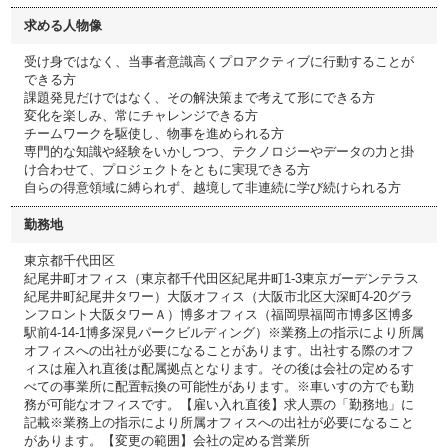
求める人物像
受け身ではなく、当事者意識高くプロアクティブに行動することが
できる方
課題発見だけではなく、その解決策まで考えて形にできる方
変化を楽しみ、常にチャレンジできる方
チームワークを駆使し、物事を進められる方
専門的な知識や経験をいかしつつ、テクノロジーやデータの力と掛
け合わせて、プロジェクトをともに実現できる方
自らの得意領域に縛られず、越境して非連続に学び続けられる方
勤務地
東京都千代田区
紀尾井町オフィス（東京都千代田区紀尾井町1-3東京ガーデンテラス
紀尾井町紀尾井タワー）大阪オフィス（大阪市北区大深町4-20グラ
ンフロント大阪タワーＡ）博多オフィス（福岡県福岡市博多区博多
駅前4-14-1博多深見パークビルディング）※業務上の指示により所属
オフィスへの出社が必要になることがあります。出社する際のオフ
ィスは雇入れ直後は配属拠点となります。その後は会社の定めるす
べての事業所に配置転換の可能性があります。※車いすの方でも勤
務が可能なオフィスです。【雇い入れ直後】求人票の「勤務地」に
記載※業務上の指示により所属オフィスへの出社が必要になること
があります。【変更の範囲】会社の定める営業所