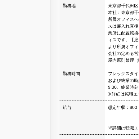
勤務地
東京都千代田区
本社：東京都千
所属オフィスへ
スは雇入れ直後
業所に配置転換
ィスです。【雇
より所属オフィ
会社の定める営
屋内原則禁煙（
勤務時間
フレックスタイ
および終業の時
9:30、終業時刻
※詳細は転職エ
給与
想定年収：800-
※詳細は転職エ