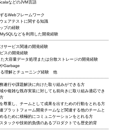
、ScalaなどのJVM言語
準ずるWebフレームワーク
ウェアテストに関する知識
ップの経験
is、MySQLなどを利用した開発経験
けサービス関連の開発経験
ービスの開発経験
用した大容量データ処理または分散ストレージの開発経験
Garbage
nに関する理解とチューニング経験 他
務遂行や課題解決に向けた取り組みができる方
域や複雑な既存実装に対しても前向きに取り組み適応でき
方
を尊重し、チームとして成果を出すための行動をとれる方
連プラットフォーム開発チームなど関連する他のチームと
めるために積極的にコミュニケーションをとれる方
スタックや技術的負債のあるプロダクトでも歴史的背