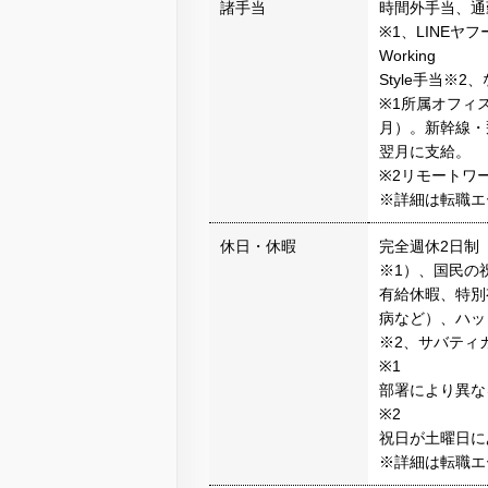
諸手当
時間外手当、通
※1、LINEヤフ
Working
Style手当※2
※1所属オフィ
月）。新幹線・
翌月に支給。
※2リモートワー
※詳細は転職エ
休日・休暇
完全週休2日制
※1）、国民の
有給休暇、特別
病など）、ハッ
※2、サバティ
※1
部署により異な
※2
祝日が土曜日に
※詳細は転職エ