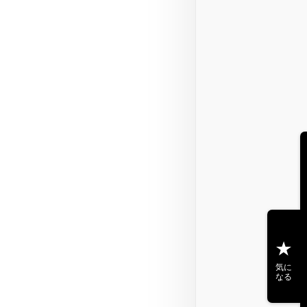
気に
なる