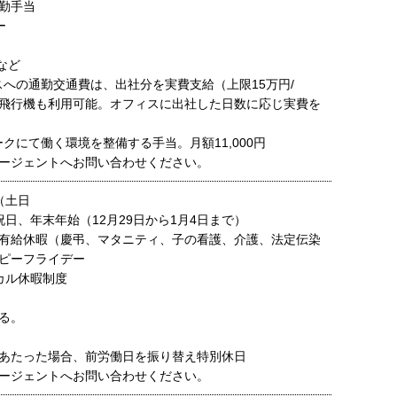
勤手当
ー
、など
スへの通勤交通費は、出社分を実費支給（上限15万円/
飛行機も利用可能。オフィスに出社した日数に応じ実費を
クにて働く環境を整備する手当。月額11,000円
ージェントへお問い合わせください。
（土日
祝日、年末年始（12月29日から1月4日まで）
有給休暇（慶弔、マタニティ、子の看護、介護、法定伝染
ピーフライデー
カル休暇制度
る。
あたった場合、前労働日を振り替え特別休日
ージェントへお問い合わせください。