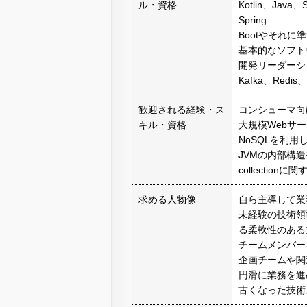
ル・資格
Kotlin、Java
Spring
Bootやそれに
基本的なソフト
開発リーダーシ
Kafka、Red
歓迎される経験・ス
コンシューマ向
キル・資格
大規模Webサ
NoSQLを利
JVMの内部構造や
collectio
求める人物像
自ら主導して業
未経験の技術領
る柔軟性のある
チームメンバー
企画チームや関
円滑に業務を進
古くなった技術