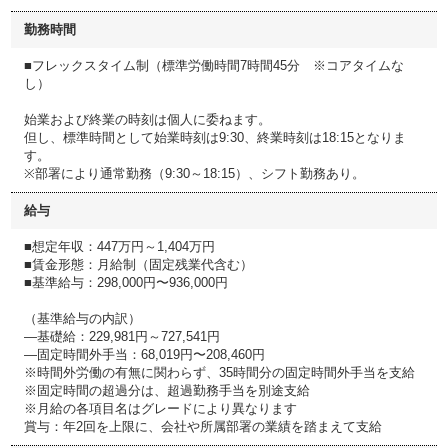
勤務時間
■フレックスタイム制（標準労働時間7時間45分 ※コアタイムな
し）
始業および終業の時刻は個人に委ねます。
但し、標準時間として始業時刻は9:30、終業時刻は18:15となりま
す。
※部署により通常勤務（9:30～18:15）、シフト勤務あり。
給与
■想定年収：447万円～1,404万円
■賃金形態：月給制（固定残業代含む）
■基準給与：298,000円〜936,000円
（基準給与の内訳）
―基礎給：229,981円～727,541円
―固定時間外手当：68,019円〜208,460円
※時間外労働の有無に関わらず、35時間分の固定時間外手当を支給
※固定時間の超過分は、超過勤務手当を別途支給
※月給の各項目名はグレードにより異なります
賞与：年2回を上限に、会社や所属部署の業績を踏まえて支給