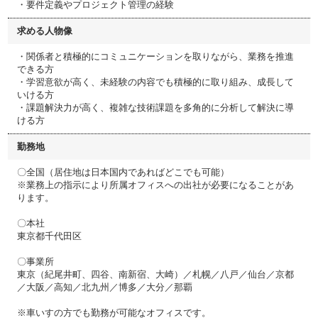
・要件定義やプロジェクト管理の経験
求める人物像
・関係者と積極的にコミュニケーションを取りながら、業務を推進
できる方
・学習意欲が高く、未経験の内容でも積極的に取り組み、成長して
いける方
・課題解決力が高く、複雑な技術課題を多角的に分析して解決に導
ける方
勤務地
〇全国（居住地は日本国内であればどこでも可能）
※業務上の指示により所属オフィスへの出社が必要になることがあ
ります。
〇本社
東京都千代田区
〇事業所
東京（紀尾井町、四谷、南新宿、大崎）／札幌／八戸／仙台／京都
／大阪／高知／北九州／博多／大分／那覇
※車いすの方でも勤務が可能なオフィスです。