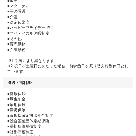
■慶弔
■マタニティ
■子の看護
■介護
■法定伝染病
■ハッピーフライデー ※2
■サバティカル休暇制度
■その他
■育児勤務
■介護勤務
※1 部署により異なります。
※2 祝日が土曜日にあたった場合、前労働日を振り替え特別休日とし
ています。
待遇・福利厚生
■健康保険
■厚生年金
■雇用保険
■労災保険
■選択型確定拠出年金制度
■総合福祉団体定期保険
■長期所得補償制度
■財形貯蓄制度