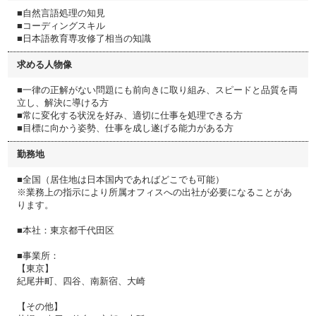
■自然言語処理の知見
■コーディングスキル
■日本語教育専攻修了相当の知識
求める人物像
■一律の正解がない問題にも前向きに取り組み、スピードと品質を両
立し、解決に導ける方
■常に変化する状況を好み、適切に仕事を処理できる方
■目標に向かう姿勢、仕事を成し遂げる能力がある方
勤務地
■全国（居住地は日本国内であればどこでも可能）
※業務上の指示により所属オフィスへの出社が必要になることがあ
ります。
■本社：東京都千代田区
■事業所：
【東京】
紀尾井町、四谷、南新宿、大崎
【その他】