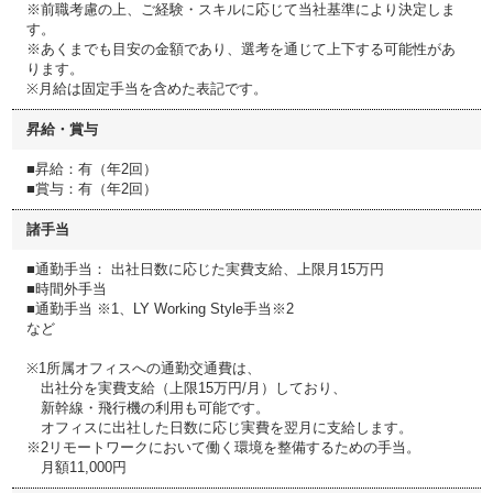
※前職考慮の上、ご経験・スキルに応じて当社基準により決定しま
す。
※あくまでも目安の金額であり、選考を通じて上下する可能性があ
ります。
※月給は固定手当を含めた表記です。
昇給・賞与
■昇給：有（年2回）
■賞与：有（年2回）
諸手当
■通勤手当： 出社日数に応じた実費支給、上限月15万円
■時間外手当
■通勤手当 ※1、LY Working Style手当※2
など
※1所属オフィスへの通勤交通費は、
出社分を実費支給（上限15万円/月）しており、
新幹線・飛行機の利用も可能です。
オフィスに出社した日数に応じ実費を翌月に支給します。
※2リモートワークにおいて働く環境を整備するための手当。
月額11,000円