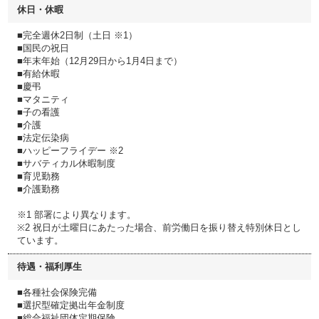
休日・休暇
■完全週休2日制（土日 ※1）
■国民の祝日
■年末年始（12月29日から1月4日まで）
■有給休暇
■慶弔
■マタニティ
■子の看護
■介護
■法定伝染病
■ハッピーフライデー ※2
■サバティカル休暇制度
■育児勤務
■介護勤務
※1 部署により異なります。
※2 祝日が土曜日にあたった場合、前労働日を振り替え特別休日とし
ています。
待遇・福利厚生
■各種社会保険完備
■選択型確定拠出年金制度
■総合福祉団体定期保険