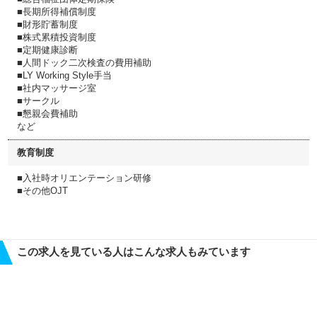
■長期所得補償制度
■財形貯蓄制度
■株式累積投資制度
■定期健康診断
■人間ドック二次検査の費用補助
■LY Working Style手当
■社内マッサージ室
■サークル
■懇親会費補助
など
教育制度
■入社時オリエンテーション研修
■その他OJT
この求人を見ている人はこんな求人もみています