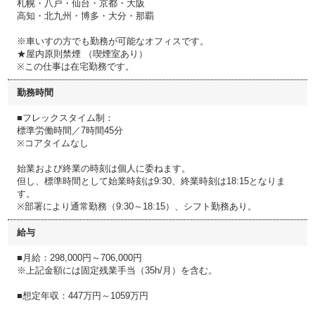
札幌・八戸・仙台・京都・大阪
高知・北九州・博多・大分・那覇
※車いすの方でも勤務が可能なオフィスです。
★屋内原則禁煙 （喫煙室あり）
※この仕事は在宅勤務です。
勤務時間
■フレックスタイム制：
標準労働時間／7時間45分
※コアタイムなし
始業および終業の時刻は個人に委ねます。
但し、標準時間として始業時刻は9:30、終業時刻は18:15となりま
す。
※部署により通常勤務（9:30～18:15）、シフト勤務あり。
給与
■月給：298,000円～706,000円
※上記金額には固定残業手当（35h/月）を含む。
■想定年収：447万円～1059万円