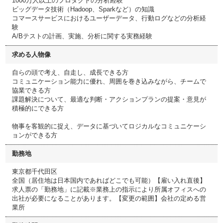
1000万人以上のプロダクトの分析経験
ビッグデータ技術（Hadoop、Sparkなど）の知識
コマースサービスにおけるユーザーデータ、行動ログなどの分析経
験
A/Bテストの計画、実施、分析に関する実務経験
求める人物像
自らの頭で考え、自走し、成長できる方
コミュニケーション能力に優れ、周囲を巻き込みながら、チームで
協業できる方
課題解決について、最適な判断・アクションプランの提案・意見が
積極的にできる方
物事を客観的に捉え、データに基づいてロジカルなコミュニケーシ
ョンができる方
勤務地
東京都千代田区
全国（居住地は日本国内であればどこでも可能）【雇い入れ直後】
求人票の「勤務地」に記載※業務上の指示により所属オフィスへの
出社が必要になることがあります。【変更の範囲】会社の定める営
業所