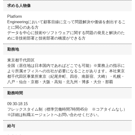
求める人物像
Platform
Engineeringにおいて顧客目線に立って問題解決や価値を創出するこ
とに関心のある方
データを中心に技術やソフトウェアに関する問題の発見と解決のた
めに非技術部署と技術部署の橋渡ができる方
勤務地
東京都千代田区
全国（居住地は日本国内であればどこでも可能）※業務上の指示に
より所属オフィスへの出社が必要になることがあります。本社東京
都千代田区事業所東京（紀尾井町、四谷、南新宿、大崎）・札幌・
八戸・仙台・京都・大阪・高知・北九州・博多・大分・那覇
勤務時間
09:30-18:15
フレックスタイム制（標準労働時間7時間45分 ※コアタイムなし）
※詳細は転職エージェントへお問い合わせください。
給与