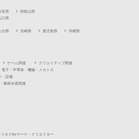
奈良県
和歌山県
山口県
大分県
宮崎県
鹿児島県
沖縄県
ゲーム関連
クリエイティブ関連
・電子・半導体・機械・メカトロ
木・設備
・農林水産関連
ャリオクforマーケ・クリエイター