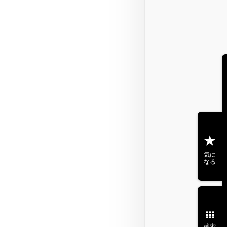
気に
なる
検索