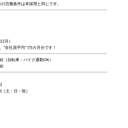
月の労働条件は本採用と同じです。
12月）
、"全社員平均"で5カ月分です！
給（自転車・バイク通勤OK）
給
日
制（土・日・祝）