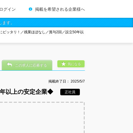
ログイン
掲載を希望される企業様へ
します。
にピッタリ！／残業ほぼなし／賞与2回／設立50年以
気になる
この求人に応募する
掲載終了日：
2025/5/7
0年以上の安定企業◆
正社員