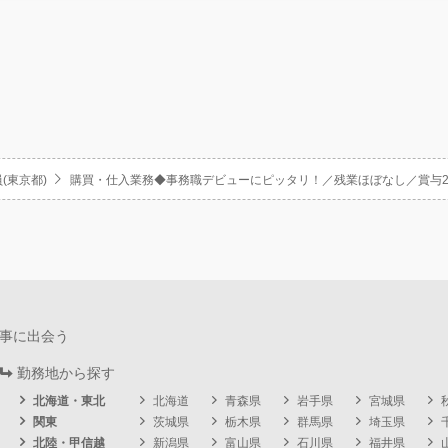
(東京都)
購買・仕入業務◆事務職デビューにピッタリ！／残業ほぼなし／賞与2
事に出会う
勤務地から探す
北海道・東北
北海道
青森県
岩手県
宮城県
関東
茨城県
栃木県
群馬県
埼玉県
北陸・甲信越
新潟県
富山県
石川県
福井県