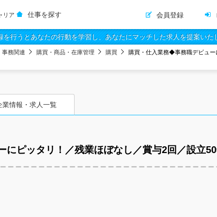
仕事を探す
会員登録
ャリア
録を行うとあなたの行動を学習し、あなたにマッチした求人を提案いた
・事務関連
購買・商品・在庫管理
購買
購買・仕入業務◆事務職デビュー
企業情報・求人一覧
ーにピッタリ！／残業ほぼなし／賞与2回／設立5