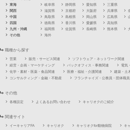
東海
岐阜県
静岡県
愛知県
三重県
関西
滋賀県
京都府
大阪府
兵庫県
中国
鳥取県
島根県
岡山県
広島県
四国
徳島県
香川県
愛媛県
高知県
九州・沖縄
福岡県
佐賀県
長崎県
熊本県
その他
海外
職種から探す
営業
販売・サービス関連
ソフトウェア・ネットワーク関連
経営・企画・マーケティング
バックオフィス・事務関連
電気
化学・素材・医薬・食品関連
医療・福祉・介護関連
建築・土
コンサルティング・金融・不動産
フランチャイズ・公務員・団体職員
その他
各種設定
よくあるお問い合わせ
キャリオクのご紹介
関連サイト
イーキャリアFA
キャリオク
キャリオクfor動物病院
キ