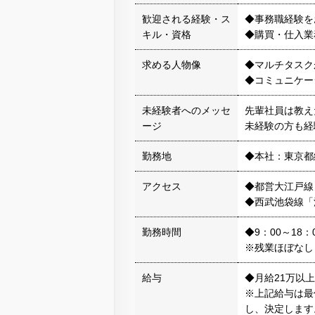
歓迎される経験・ス
◆事務職経験を
キル・資格
◆購買・仕入業
求める人物像
◆マルチタスク
◆コミュニケー
未経験者へのメッセ
先輩社員は教え
ージ
未経験の方も経
勤務地
◆本社：東京都練
アクセス
◆都営大江戸線
◆西武池袋線「
勤務時間
◆9：00～18
※残業ほぼなし
給与
◆月給21万以上
※上記給与は最
し、決定します