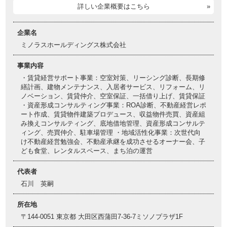
詳しい企業概要はこちら
企業名
ミノラスホールディングス株式会社
事業内容
・賃貸経営サポート事業：空室対策、リーシング診断、長期修
繕計画、建物メンテナンス、入居者サービス、リフォーム、リ
ノベーション、賃貸仲介、空室保証、一括借り上げ、賃貸保証
・資産形成コンサルティング事業：ROA診断、不動産経営レポ
ート作成、賃貸物件建築プロデュース、収益物件売買、資産組
み換えコンサルティング、底地借地管理、資産形成コンサルテ
ィング、売買仲介、駐車場管理 ・地域活性化事業：次世代向
け不動産経営勉強会、不動産承継を成功させるオーナー会、子
ども食堂、レンタルスペース、まち泊の運営
代表者
石川 英嗣
所在地
〒144-0051 東京都 大田区西蒲田7-36-7ミソノプラザ1F