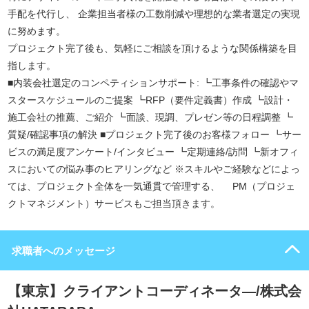
手配を代行し、 企業担当者様の工数削減や理想的な業者選定の実現
に努めます。
プロジェクト完了後も、気軽にご相談を頂けるような関係構築を目
指します。
■内装会社選定のコンペティションサポート: ┗工事条件の確認やマ
スタースケジュールのご提案 ┗RFP（要件定義書）作成 ┗設計・
施工会社の推薦、ご紹介 ┗面談、現調、プレゼン等の日程調整 ┗
質疑/確認事項の解決 ■プロジェクト完了後のお客様フォロー ┗サー
ビスの満足度アンケート/インタビュー ┗定期連絡/訪問 ┗新オフィ
スにおいての悩み事のヒアリングなど ※スキルやご経験などによっ
ては、プロジェクト全体を一気通貫で管理する、 PM（プロジェ
クトマネジメント）サービスもご担当頂きます。
求職者へのメッセージ
【東京】クライアントコーディネータ―/株式会